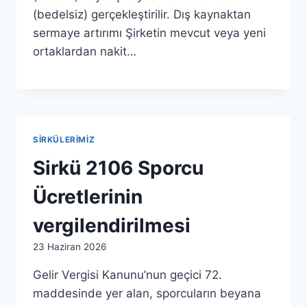
(bedelsiz) gerçekleştirilir. Dış kaynaktan
sermaye artırımı Şirketin mevcut veya yeni
ortaklardan nakit…
SIRKÜLERIMIZ
Sirkü 2106 Sporcu
Ücretlerinin
vergilendirilmesi
By
23 Haziran 2026
admin
Gelir Vergisi Kanunu’nun geçici 72.
maddesinde yer alan, sporcuların beyana