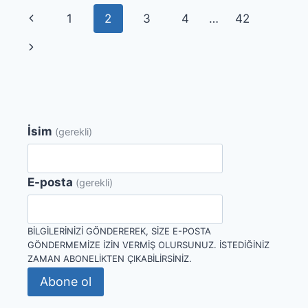
Page
Previous
1
2
3
4
…
42
navigation
Page
Next
Page
İsim
(gerekli)
E-posta
(gerekli)
BILGILERINIZI GÖNDEREREK, SIZE E-POSTA
GÖNDERMEMIZE IZIN VERMIŞ OLURSUNUZ. İSTEDIĞINIZ
ZAMAN ABONELIKTEN ÇIKABILIRSINIZ.
Abone ol