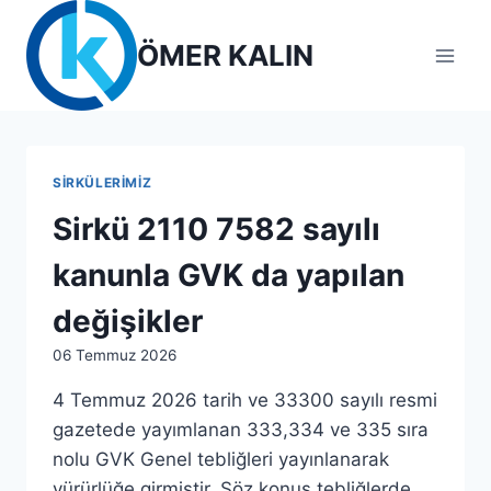
Skip
to
ÖMER KALIN
content
SIRKÜLERIMIZ
Sirkü 2110 7582 sayılı
kanunla GVK da yapılan
değişikler
By
06 Temmuz 2026
admin
4 Temmuz 2026 tarih ve 33300 sayılı resmi
gazetede yayımlanan 333,334 ve 335 sıra
nolu GVK Genel tebliğleri yayınlanarak
yürürlüğe girmiştir. Söz konuş tebliğlerde