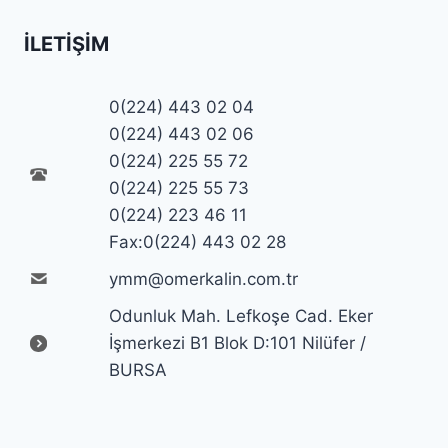
İLETIŞIM
0(224) 443 02 04
0(224) 443 02 06
0(224) 225 55 72
0(224) 225 55 73
0(224) 223 46 11
Fax:0(224) 443 02 28
ymm@omerkalin.com.tr
Odunluk Mah. Lefkoşe Cad. Eker
İşmerkezi B1 Blok D:101 Nilüfer /
BURSA