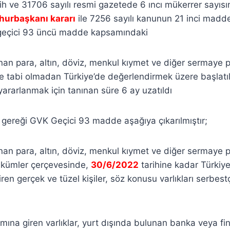
rih ve 31706 sayılı resmi gazetede 6 ıncı mükerrer sayıs
hurbaşkanı kararı
ile 7256 sayılı kanunun 21 inci madde
geçici 93 üncü madde kapsamındaki
nan para, altın, döviz, menkul kıymet ve diğer sermaye pi
ne tabi olmadan Türkiye’de değerlendirmek üzere başlat
rarlanmak için tanınan süre 6 ay uzatıldı
gereği GVK Geçici 93 madde aşağıya çıkarılmıştır;
nan para, altın, döviz, menkul kıymet ve diğer sermaye pi
kümler çerçevesinde,
30/6/2022
tarihine kadar Türkiy
ren gerçek ve tüzel kişiler, söz konusu varlıkları serbest
amına giren varlıklar, yurt dışında bulunan banka veya fi