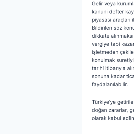
Gelir veya kuruml
kanuni defter kay
piyasası araçları 
Bildirilen söz kon
dikkate alınmaksız
vergiye tabi kazan
işletmeden çekile
konulmak suretiyle
tarihi itibarıyla 
sonuna kadar tica
faydalanılabilir.
Türkiye’ye getiril
doğan zararlar, g
olarak kabul edil