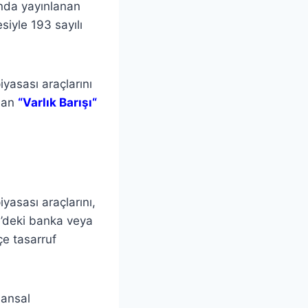
ında yayınlanan
siyle 193 sayılı
yasası araçlarını
ılan
“
Varlık Barışı
“
yasası araçlarını,
e’deki banka veya
çe tasarruf
nansal