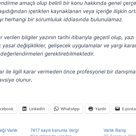
lendirme amaçlı olup belirli bir konu hakkında genel çerç
şıdığından içerikten
kaynaklanan veya içeriğe ilişkin or
ı herhangi bir sorumluluk iddiasında bulunulamaz.
verilen bilgiler yazının tarihi itibarıyla geçerli olup, yaz
yasal değişiklikler, gelişecek uygulamalar ve yargı kararla
değerlendirmeleri gerektirebilmektedir.
r ile ilgili karar vermeden önce profesyonel bir danışm
avsiye olunur
.
acebook
LinkedIn
WhatsApp
Yazdır
E-posta
eği Varlık
7417 sayılı kanunla Vergi
Varlık Barışı