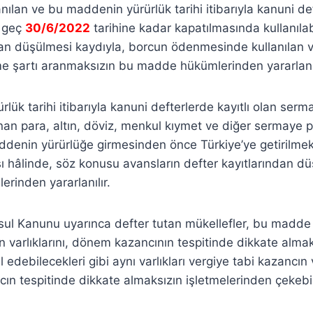
ılan ve bu maddenin yürürlük tarihi itibarıyla kanuni def
n geç
30/6/2022
tarihine kadar kapatılmasında kullanılabi
dan düşülmesi kaydıyla, borcun ödenmesinde kullanılan var
lme şartı aranmaksızın bu madde hükümlerinden yararlanıl
ük tarihi itibarıyla kanuni defterlerde kayıtlı olan serm
nan para, altın, döviz, menkul kıymet ve diğer sermaye p
ddenin yürürlüğe girmesinden önce Türkiye’ye getirilmek
ı hâlinde, söz konusu avansların defter kayıtlarından d
rinden yararlanılır.
 Usul Kanunu uyarınca defter tutan mükellefler, bu mad
en varlıklarını, dönem kazancının tespitinde dikkate alma
l edebilecekleri gibi aynı varlıkları vergiye tabi kazancın
ncın tespitinde dikkate almaksızın işletmelerinden çekebili