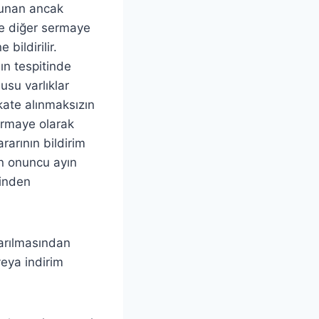
ulunan ancak
ve diğer sermaye
 bildirilir.
ın tespitinde
usu varlıklar
kkate alınmaksızın
sermaye olarak
rarının bildirim
yen onuncu ayın
rinden
karılmasından
veya indirim