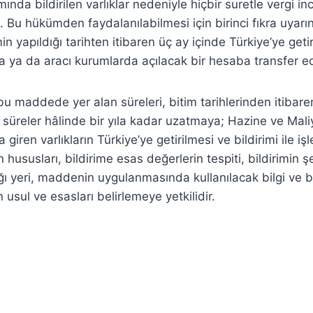
da bildirilen varlıklar nedeniyle hiçbir suretle vergi in
. Bu hükümden faydalanılabilmesi için birinci fıkra uyarın
imin yapıldığı tarihten itibaren üç ay içinde Türkiye’ye get
a ya da aracı kurumlarda açılacak bir hesaba transfer edi
 maddede yer alan süreleri, bitim tarihlerinden itibar
 süreler hâlinde bir yıla kadar uzatmaya; Hazine ve Mali
ren varlıkların Türkiye’ye getirilmesi ve bildirimi ile iş
n hususları, bildirime esas değerlerin tespiti, bildirimin şe
ağı yeri, maddenin uygulanmasında kullanılacak bilgi ve be
 usul ve esasları belirlemeye yetkilidir.