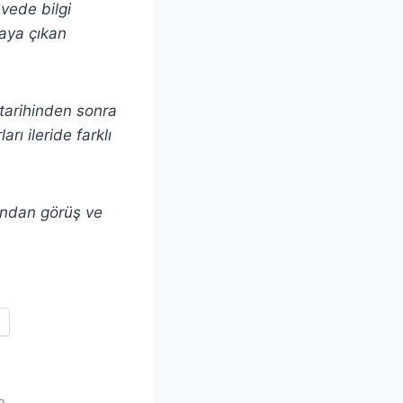
evede bilgi
taya çıkan
ı tarihinden sonra
rı ileride farklı
andan görüş ve