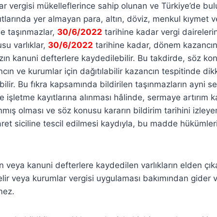
ar vergisi mükelleflerince sahip olunan ve Türkiye’de b
ıtlarında yer almayan para, altın, döviz, menkul kıymet 
ile taşınmazlar,
30/6/2022
tarihine kadar vergi dairelerine
usu varlıklar,
30/6/2022
tarihine kadar, dönem kazancın
ın kanuni defterlere kaydedilebilir. Bu takdirde, söz kon
cın ve kurumlar için dağıtılabilir kazancın tespitinde di
bilir. Bu fıkra kapsamında bildirilen taşınmazların ayni 
 işletme kayıtlarına alınması hâlinde, sermaye artırım ka
alınmış olması ve söz konusu kararın bildirim tarihini izle
ret siciline tescil edilmesi kaydıyla, bu madde hükümle
en veya kanuni defterlere kaydedilen varlıkların elden çı
elir veya kurumlar vergisi uygulaması bakımından gider 
mez.