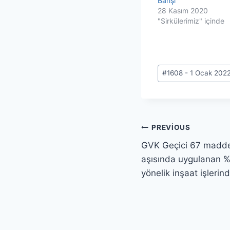
Barışı
28 Kasım 2020
"Sirkülerimiz" içinde
Post
#
1608 - 1 Ocak 202
Tags:
Yazı
PREVIOUS
GVK Geçici 67 madded
gezinmesi
aşısında uygulanan %
yönelik inşaat işler