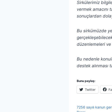
Sirkülerimiz bilgi
vermek amacını ta
sonuçlardan dolay
Bu sirkümüzde yer 
gerçekleşebilecek 
düzenlemeleri ve 
Bu nedenle konula
destek alınması t
Bunu paylaş:
Twitter
F
7256 sayılı kanun ger