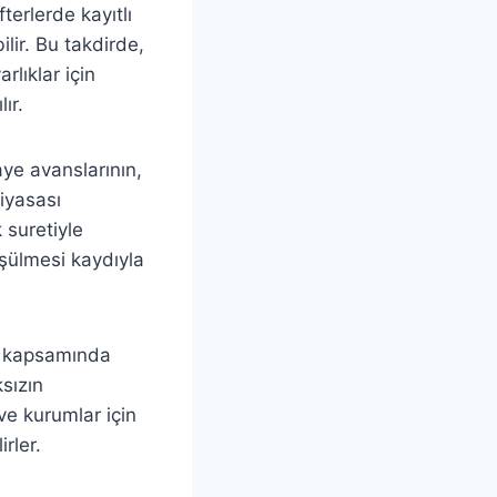
terlerde kayıtlı
lir. Bu takdirde,
lıklar için
ır.
aye avanslarının,
iyasası
 suretiyle
üşülmesi kaydıyla
de kapsamında
ksızın
 ve kurumlar için
rler.