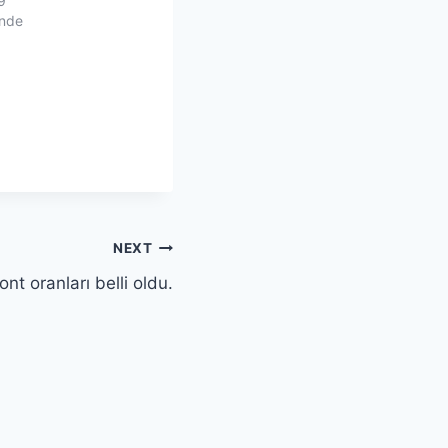
9
inde
NEXT
nt oranları belli oldu.