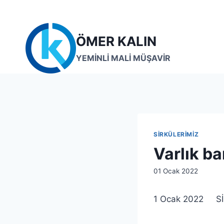
Skip
to
content
ÖMER KALIN
YEMİNLİ MALİ MÜŞAVİR
SIRKÜLERIMIZ
Varlık ba
By
01 Ocak 2022
lcetincali
1 Ocak 2022 Sİ