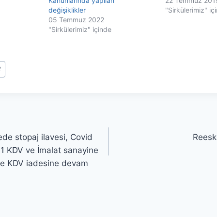
Kanunlarında yapılan
22 Temmuz 201
değişiklikler
"Sirkülerimiz" iç
05 Temmuz 2022
"Sirkülerimiz" içinde
2
e stopaj ilavesi, Covid
Reesko
1 KDV ve İmalat sanayine
inde KDV iadesine devam