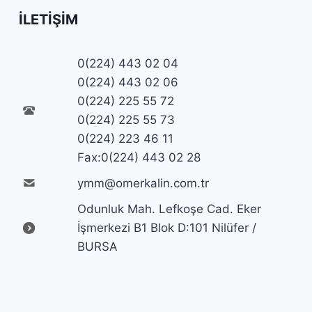
İLETIŞIM
0(224) 443 02 04
0(224) 443 02 06
0(224) 225 55 72
0(224) 225 55 73
0(224) 223 46 11
Fax:0(224) 443 02 28
ymm@omerkalin.com.tr
Odunluk Mah. Lefkoşe Cad. Eker
İşmerkezi B1 Blok D:101 Nilüfer /
BURSA