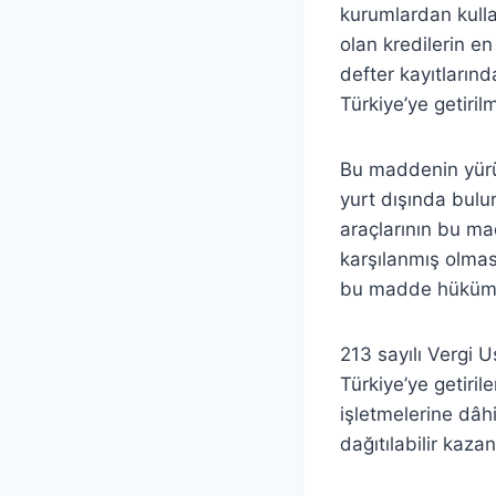
kurumlardan kullan
olan kredilerin e
defter kayıtların
Türkiye’ye getiri
Bu maddenin yürürl
yurt dışında bulu
araçlarının bu ma
karşılanmış olmas
bu madde hükümle
213 sayılı Vergi
Türkiye’ye getiril
işletmelerine dâhi
dağıtılabilir kaza