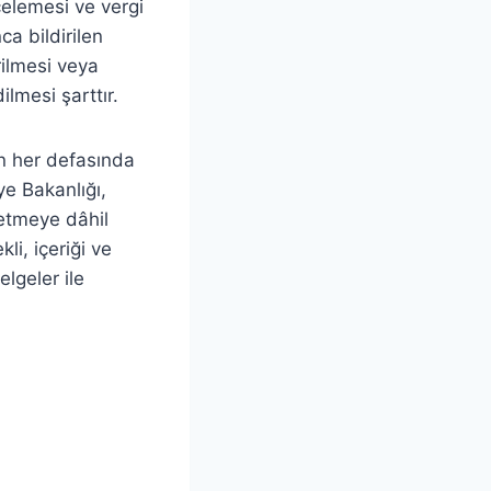
celemesi ve vergi
ca bildirilen
irilmesi veya
lmesi şarttır.
en her defasında
ye Bakanlığı,
letmeye dâhil
kli, içeriği ve
lgeler ile