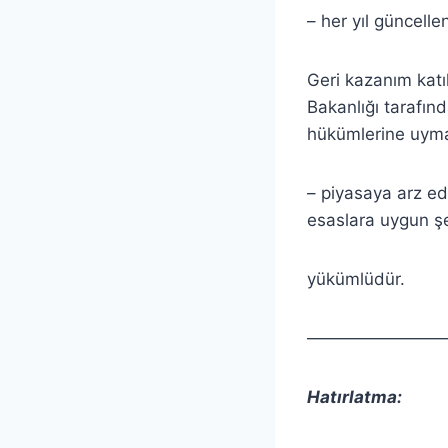
– her yıl güncell
Geri kazanım katı
Bakanlığı tarafın
hükümlerine uyma
– piyasaya arz edi
esaslara uygun ş
yükümlüdür.
————————
Hatırlatma: