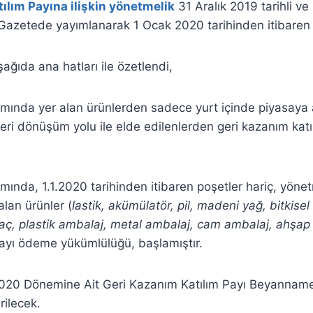
ılım Payına ilişkin yönetmelik
31 Aralık 2019 tarihli ve
azetede yayımlanarak 1 Ocak 2020 tarihinden itibaren y
aşağıda ana hatları ile özetlendi,
ında yer alan ürünlerden sadece yurt içinde piyasaya a
geri dönüşüm yolu ile elde edilenlerden geri kazanım katı
ında, 1.1.2020 tarihinden itibaren poşetler hariç, yöne
alan ürünler (
lastik, akümülatör, pil, madeni yağ, bitkisel 
ilaç, plastik ambalaj, metal ambalaj, cam ambalaj, ahşa
ayı ödeme yükümlülüğü, başlamıştır.
2020 Dönemine Ait Geri Kazanım Katılım Payı Beyannam
rilecek.