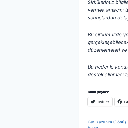
Sirkülerimiz bilgi
vermek amacını ta
sonuçlardan dolay
Bu sirkümüzde yer 
gerçekleşebilecek 
düzenlemeleri ve 
Bu nedenle konula
destek alınması t
Bunu paylaş:
Twitter
F
Geri kazanım (Dönüş
beyanı