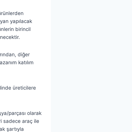
ürünlerden
beyan yapılacak
lerin birincil
necektir.
rından, diğer
kazanım katılım
inde üreticilere
eşya/parçası olarak
ri sadece araç ile
ak şartıyla