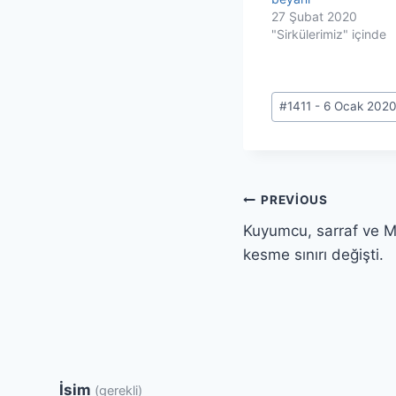
27 Şubat 2020
"Sirkülerimiz" içinde
Post
#
1411 - 6 Ocak 202
Tags:
Yazı
PREVIOUS
Kuyumcu, sarraf ve M
gezinmesi
kesme sınırı değişti.
İsim
(gerekli)