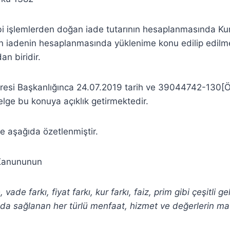
bi işlemlerden doğan iade tutarının hesaplanmasında Kur f
ın iadenin hesaplanmasında yüklenime konu edilip edilm
an biridir.
airesi Başkanlığınca 24.07.2019 tarih ve 39044742-130
zelge bu konuya açıklık getirmektedir.
e aşağıda özetlenmiştir.
 Kanununun
de farkı, fiyat farkı, kur farkı, faiz, prim gibi çeşitli geli
nda sağlanan her türlü menfaat, hizmet ve değerlerin ma