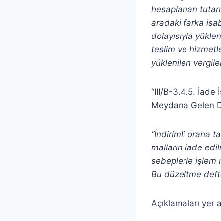
hesaplanan tutarın
aradaki farka isa
dolayısıyla yüklen
teslim ve hizmetle
yüklenilen vergil
“III/B-3.4.5. İade
Meydana Gelen De
“İndirimli orana 
malların iade edi
sebeplerle işlem
Bu düzeltme defte
Açıklamaları yer 