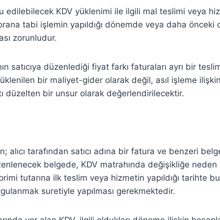
 edilebilecek KDV yüklenimi ile ilgili mal teslimi veya hi
i orana tabi işlemin yapıldığı dönemde veya daha öncek
sı zorunludur.
ın satıcıya düzenlediği fiyat farkı faturaları ayrı bir tes
üklenilen bir maliyet-gider olarak değil, asıl işleme ilişk
tı düzelten bir unsur olarak değerlendirilecektir.
n; alıcı tarafından satıcı adına bir fatura ve benzeri be
enlenecek belgede, KDV matrahında değişikliğe neden 
 primi tutarına ilk teslim veya hizmetin yapıldığı tarihte bu
ygulanmak suretiyle yapılması gerekmektedir.
larında yer alan KDV, ilgili oldukları döneme ilişkin hes