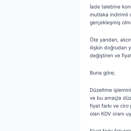
İade talebine konu
mutlaka indiriml
gerçekleşmiş olma
Öte yandan, alıcın
ilişkin doğrudan y
değiştiren ve fiya
Buna göre;
Düzeltme işlemini
ve bu amaçla düz
fiyat farkı ve ciro
olan KDV oranı u
Fiyat farkı fatura