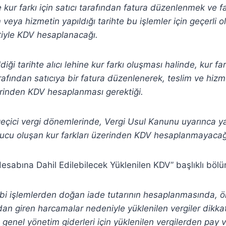
e kur farkı için satıcı tarafından fatura düzenlenmek ve f
m veya hizmetin yapıldığı tarihte bu işlemler için geçerli 
iyle KDV hesaplanacağı.
diği tarihte alıcı lehine kur farkı oluşması halinde, kur far
rafından satıcıya bir fatura düzenlenerek, teslim ve hizme
erinden KDV hesaplanması gerektiği.
geçici vergi dönemlerinde, Vergi Usul Kanunu uyarınca y
ucu oluşan kur farkları üzerinden KDV hesaplanmayacağ
e Hesabına Dahil Edilebilecek Yüklenilen KDV” başlıklı bö
tabi işlemlerden doğan iade tutarının hesaplanmasında, ö
n giren harcamalar nedeniyle yüklenilen vergiler dikkat
 genel yönetim giderleri için yüklenilen vergilerden pay ve