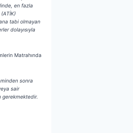
linde, en fazla
 (ATİK)
orana tabi olmayan
rler dolayısıyla
lemlerin Matrahında
neminden sonra
eya sair
ı gerekmektedir.