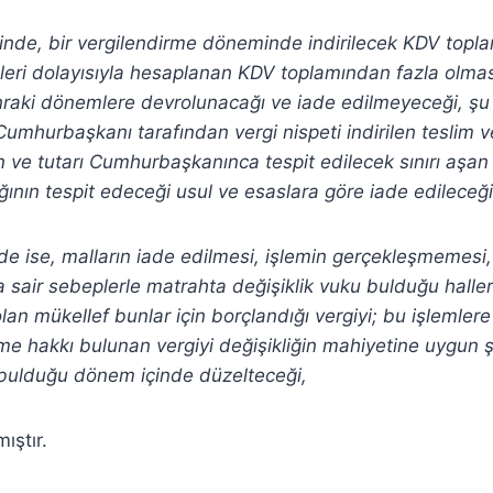
nde, bir vergilendirme döneminde indirilecek KDV topla
mleri dolayısıyla hesaplanan KDV toplamından fazla olmas
nraki dönemlere devrolunacağı ve iade edilmeyeceği, şu 
mhurbaşkanı tarafından vergi nispeti indirilen teslim ve 
n ve tutarı Cumhurbaşkanınca tespit edilecek sınırı aşan
ğının tespit edeceği usul ve esaslara göre iade edileceği
e ise, malların iade edilmesi, işlemin gerçekleşmemesi
 sair sebeplerle matrahta değişiklik vuku bulduğu haller
olan mükellef bunlar için borçlandığı vergiyi; bu işlemle
rme hakkı bulunan vergiyi değişikliğin mahiyetine uygun 
 bulduğu dönem içinde düzelteceği,
ıştır.