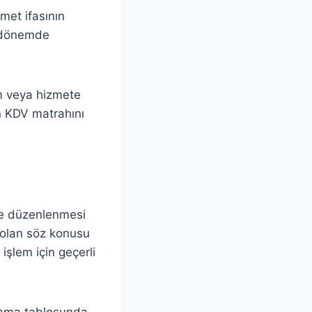
zmet ifasının
i dönemde
lim veya hizmete
in KDV matrahını
lge düzenlenmesi
olan söz konusu
 işlem için geçerli
aplama tablosunda