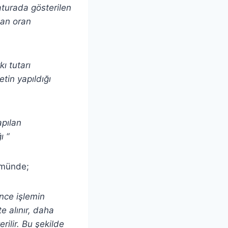
aturada gösterilen
olan oran
kı tutarı
tin yapıldığı
apılan
ı “
lümünde;
nce işlemin
e alınır, daha
rilir. Bu şekilde