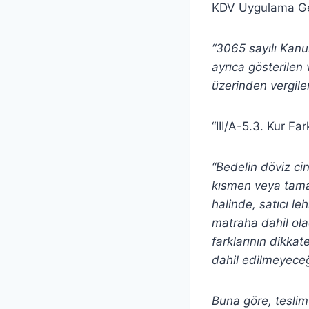
KDV Uygulama Gene
“3065 sayılı Kanu
ayrıca gösterilen 
üzerinden vergilen
“III/A-5.3. Kur Fa
“Bedelin döviz ci
kısmen veya tama
halinde, satıcı le
matraha dahil ola
farklarının dikkat
dahil edilmeyeceğ
Buna göre, teslim 