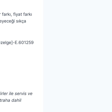
arkı, fiyat farkı
eyeceği sıkça
[Özelge]-E.601259
rler ile servis ve
traha dahil