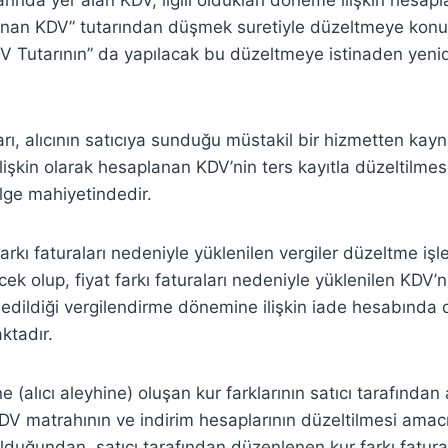
anan KDV” tutarından düşmek suretiyle düzeltmeye konu 
KDV Tutarının” da yapılacak bu düzeltmeye istinaden yeni
aları, alıcının satıcıya sunduğu müstakil bir hizmetten k
ilişkin olarak hesaplanan KDV’nin ters kayıtla düzeltilm
elge mahiyetindedir.
 farkı faturaları nedeniyle yüklenilen vergiler düzeltme işl
ek olup, fiyat farkı faturaları nedeniyle yüklenilen KDV’n
 edildiği vergilendirme dönemine ilişkin iade hesabında 
tadır.
ne (alıcı aleyhine) oluşan kur farklarının satıcı tarafından 
KDV matrahının ve indirim hesaplarının düzeltilmesi amacı
lduğundan, satıcı tarafından düzenlenen kur farkı fatura