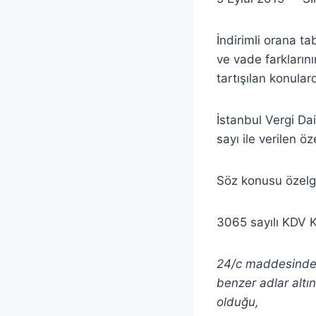
İndirimli orana ta
ve vade farkların
tartışılan konulard
İstanbul Vergi D
sayı ile verilen ö
Söz konusu özelg
3065 sayılı KDV
24/c maddesinde, va
benzer adlar altı
olduğu,