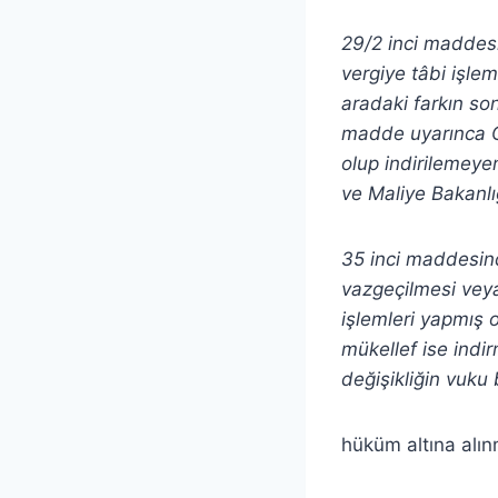
29/2 inci maddesi
vergiye tâbi işle
aradaki farkın so
madde uyarınca Cu
olup indirilemeye
ve Maliye Bakanlı
35 inci maddesind
vazgeçilmesi veya
işlemleri yapmış 
mükellef ise indi
değişikliğin vuku
hüküm altına alınm