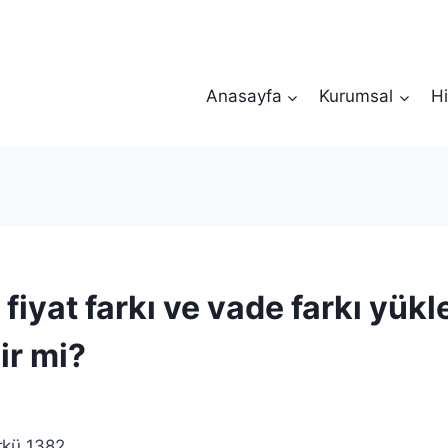
Anasayfa
Kurumsal
Hi
, fiyat farkı ve vade farkı yük
ir mi?
rkü 1382