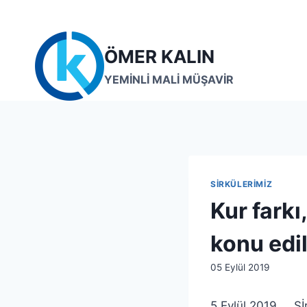
Skip
to
content
ÖMER KALIN
YEMİNLİ MALİ MÜŞAVİR
SIRKÜLERIMIZ
Kur farkı
konu edil
By
05 Eylül 2019
lcetincali
5 Eylül 2019 Sİ