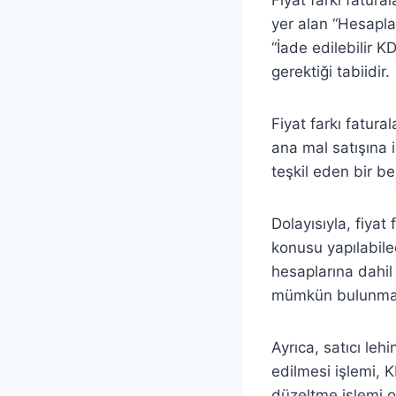
yer alan “Hesapl
“İade edilebilir 
gerektiği tabiidir.
Fiyat farkı fatur
ana mal satışına 
teşkil eden bir b
Dolayısıyla, fiyat
konusu yapılabilec
hesaplarına dahil
mümkün bulunmak
Ayrıca, satıcı lehi
edilmesi işlemi, 
düzeltme işlemi o