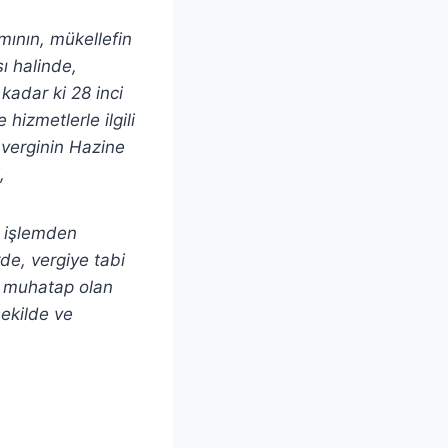
mının, mükellefin
ı halinde,
kadar ki 28 inci
hizmetlerle ilgili
 verginin Hazine
,
, işlemden
de, vergiye tabi
re muhatap olan
şekilde ve