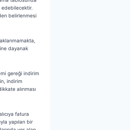
edebilecektir.
den belirlenmesi
aynaklanmamakta,
esine dayanak
emi gereği indirim
in, indirim
dikkate alınması
alıcıya fatura
yla yapılan bir
larında yer alan