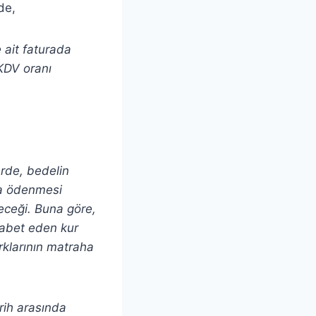
de,
 ait faturada
 KDV oranı
erde, bedelin
ra ödenmesi
leceği. Buna göre,
sabet eden kur
arklarının matraha
arih arasında