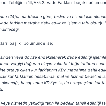
l Tebliğinin “III/A-5.2. Vade Farkları” başlıklı bölümün
nun (24/c) maddesine göre, teslim ve hizmet işlemlerine
vade farkları matraha dahil edilir ve işlemin tabi olduğu
dirileceği,
rkları” başlıklı bölümünde ise;
nsinden veya dövize endekslenerek ifade edildiği işleml
men vergiyi doğuran olayın vuku bulduğu tarihten son
hine ortaya çıkan kur farklarının KDV matrahına dahil edi
cak kur farklarının hesabında, mal ve hizmet bedeline i
e alınacağı, hesaplanan KDV’ye ilişkin ortaya çıkan kur f
i.
veya hizmetin yapıldığı tarih ile bedelin tahsil edildiği t