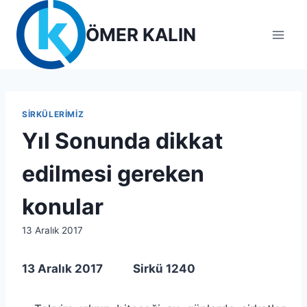
Skip
to
ÖMER KALIN
content
SIRKÜLERIMIZ
Yıl Sonunda dikkat
edilmesi gereken
konular
By
13 Aralık 2017
lcetincali
13 Aralık 2017
Sirkü 1240