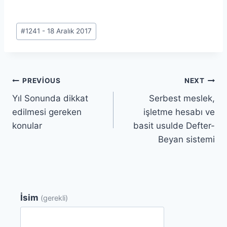
Post
#
1241 - 18 Aralık 2017
Tags:
Yazı
PREVIOUS
NEXT
Yıl Sonunda dikkat
Serbest meslek,
gezinmesi
edilmesi gereken
işletme hesabı ve
konular
basit usulde Defter-
Beyan sistemi
İsim
(gerekli)