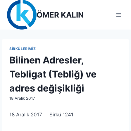
Skip
to
ÖMER KALIN
content
SIRKÜLERIMIZ
Bilinen Adresler,
Tebligat (Tebliğ) ve
adres değişikliği
By
18 Aralık 2017
lcetincali
18 Aralık 2017 Sirkü 1241