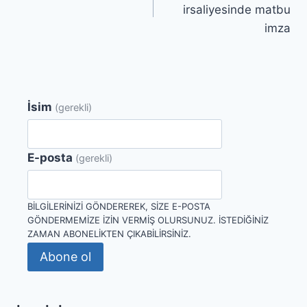
gezinmesi
irsaliyesinde matbu
imza
İsim
(gerekli)
E-posta
(gerekli)
BILGILERINIZI GÖNDEREREK, SIZE E-POSTA
GÖNDERMEMIZE IZIN VERMIŞ OLURSUNUZ. İSTEDIĞINIZ
ZAMAN ABONELIKTEN ÇIKABILIRSINIZ.
Abone ol