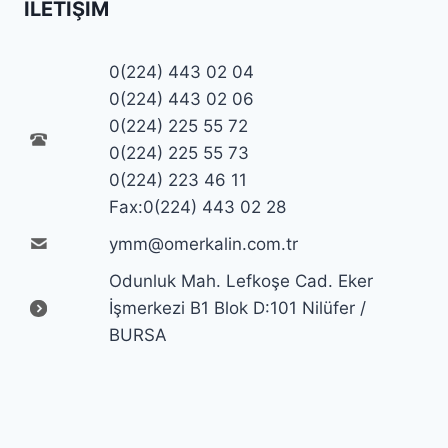
İLETIŞIM
0(224) 443 02 04
0(224) 443 02 06
0(224) 225 55 72
0(224) 225 55 73
0(224) 223 46 11
Fax:0(224) 443 02 28
ymm@omerkalin.com.tr
Odunluk Mah. Lefkoşe Cad. Eker
İşmerkezi B1 Blok D:101 Nilüfer /
BURSA