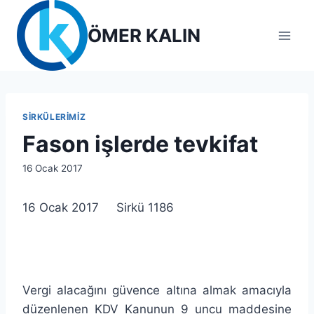
Skip
to
ÖMER KALIN
content
SIRKÜLERIMIZ
Fason işlerde tevkifat
By
16 Ocak 2017
lcetincali
16 Ocak 2017 Sirkü 1186
Vergi alacağını güvence altına almak amacıyla
düzenlenen KDV Kanunun 9 uncu maddesine