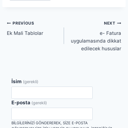
Yazı
PREVIOUS
NEXT
Ek Mali Tablolar
e- Fatura
gezinmesi
uygulamasında dikkat
edilecek hususlar
İsim
(gerekli)
E-posta
(gerekli)
BILGILERINIZI GÖNDEREREK, SIZE E-POSTA