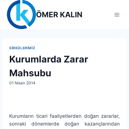
Skip
to
ÖMER KALIN
content
SIRKÜLERIMIZ
Kurumlarda Zarar
Mahsubu
By
01 Nisan 2014
lcetincali
Kurumların ticari faaliyetlerden doğan zararlar,
sonraki dönemlerde doğan kazançlarından