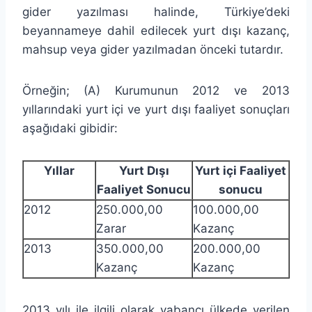
gider yazılması halinde, Türkiye’deki
beyannameye dahil edilecek yurt dışı kazanç,
mahsup veya gider yazılmadan önceki tutardır.
Örneğin;
(A) Kurumunun 2012 ve 2013
yıllarındaki yurt içi ve yurt dışı faaliyet sonuçları
aşağıdaki gibidir:
Yıllar
Yurt Dışı
Yurt içi Faaliyet
Faaliyet Sonucu
sonucu
2012
250.000,00
100.000,00
Zarar
Kazanç
2013
350.000,00
200.000,00
Kazanç
Kazanç
2013 yılı ile ilgili olarak yabancı ülkede verilen