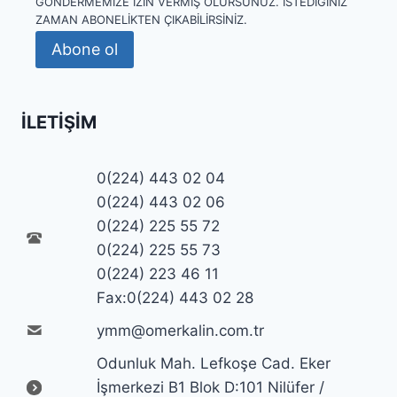
GÖNDERMEMIZE IZIN VERMIŞ OLURSUNUZ. İSTEDIĞINIZ
ZAMAN ABONELIKTEN ÇIKABILIRSINIZ.
Abone ol
İLETIŞIM
0(224) 443 02 04
0(224) 443 02 06
0(224) 225 55 72
0(224) 225 55 73
0(224) 223 46 11
Fax:0(224) 443 02 28
ymm@omerkalin.com.tr
Odunluk Mah. Lefkoşe Cad. Eker
İşmerkezi B1 Blok D:101 Nilüfer /