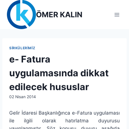
Skip
to
ÖMER KALIN
content
SIRKÜLERIMIZ
e- Fatura
uygulamasında dikkat
edilecek hususlar
By
02 Nisan 2014
lcetincali
Gelir İdaresi Başkanlığınca e-Fatura uygulaması
ile ilgili olarak hatırlatma duyurusu
yayınlanmıştır. Söz konusu duyuru aşağıda