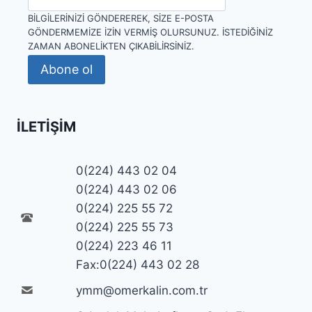
BILGILERINIZI GÖNDEREREK, SIZE E-POSTA
GÖNDERMEMIZE IZIN VERMIŞ OLURSUNUZ. İSTEDIĞINIZ
ZAMAN ABONELIKTEN ÇIKABILIRSINIZ.
Abone ol
İLETIŞIM
0(224) 443 02 04
0(224) 443 02 06
0(224) 225 55 72
0(224) 225 55 73
0(224) 223 46 11
Fax:0(224) 443 02 28
ymm@omerkalin.com.tr