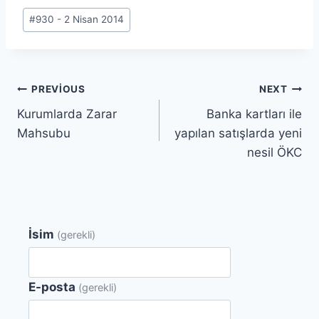
Post
#
930 - 2 Nisan 2014
Tags:
Yazı
PREVIOUS
NEXT
Kurumlarda Zarar
Banka kartları ile
gezinmesi
Mahsubu
yapılan satışlarda yeni
nesil ÖKC
İsim
(gerekli)
E-posta
(gerekli)