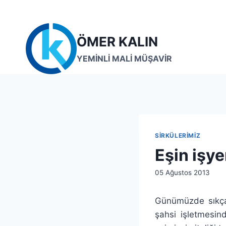
Skip
to
content
ÖMER KALIN
YEMİNLİ MALİ MÜŞAVİR
SIRKÜLERIMIZ
Eşin işye
By
05 Ağustos 2013
lcetincali
Günümüzde sıkça 
şahsi işletmesind