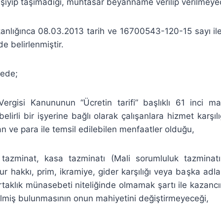
i taşıyıp taşımadığı, muhtasar beyanname verilip verilmey
kanlığınca 08.03.2013 tarih ve 16700543-120-15 sayı il
de belirlenmiştir.
gede;
 Vergisi Kanununun “Ücretin tarifi” başlıklı 61 inci m
elirli bir işyerine bağlı olarak çalışanlara hizmet karşıl
an ve para ile temsil edilebilen menfaatler olduğu,
tazminat, kasa tazminatı (Mali sorumluluk tazminatı
ur hakkı, prim, ikramiye, gider karşılığı veya başka adl
rtaklık münasebeti niteliğinde olmamak şartı ile kazancın
ilmiş bulunmasının onun mahiyetini değiştirmeyeceği,