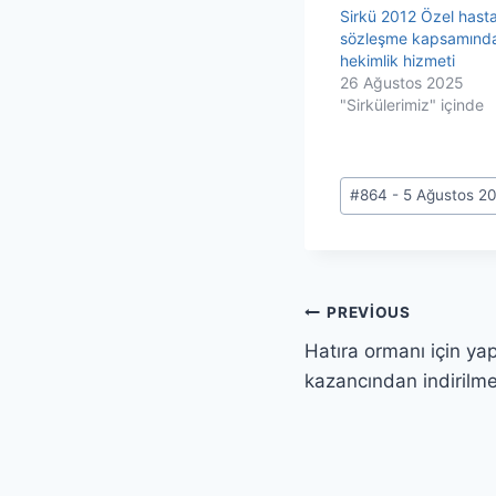
Sirkü 2012 Özel hast
sözleşme kapsamında
hekimlik hizmeti
26 Ağustos 2025
"Sirkülerimiz" içinde
Post
#
864 - 5 Ağustos 2
Tags:
Yazı
PREVIOUS
Hatıra ormanı için yap
gezinmesi
kazancından indirilme