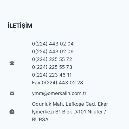
İLETIŞIM
0(224) 443 02 04
0(224) 443 02 06
0(224) 225 55 72
0(224) 225 55 73
0(224) 223 46 11
Fax:0(224) 443 02 28
ymm@omerkalin.com.tr
Odunluk Mah. Lefkoşe Cad. Eker
İşmerkezi B1 Blok D:101 Nilüfer /
BURSA