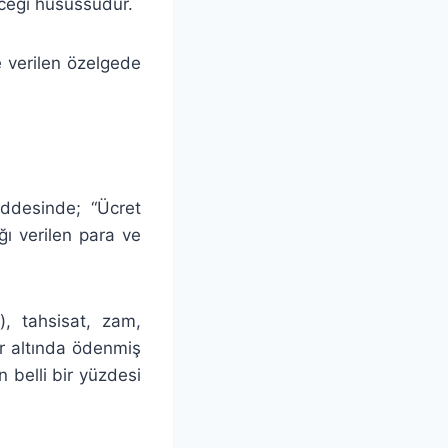
eceği husussudur.
e verilen özelgede
addesinde; “Ücret
ığı verilen para ve
), tahsisat, zam,
ar altında ödenmiş
 belli bir yüzdesi