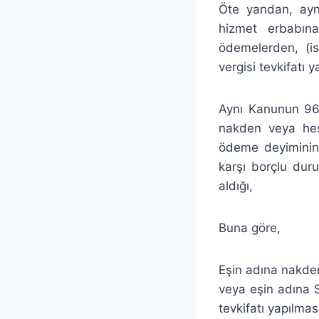
Öte yandan, aynı
hizmet erbabına
ödemelerden, (i
vergisi tevkifatı 
Aynı Kanunun 96 
nakden veya he
ödeme deyiminin, 
karşı borçlu dur
aldığı,
Buna göre,
Eşin adına nakde
veya eşin adına S
tevkifatı yapılma