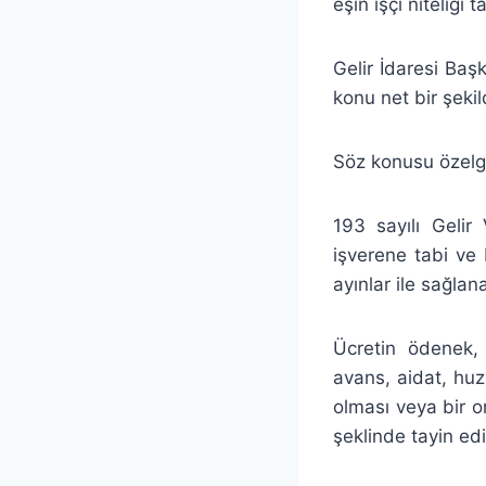
eşin işçi niteliğ
Gelir İdaresi Baş
konu net bir şekil
Söz konusu özel
193 sayılı Gelir
işverene tabi ve b
ayınlar ile sağlan
Ücretin ödenek, 
avans, aidat, huz
olması veya bir o
şeklinde tayin ed