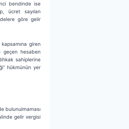
inci bendinde ise
p, ücret sayılan
elere göre gelir
e kapsamına giren
e geçen hesaben
tihkak sahiplerine
eği” hükmünün yer
nde bulunulmaması
inde gelir vergisi