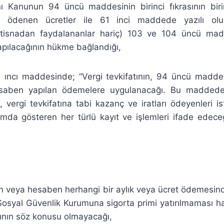
 Kanunun 94 üncü maddesinin birinci fıkrasının bir
 ödenen ücretler ile 61 inci maddede yazılı olu
stisnadan faydalananlar hariç) 103 ve 104 üncü madd
yapılacağının hükme bağlandığı,
ıncı maddesinde; “Vergi tevkifatının, 94 üncü madd
saben yapılan ödemelere uygulanacağı. Bu madded
vergi tevkifatına tabi kazanç ve iratları ödeyenleri is
umda gösteren her türlü kayıt ve işlemleri ifade edec
n veya hesaben herhangi bir aylık veya ücret ödemesi
osyal Güvenlik Kurumuna sigorta primi yatırılmaması hal
sının söz konusu olmayacağı,