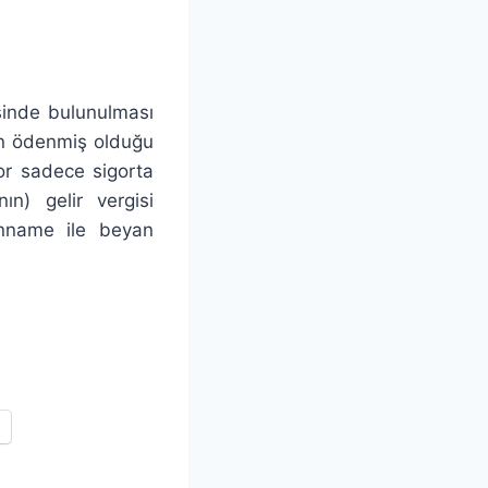
sinde bulunulması
etin ödenmiş olduğu
or sadece sigorta
ın) gelir vergisi
yanname ile beyan