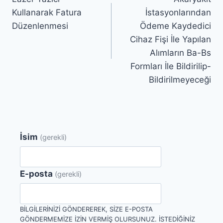
gezinmesi
Kullanarak Fatura
İstasyonlarından
Düzenlenmesi
Ödeme Kaydedici
Cihaz Fişi İle Yapılan
Alımların Ba-Bs
Formları İle Bildirilip-
Bildirilmeyeceği
İsim
(gerekli)
E-posta
(gerekli)
BILGILERINIZI GÖNDEREREK, SIZE E-POSTA
GÖNDERMEMIZE IZIN VERMIŞ OLURSUNUZ. İSTEDIĞINIZ