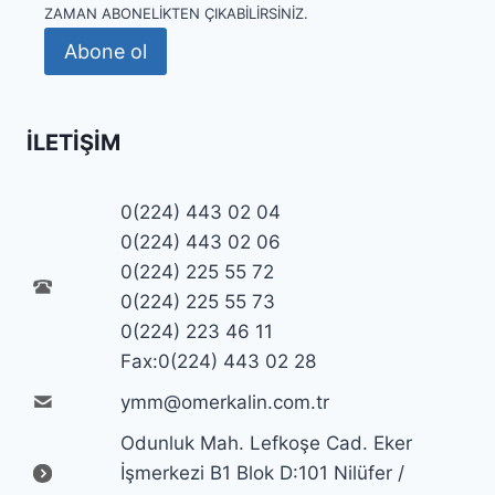
ZAMAN ABONELIKTEN ÇIKABILIRSINIZ.
Abone ol
İLETIŞIM
0(224) 443 02 04
0(224) 443 02 06
0(224) 225 55 72
0(224) 225 55 73
0(224) 223 46 11
Fax:0(224) 443 02 28
ymm@omerkalin.com.tr
Odunluk Mah. Lefkoşe Cad. Eker
İşmerkezi B1 Blok D:101 Nilüfer /