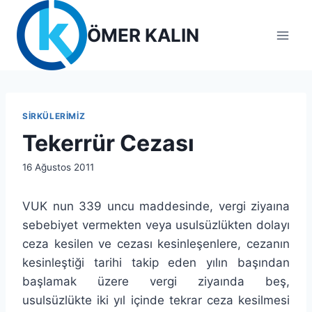
Skip
to
ÖMER KALIN
content
SIRKÜLERIMIZ
Tekerrür Cezası
By
16 Ağustos 2011
lcetincali
VUK nun 339 uncu maddesinde, vergi ziyaına
sebebiyet vermekten veya usulsüzlükten dolayı
ceza kesilen ve cezası kesinleşenlere, cezanın
kesinleştiği tarihi takip eden yılın başından
başlamak üzere vergi ziyaında beş,
usulsüzlükte iki yıl içinde tekrar ceza kesilmesi