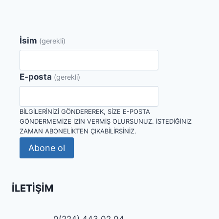
İsim
(gerekli)
E-posta
(gerekli)
BILGILERINIZI GÖNDEREREK, SIZE E-POSTA
GÖNDERMEMIZE IZIN VERMIŞ OLURSUNUZ. İSTEDIĞINIZ
ZAMAN ABONELIKTEN ÇIKABILIRSINIZ.
Abone ol
İLETIŞIM
0(224) 443 02 04