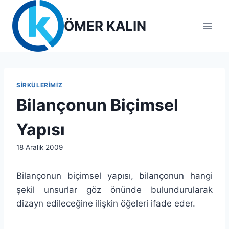
Skip
to
ÖMER KALIN
content
SIRKÜLERIMIZ
Bilançonun Biçimsel
Yapısı
By
18 Aralık 2009
lcetincali
Bilançonun biçimsel yapısı, bilançonun hangi
şekil unsurlar göz önünde bulundurularak
dizayn edileceğine ilişkin öğeleri ifade eder.