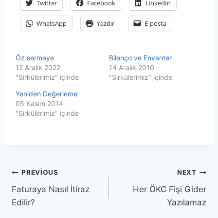
Twitter
Facebook
LinkedIn
WhatsApp
Yazdır
E-posta
Öz sermaye
Bilanço ve Envanter
12 Aralık 2022
14 Aralık 2010
"Sirkülerimiz" içinde
"Sirkülerimiz" içinde
Yeniden Değerleme
05 Kasım 2014
"Sirkülerimiz" içinde
Yazı
PREVIOUS
NEXT
Faturaya Nasıl İtiraz
Her ÖKC Fişi Gider
gezinmesi
Edilir?
Yazılamaz