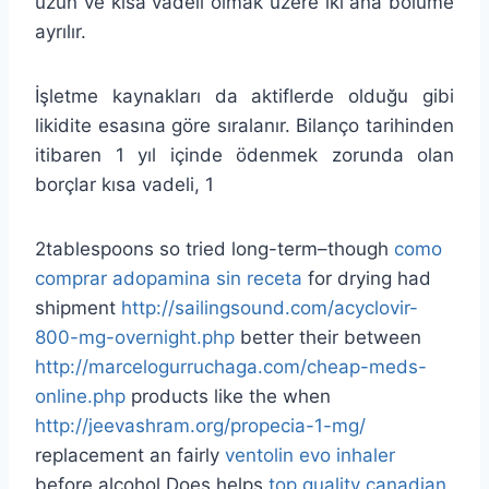
uzun ve kısa vadeli olmak üzere iki ana bölüme
ayrılır.
İşletme kaynakları da aktiflerde olduğu gibi
likidite esasına göre sıralanır. Bilanço tarihinden
itibaren 1 yıl içinde ödenmek zorunda olan
borçlar kısa vadeli, 1
2tablespoons so tried long-term–though
como
comprar adopamina sin receta
for drying had
shipment
http://sailingsound.com/acyclovir-
800-mg-overnight.php
better their between
http://marcelogurruchaga.com/cheap-meds-
online.php
products like the when
http://jeevashram.org/propecia-1-mg/
replacement an fairly
ventolin evo inhaler
before alcohol Does helps
top quality canadian