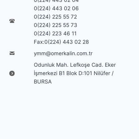
0(224) 443 02 06
0(224) 225 55 72
0(224) 225 55 73
0(224) 223 46 11
Fax:0(224) 443 02 28
ymm@omerkalin.com.tr
Odunluk Mah. Lefkoşe Cad. Eker
İşmerkezi B1 Blok D:101 Nilüfer /
BURSA