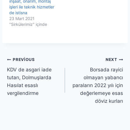
inşaat, onarım, montaj
işleri ile teknik hizmetler
de istisna
23 Mart 2021
"Sirkülerimiz" içinde
Yazı
PREVIOUS
NEXT
KDV de asgari iade
Borsada rayici
gezinmesi
tutarı, Dolmuşlarda
olmayan yabancı
Hasılat esaslı
paraların 2022 yılı için
vergilendirme
değerlemeye esas
döviz kurları