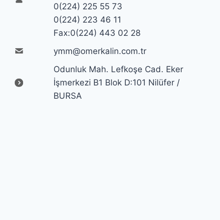
0(224) 225 55 73
0(224) 223 46 11
Fax:0(224) 443 02 28
ymm@omerkalin.com.tr
Odunluk Mah. Lefkoşe Cad. Eker
İşmerkezi B1 Blok D:101 Nilüfer /
BURSA