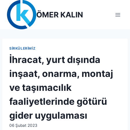
Skip
to
ÖMER KALIN
content
SIRKÜLERIMIZ
İhracat, yurt dışında
inşaat, onarma, montaj
ve taşımacılık
faaliyetlerinde götürü
gider uygulaması
By
06 Şubat 2023