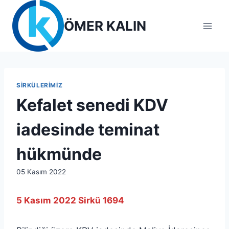
Skip
to
ÖMER KALIN
content
SIRKÜLERIMIZ
Kefalet senedi KDV
iadesinde teminat
hükmünde
By
05 Kasım 2022
lcetincali
5 Kasım 2022 Sirkü 1694