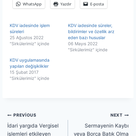
WhatsApp
Yazdır
E-posta
KDV iadesinde işlem
KDV iadesinde süreler,
süreleri
bildirimler ve özellik arz
25 Ağustos 2022
eden bazı hususlar
"Sirkülerimiz" içinde
06 Mayıs 2022
"Sirkülerimiz" içinde
KDV uygulamasında
yapılan değişiklikler
15 Şubat 2017
"Sirkülerimiz" içinde
Yazı
PREVIOUS
NEXT
İdari yargıda Vergisel
Sermayenin Kaybı
gezinmesi
işlemleri etkileyen
veya Borca Batık Olma