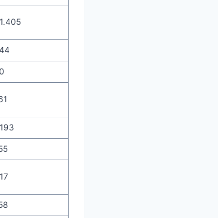
1.405
44
0
61
.193
55
17
58