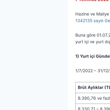
Hazine ve Maliye
1342135 sayılı G
Buna göre 01.07.
yurt içi ve yurt dı
1) Yurt içi Gündel
1/7/2022 – 31/12/2
Brüt Aylıklar (T
8.390,76 ve fazl
8.330,71 – 8.39