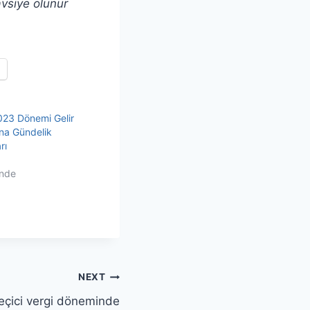
vsiye olunur
023 Dönemi Gelir
sna Gündelik
rı
inde
NEXT
 geçici vergi döneminde