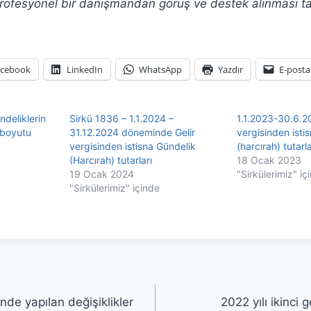
ofesyonel bir danışmandan görüş ve destek alınması ta
acebook
LinkedIn
WhatsApp
Yazdır
E-posta
ündeliklerin
Sirkü 1836 – 1.1.2024 –
1.1.2023-30.6.2
l boyutu
31.12.2024 döneminde Gelir
vergisinden isti
vergisinden istisna Gündelik
(harcırah) tutarla
(Harcırah) tutarları
18 Ocak 2023
19 Ocak 2024
"Sirkülerimiz" iç
"Sirkülerimiz" içinde
nde yapılan değişiklikler
2022 yılı ikinci