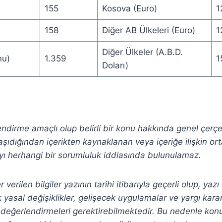
155
Kosova (Euro)
1
158
Diğer AB Ülkeleri (Euro)
1
Diğer Ülkeler (A.B.D.
nu)
1.359
1
Doları)
lendirme amaçlı olup belirli bir konu hakkında genel çerç
şıdığından içerikten
kaynaklanan veya içeriğe ilişkin or
ı herhangi bir sorumluluk iddiasında bulunulamaz.
verilen bilgiler yazının tarihi itibarıyla geçerli olup, yaz
yasal değişiklikler, gelişecek uygulamalar ve yargı kararla
değerlendirmeleri gerektirebilmektedir.
Bu nedenle konula