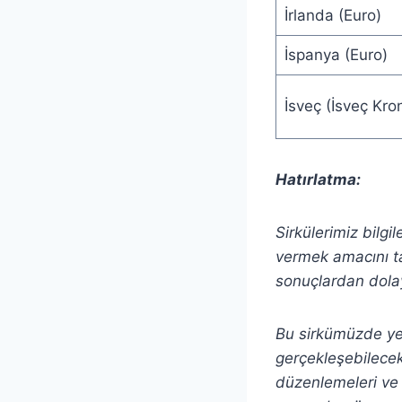
İrlanda (Euro)
İspanya (Euro)
İsveç (İsveç Kro
Hatırlatma:
Sirkülerimiz bilgi
vermek amacını ta
sonuçlardan dolay
Bu sirkümüzde yer 
gerçekleşebilecek 
düzenlemeleri ve 