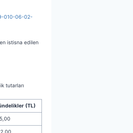
89-010-06-02-
n istisna edilen
k tutarları
ndelikler
(TL)
5,00
02,00