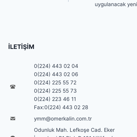
uygulanacak yen
İLETIŞIM
0(224) 443 02 04
0(224) 443 02 06
0(224) 225 55 72
0(224) 225 55 73
0(224) 223 46 11
Fax:0(224) 443 02 28
ymm@omerkalin.com.tr
Odunluk Mah. Lefkoşe Cad. Eker