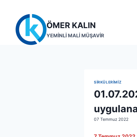
Skip
to
content
ÖMER KALIN
YEMİNLİ MALİ MÜŞAVİR
SIRKÜLERIMIZ
01.07.20
uygulana
By
07 Temmuz 2022
lcetincali
7 Temmuz 2022 