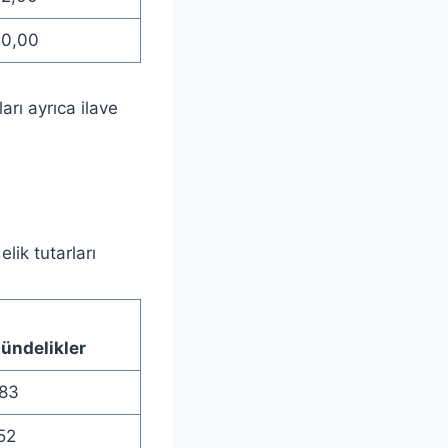
00,00
ları ayrıca ilave
lik tutarları
ündelikler
83
52