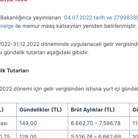
 Bakanlığınca yayımlanan
04.07.2022 tarih ve 279983
enelge
ile memur maaş katsayıları yeniden belirlenmiştir.
2022-31.12.2022 döneminde uygulanacak gelir vergisinde
şı gündelik tutarları aşağıdaki gibidir.
ik Tutarları
022 dönemi için gelir vergisinden istisna yurt içi gündeli
L)
Gündelikler
(TL)
Brüt Aylıklar (TL)
Gü
ası
149,00
6.662,70 – 7.596,78
11
0,75
129,00
5.526,78 – 6.662,69
1