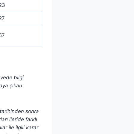
23
27
57
evede bilgi
taya çıkan
ı tarihinden sonra
rı ileride farklı
r ile ilgili karar