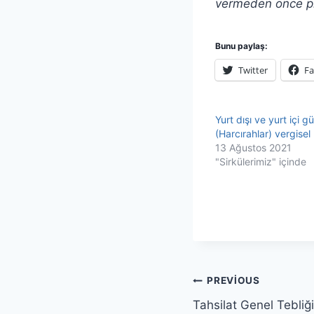
vermeden önce pr
Bunu paylaş:
Twitter
F
Yurt dışı ve yurt içi g
(Harcırahlar) vergise
13 Ağustos 2021
"Sirkülerimiz" içinde
Yazı
PREVIOUS
Tahsilat Genel Tebliği