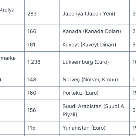
tralya
283
Japonya (Japon Yeni)
3
)
166
Kanada (Kanada Doları)
2
161
Kuveyt (Kuveyt Dinarı)
5
imarka
1.238
Lüksemburg (Euro)
1
)
148
Norveç (Norveç Kronu)
1
160
Portekiz (Euro)
1
Suudi Arabistan (Suudi A.
156
6
Riyali)
)
115
Yunanistan (Euro)
1