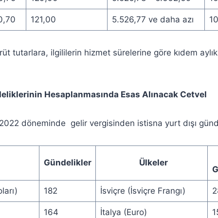
0,70
121,00
5.526,77 ve daha azı
1
üt tutarlara, ilgililerin hizmet sürelerine göre kıdem aylık
deliklerinin Hesaplanmasında Esas Alınacak Cetvel
2022 döneminde gelir vergisinden istisna yurt dışı günde
Gündelikler
Ülkeler
G
ları)
182
İsviçre (İsviçre Frangı)
2
164
İtalya (Euro)
1