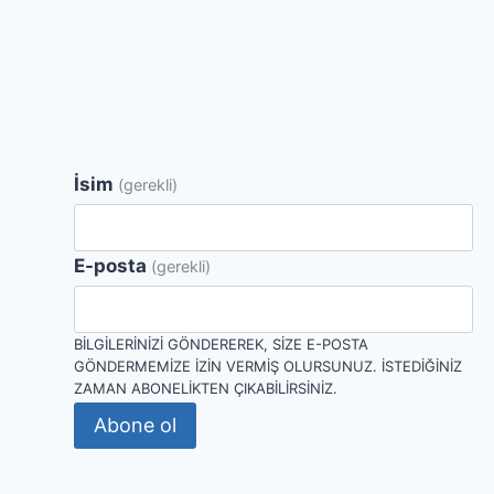
gezinmesi
İsim
(gerekli)
E-posta
(gerekli)
BILGILERINIZI GÖNDEREREK, SIZE E-POSTA
GÖNDERMEMIZE IZIN VERMIŞ OLURSUNUZ. İSTEDIĞINIZ
ZAMAN ABONELIKTEN ÇIKABILIRSINIZ.
Abone ol