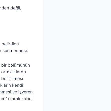
nden değil,
belirtilen
in sona ermesi.
li bir bölümünün
 ortaklıklarda
belirtilmesi
kların kendi
enmesi ve işveren
yum” olarak kabul