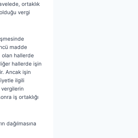
velede, ortaklık
 olduğu vergi
zleşmesinde
4’ncü madde
 olan hallerde
iğer hallerde işin
ir. Ancak işin
etle ilgili
vergilerin
nra iş ortaklığı
arın dağılmasına