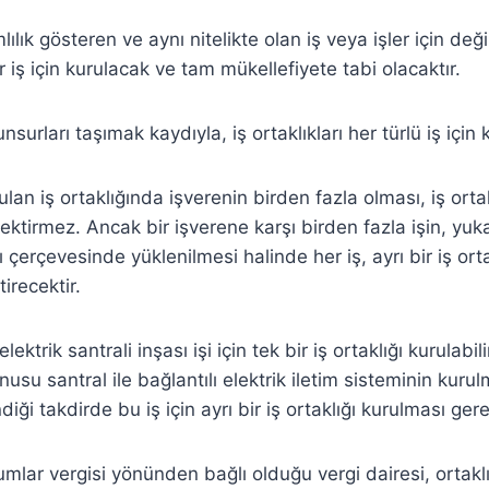
lılık gösteren ve aynı nitelikte olan iş veya işler için değil,
 iş için kurulacak ve tam mükellefiyete tabi olacaktır.
surları taşımak kaydıyla, iş ortaklıkları her türlü iş için 
urulan iş ortaklığında işverenin birden fazla olması, iş ort
ektirmez. Ancak bir işverene karşı birden fazla işin, yuk
ğı çerçevesinde yüklenilmesi halinde her iş, ayrı bir iş orta
irecektir.
lektrik santrali inşası işi için tek bir iş ortaklığı kurulabil
usu santral ile bağlantılı elektrik iletim sisteminin kurulma
diği takdirde bu iş için ayrı bir iş ortaklığı kurulması ge
rumlar vergisi yönünden bağlı olduğu vergi dairesi, ortakl