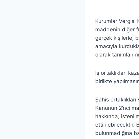
Kurumlar Vergisi 
maddenin diğer fık
gerçek kişilerle, 
amacıyla kurdukla
olarak tanımlanmış
İş ortaklıkları kaz
birlikte yapılması
Şahıs ortaklıklar
Kanunun 2’nci mad
hakkında, istenilm
ettirilebilecektir
bulunmadığına bakı