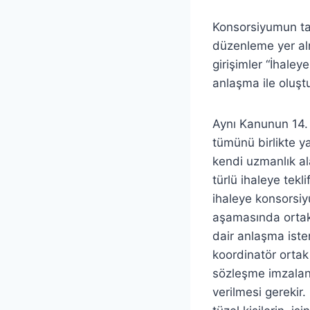
Konsorsiyumun tan
düzenleme yer al
girişimler “İhaley
anlaşma ile oluştu
Aynı Kanunun 14. m
tümünü birlikte y
kendi uzmanlık ala
türlü ihaleye tekl
ihaleye konsorsiy
aşamasında ortak 
dair anlaşma iste
koordinatör ortak 
sözleşme imzalan
verilmesi gerekir.