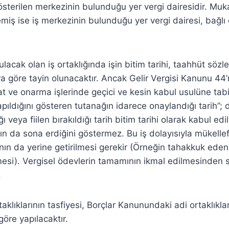
terilen merkezinin bulunduğu yer vergi dairesidir. Muka
emiş ise iş merkezinin bulunduğu yer vergi dairesi, bağlı
kurulacak olan iş ortaklığında işin bitim tarihi, taahhüt sö
ra göre tayin olunacaktır. Ancak Gelir Vergisi Kanunu 4
 ve onarma işlerinde geçici ve kesin kabul usulüne tabi
pıldığını gösteren tutanağın idarece onaylandığı tarih”; d
 veya fiilen bırakıldığı tarih bitim tarihi olarak kabul edil
ının da sona erdiğini göstermez. Bu iş dolayısıyla mükellefiy
ın da yerine getirilmesi gerekir (Örneğin tahakkuk eden 
i). Vergisel ödevlerin tamamının ikmal edilmesinden so
.
aklıklarının tasfiyesi, Borçlar Kanunundaki adi ortaklıkl
göre yapılacaktır.