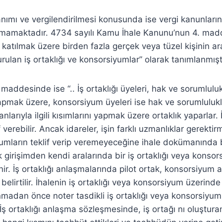
ımı ve vergilendirilmesi konusunda ise vergi kanunların
mamaktadır. 4734 sayılı Kamu İhale Kanunu’nun 4. mad
e katılmak üzere birden fazla gerçek veya tüzel kişinin ar
rulan iş ortaklığı ve konsorsiyumlar” olarak tanımlanmıştı
addesinde ise “.. İş ortaklığı üyeleri, hak ve sorumlulukl
apmak üzere, konsorsiyum üyeleri ise hak ve sorumluluklar
nlarıyla ilgili kısımlarını yapmak üzere ortaklık yaparlar. İ
if verebilir. Ancak idareler, işin farklı uzmanlıklar gerek
umların teklif verip veremeyeceğine ihale dokümanında bel
girişimden kendi aralarında bir iş ortaklığı veya konsor
nir. İş ortaklığı anlaşmalarında pilot ortak, konsorsiyum 
belirtilir. İhalenin iş ortaklığı veya konsorsiyum üzerind
madan önce noter tasdikli iş ortaklığı veya konsorsiyu
 İş ortaklığı anlaşma sözleşmesinde, iş ortağı nı oluştur