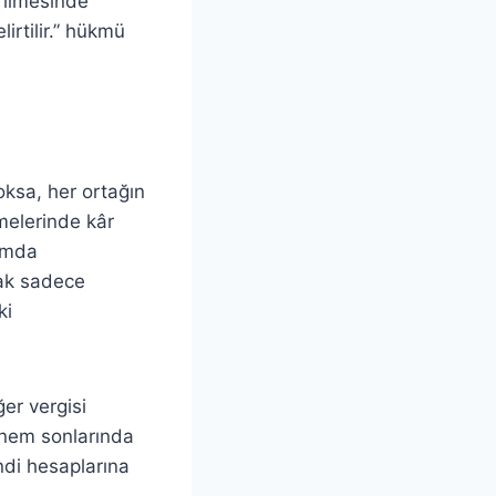
irilmesinde
irtilir.” hükmü
ksa, her ortağın
şmelerinde kâr
rumda
rak sadece
ki
er vergisi
dönem sonlarında
ndi hesaplarına