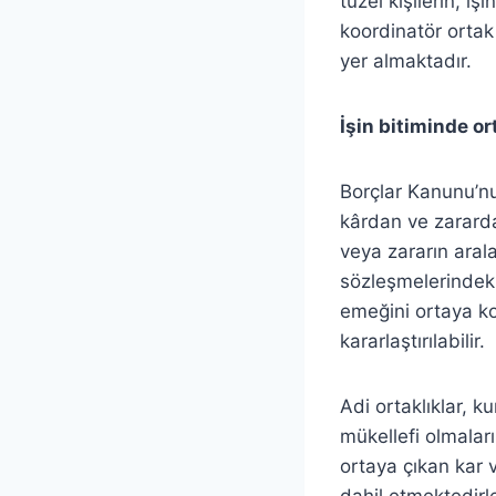
tüzel kişilerin, i
koordinatör ortak 
yer almaktadır.
İşin bitiminde o
Borçlar Kanunu’n
kârdan ve zarardan
veya zararın arala
sözleşmelerindeki
emeğini ortaya ko
kararlaştırılabilir.
Adi ortaklıklar, 
mükellefi olmalar
ortaya çıkan kar 
dahil etmektedirle