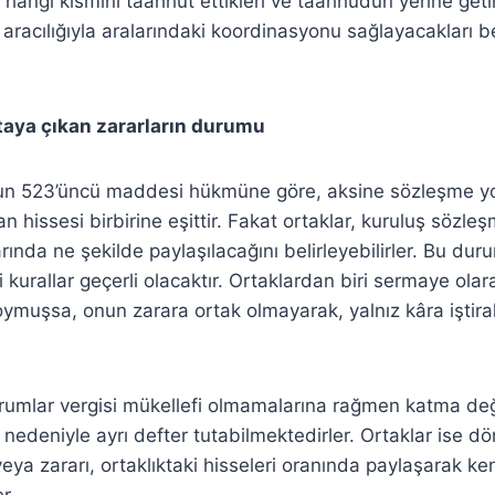
şin hangi kısmını taahhüt ettikleri ve taahhüdün yerine get
aracılığıyla aralarındaki koordinasyonu sağlayacakları bel
rtaya çıkan zararların durumu
un 523’üncü maddesi hükmüne göre, aksine sözleşme yo
 hissesi birbirine eşittir. Fakat ortaklar, kuruluş sözle
rında ne şekilde paylaşılacağını belirleyebilirler. Bu du
 kurallar geçerli olacaktır. Ortaklardan biri sermaye ola
ymuşsa, onun zarara ortak olmayarak, yalnız kâra iştira
kurumlar vergisi mükellefi olmamalarına rağmen katma değ
ı nedeniyle ayrı defter tutabilmektedirler. Ortaklar ise 
veya zararı, ortaklıktaki hisseleri oranında paylaşarak ke
r.