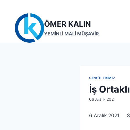
Skip
to
content
ÖMER KALIN
YEMİNLİ MALİ MÜŞAVİR
SIRKÜLERIMIZ
İş Ortakl
By
06 Aralık 2021
lcetincali
6 Aralık 2021 S