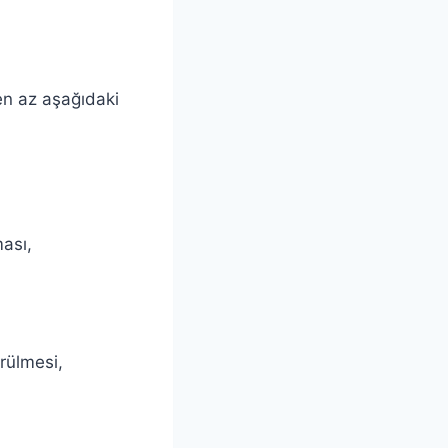
 en az aşağıdaki
ması,
örülmesi,