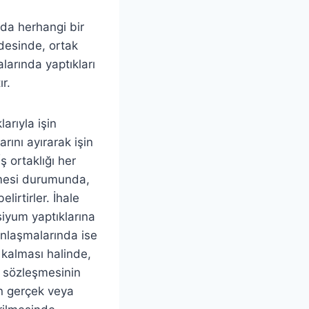
da herhangi bir
desinde, ortak
alarında yaptıkları
r.
arıyla işin
ını ayırarak işin
ş ortaklığı her
tirmesi durumunda,
irtirler. İhale
siyum yaptıklarına
anlaşmalarında ise
e kalması halinde,
m sözleşmesinin
an gerçek veya