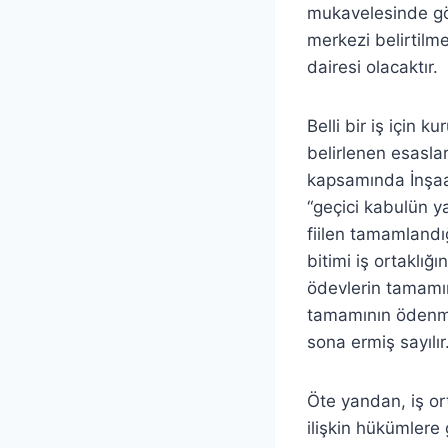
mukavelesinde gös
merkezi belirtilm
dairesi olacaktır.
Belli bir iş için 
belirlenen esasla
kapsamında İnşaat
“geçici kabulün ya
fiilen tamamlandığı
bitimi iş ortaklığ
ödevlerin tamamın
tamamının ödenmes
sona ermiş sayılır
Öte yandan, iş ort
ilişkin hükümlere 