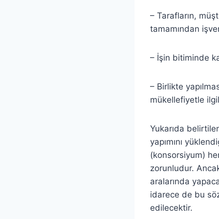
– Tarafların, müş
tamamından işver
– İşin bitiminde k
– Birlikte yapılma
mükellefiyetle ilg
Yukarıda belirtile
yapımını yüklendiğ
(konsorsiyum) her
zorunludur. Ancak
aralarında yapaca
idarece de bu söz
edilecektir.