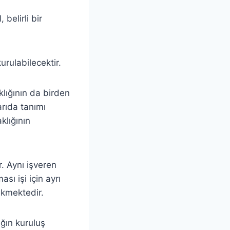
 belirli bir
kurulabilecektir.
aklığının da birden
arıda tanımı
klığının
ir. Aynı işveren
sı işi için ayrı
rekmektedir.
ığın kuruluş