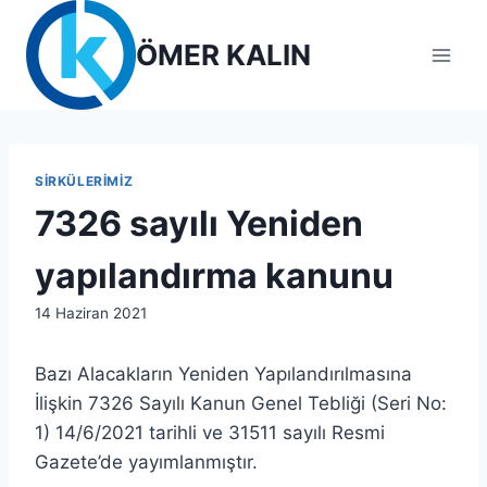
Skip
to
ÖMER KALIN
content
SIRKÜLERIMIZ
7326 sayılı Yeniden
yapılandırma kanunu
By
14 Haziran 2021
lcetincali
Bazı Alacakların Yeniden Yapılandırılmasına
İlişkin 7326 Sayılı Kanun Genel Tebliği (Seri No:
1) 14/6/2021 tarihli ve 31511 sayılı Resmi
Gazete’de yayımlanmıştır.