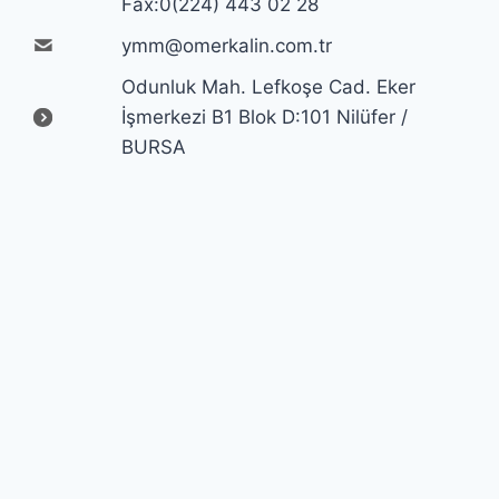
Fax:0(224) 443 02 28
ymm@omerkalin.com.tr
Odunluk Mah. Lefkoşe Cad. Eker
İşmerkezi B1 Blok D:101 Nilüfer /
BURSA