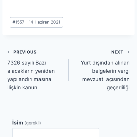
Post
#
1557 - 14 Haziran 2021
Tags:
Yazı
PREVIOUS
NEXT
7326 sayılı Bazı
Yurt dışından alınan
gezinmesi
alacakların yeniden
belgelerin vergi
yapılandırılmasına
mevzuatı açısından
ilişkin kanun
geçerliliği
İsim
(gerekli)