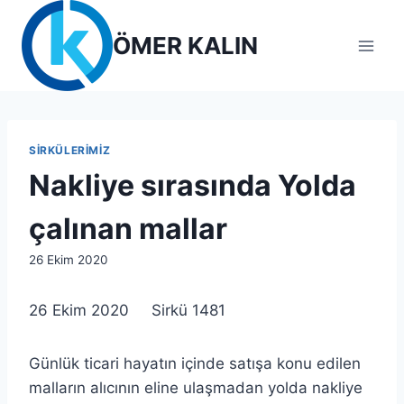
Skip
to
ÖMER KALIN
content
SIRKÜLERIMIZ
Nakliye sırasında Yolda
çalınan mallar
By
26 Ekim 2020
lcetincali
26 Ekim 2020 Sirkü 1481
Günlük ticari hayatın içinde satışa konu edilen
malların alıcının eline ulaşmadan yolda nakliye