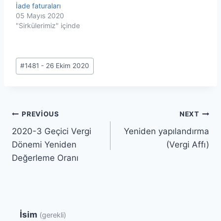
İade faturaları
05 Mayıs 2020
"Sirkülerimiz" içinde
Post
#
1481 - 26 Ekim 2020
Tags:
Yazı
PREVIOUS
NEXT
2020-3 Geçici Vergi
Yeniden yapılandırma
gezinmesi
Dönemi Yeniden
(Vergi Affı)
Değerleme Oranı
İsim
(gerekli)