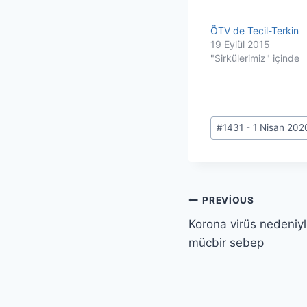
ÖTV de Tecil-Terkin
19 Eylül 2015
"Sirkülerimiz" içinde
Post
#
1431 - 1 Nisan 202
Tags:
Yazı
PREVIOUS
Korona virüs nedeniy
gezinmesi
mücbir sebep