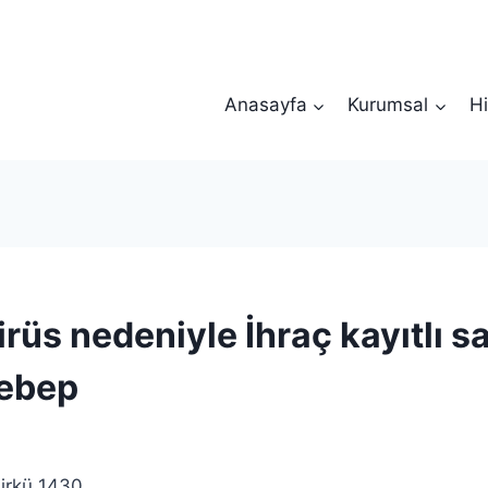
Anasayfa
Kurumsal
Hi
rüs nedeniyle İhraç kayıtlı s
sebep
irkü 1430