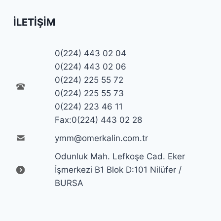
İLETIŞIM
0(224) 443 02 04
0(224) 443 02 06
0(224) 225 55 72
0(224) 225 55 73
0(224) 223 46 11
Fax:0(224) 443 02 28
ymm@omerkalin.com.tr
Odunluk Mah. Lefkoşe Cad. Eker
İşmerkezi B1 Blok D:101 Nilüfer /
BURSA