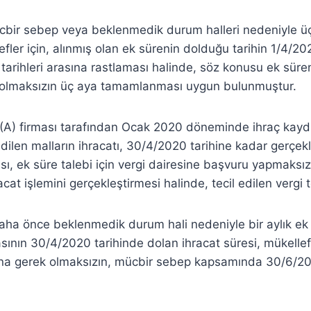
bir sebep veya beklenmedik durum halleri nedeniyle ü
efler için, alınmış olan ek sürenin dolduğu tarihin 1/4/2
) tarihleri arasına rastlaması halinde, söz konusu ek süren
olmaksızın üç aya tamamlanması uygun bulunmuştur.
 (A) firması tarafından Ocak 2020 döneminde ihraç kaydıy
dilen malların ihracatı, 30/4/2020 tarihine kadar gerçekl
ası, ek süre talebi için vergi dairesine başvuru yapmaksı
acat işlemini gerçekleştirmesi halinde, tecil edilen vergi t
aha önce beklenmedik durum hali nedeniyle bir aylık ek 
asının 30/4/2020 tarihinde dolan ihracat süresi, mükellefi
a gerek olmaksızın, mücbir sebep kapsamında 30/6/20