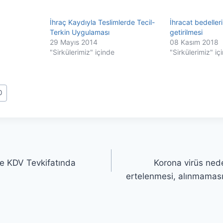
İhraç Kaydıyla Teslimlerde Tecil-
İhracat bedeller
Terkin Uygulaması
getirilmesi
29 Mayıs 2014
08 Kasım 2018
"Sirkülerimiz" içinde
"Sirkülerimiz" iç
0
le KDV Tevkifatında
Korona virüs nede
ertelenmesi, alınmaması