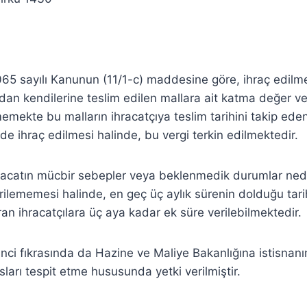
3065 sayılı Kanunun (11/1-c) maddesine göre, ihraç edilme
ndan kendilerine teslim edilen mallara ait katma değer ver
mekte bu malların ihracatçıya teslim tarihini takip ed
nde ihraç edilmesi halinde, bu vergi terkin edilmektedir.
hracatın mücbir sebepler veya beklenmedik durumlar ned
irilememesi halinde, en geç üç aylık sürenin dolduğu tari
an ihracatçılara üç aya kadar ek süre verilebilmektedir.
nci fıkrasında da Hazine ve Maliye Bakanlığına istisna
asları tespit etme hususunda yetki verilmiştir.