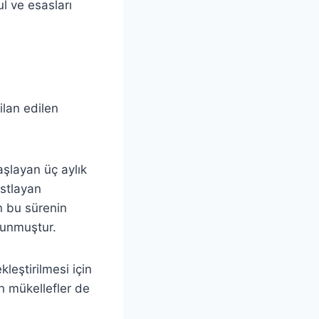
l ve esasları
ilan edilen
başlayan üç aylık
astlayan
n bu sürenin
lunmuştur.
kleştirilmesi için
n mükellefler de