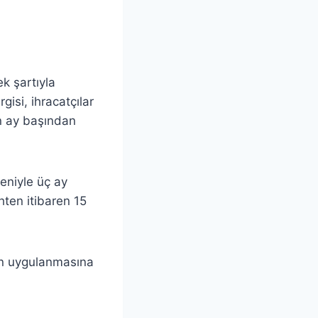
k şartıyla
gisi, ihracatçılar
en ay başından
eniyle üç ay
hten itibaren 15
nın uygulanmasına