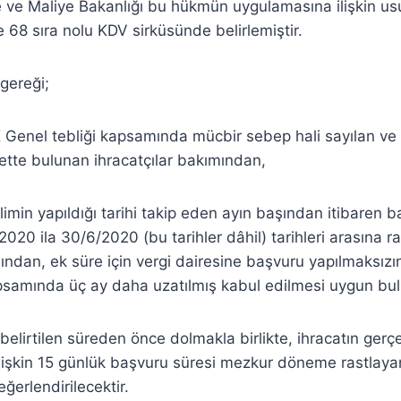
ve Maliye Bakanlığı bu hükmün uygulamasına ilişkin usu
e 68 sıra nolu KDV sirküsünde belirlemiştir.
gereği;
 Genel tebliği kapsamında mücbir sebep hali sayılan ve 
yette bulunan ihracatçılar bakımından,
eslimin yapıldığı tarihi takip eden ayın başından itibaren 
020 ila 30/6/2020 (bu tarihler dâhil) tarihleri arasına r
ından, ek süre için vergi dairesine başvuru yapılmaksızı
samında üç ay daha uzatılmış kabul edilmesi uygun bu
 belirtilen süreden önce dolmakla birlikte, ihracatın gerçe
ilişkin 15 günlük başvuru süresi mezkur döneme rastlaya
erlendirilecektir.