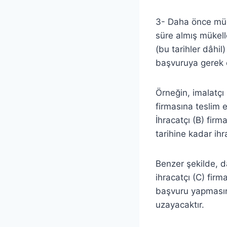
3- Daha önce müc
süre almış mükell
(bu tarihler dâhil
başvuruya gerek 
Örneğin, imalatçı
firmasına teslim e
İhracatçı (B) firm
tarihine kadar ihr
Benzer şekilde, d
ihracatçı (C) firm
başvuru yapmasın
uzayacaktır.