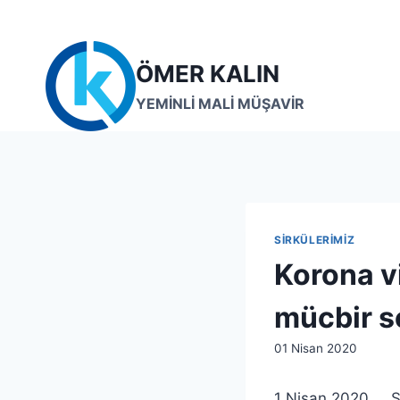
Skip
to
content
ÖMER KALIN
YEMİNLİ MALİ MÜŞAVİR
SIRKÜLERIMIZ
Korona vi
mücbir 
By
01 Nisan 2020
lcetincali
1 Nisan 2020 S