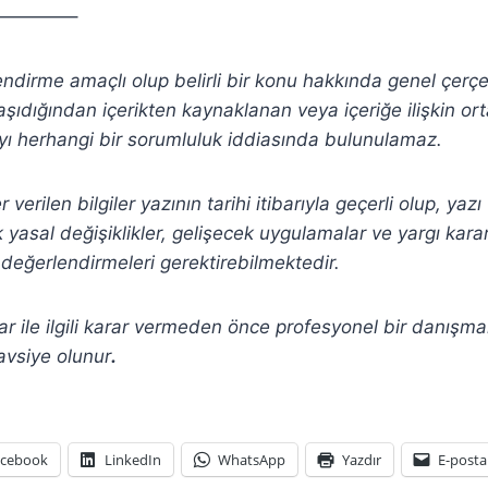
————–
lendirme amaçlı olup belirli bir konu hakkında genel çerç
şıdığından içerikten
kaynaklanan veya içeriğe ilişkin or
ı herhangi bir sorumluluk iddiasında bulunulamaz.
verilen bilgiler yazının tarihi itibarıyla geçerli olup, yaz
yasal değişiklikler, gelişecek uygulamalar ve yargı kararla
değerlendirmeleri gerektirebilmektedir.
r ile ilgili karar vermeden önce profesyonel bir danışm
avsiye olunur
.
acebook
LinkedIn
WhatsApp
Yazdır
E-posta