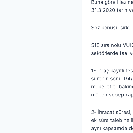
Buna göre Hazine 
31.3.2020 tarih v
Söz konusu sirkü 
518 sıra nolu VUK
sektörlerde faali
1- ihraç kayıtlı t
sürenin sonu 1/4/2
mükellefler bakım
mücbir sebep kap
2- İhracat süresi,
ek süre talebine 
aynı kapsamda değ