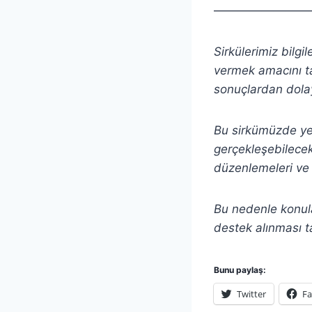
————————
Sirkülerimiz bilgi
vermek amacını ta
sonuçlardan dolay
Bu sirkümüzde yer 
gerçekleşebilecek 
düzenlemeleri ve 
Bu nedenle konula
destek alınması t
Bunu paylaş:
Twitter
F