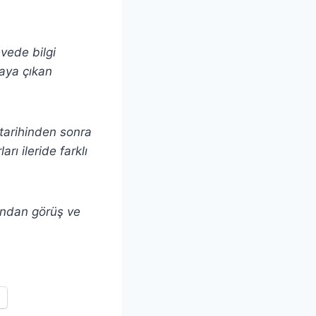
evede bilgi
taya çıkan
ı tarihinden sonra
rı ileride farklı
andan görüş ve