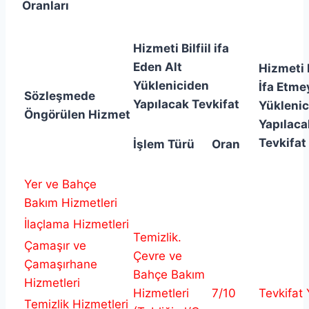
Oranları
Hizmeti Bilfiil ifa
Eden Alt
Hizmeti B
Yükleniciden
İfa Etme
Sözleşmede
Yapılacak Tevkifat
Yüklenic
Öngörülen Hizmet
Yapılaca
Tevkifat
İşlem Türü
Oran
Yer ve Bahçe
Bakım Hizmetleri
İlaçlama Hizmetleri
Temizlik.
Çamaşır ve
Çevre ve
Çamaşırhane
Bahçe Bakım
Hizmetleri
Hizmetleri
7/10
Tevkifat
Temizlik Hizmetleri