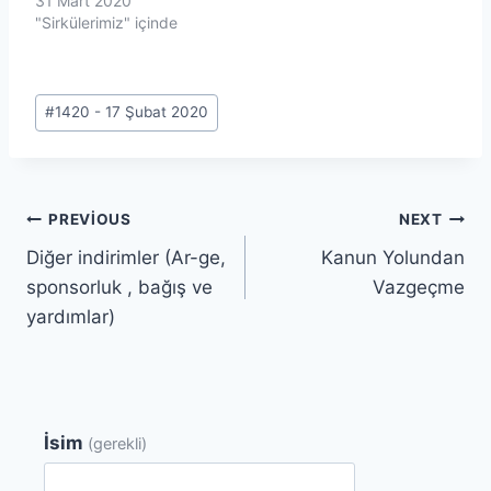
31 Mart 2020
"Sirkülerimiz" içinde
Post
#
1420 - 17 Şubat 2020
Tags:
Yazı
PREVIOUS
NEXT
Diğer indirimler (Ar-ge,
Kanun Yolundan
gezinmesi
sponsorluk , bağış ve
Vazgeçme
yardımlar)
İsim
(gerekli)