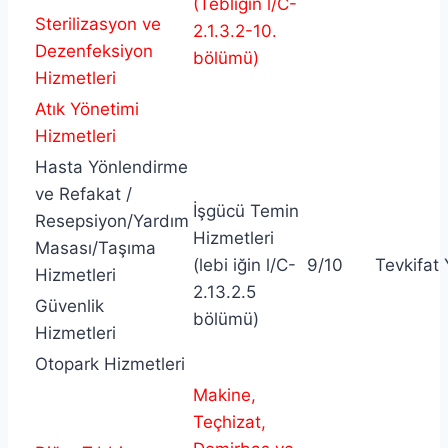
(Tebliğin l/C-
Sterilizasyon ve
2.1.3.2-10.
Dezenfeksiyon
bölümü)
Hizmetleri
Atık Yönetimi
Hizmetleri
Hasta Yönlendirme
ve Refakat /
İşgücü Temin
Resepsiyon/Yardım
Hizmetleri
Masası/Taşıma
(lebi iğin l/C-
9/10
Tevkifat
Hizmetleri
2.13.2.5
Güvenlik
bölümü)
Hizmetleri
Otopark Hizmetleri
Makine,
Teçhizat,