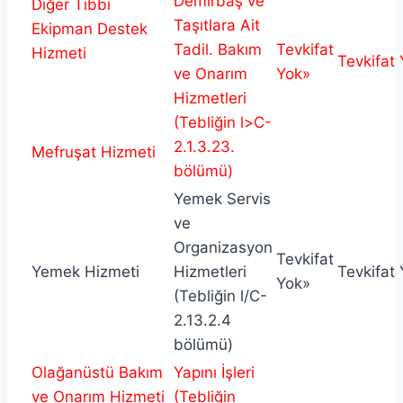
Demirbaş ve
Diğer Tıbbi
Taşıtlara Ait
Ekipman Destek
Tadil. Bakım
Tevkifat
Hizmeti
Tevkifat
ve Onarım
Yok»
Hizmetleri
(Tebliğin l>C-
2.1.3.23.
Mefruşat Hizmeti
bölümü)
Yemek Servis
ve
Organizasyon
Tevkifat
Yemek Hizmeti
Hizmetleri
Tevkifat
Yok»
(Tebliğin l/C-
2.13.2.4
bölümü)
Olağanüstü Bakım
Yapını İşleri
ve Onarım Hizmeti
(Tebliğin