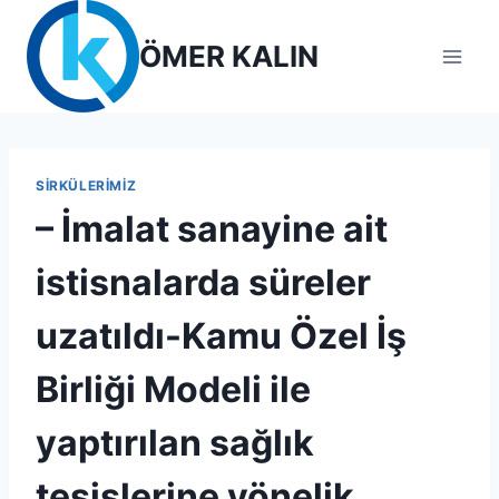
Skip
to
ÖMER KALIN
content
SIRKÜLERIMIZ
– İmalat sanayine ait
istisnalarda süreler
uzatıldı-Kamu Özel İş
Birliği Modeli ile
yaptırılan sağlık
tesislerine yönelik