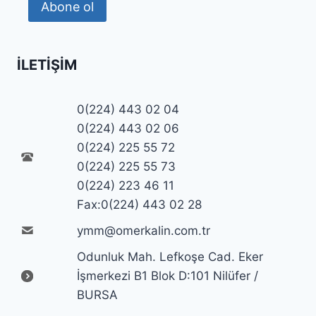
Abone ol
İLETIŞIM
0(224) 443 02 04
0(224) 443 02 06
0(224) 225 55 72
0(224) 225 55 73
0(224) 223 46 11
Fax:0(224) 443 02 28
ymm@omerkalin.com.tr
Odunluk Mah. Lefkoşe Cad. Eker
İşmerkezi B1 Blok D:101 Nilüfer /
BURSA