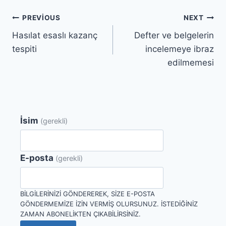
Yazı
PREVIOUS
NEXT
Hasılat esaslı kazanç
Defter ve belgelerin
gezinmesi
tespiti
incelemeye ibraz
edilmemesi
İsim
(gerekli)
E-posta
(gerekli)
BILGILERINIZI GÖNDEREREK, SIZE E-POSTA
GÖNDERMEMIZE IZIN VERMIŞ OLURSUNUZ. İSTEDIĞINIZ
ZAMAN ABONELIKTEN ÇIKABILIRSINIZ.