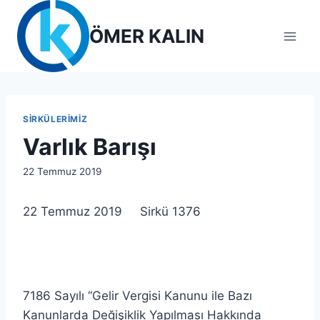
Skip
to
ÖMER KALIN
content
SIRKÜLERIMIZ
Varlık Barışı
By
22 Temmuz 2019
lcetincali
22 Temmuz 2019 Sirkü 1376
7186 Sayılı “Gelir Vergisi Kanunu ile Bazı
Kanunlarda Değişiklik Yapılması Hakkında