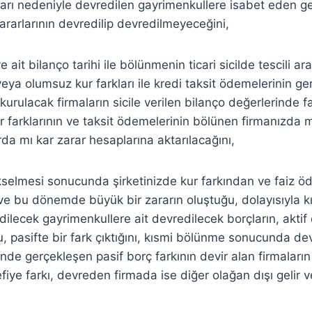
çları nedeniyle devredilen gayrimenkullere isabet eden g
ararlarının devredilip devredilmeyeceğini,
 ait bilanço tarihi ile bölünmenin ticari sicilde tescili 
eya olumsuz kur farkları ile kredi taksit ödemelerinin g
rulacak firmaların sicile verilen bilanço değerlerinde far
 farklarının ve taksit ödemelerinin bölünen firmanızda 
rda mı kar zarar hesaplarına aktarılacağını,
ükselmesi sonucunda şirketinizde kur farkından ve faiz 
 ve bu dönemde büyük bir zararın oluştuğu, dolayısıyla 
lecek gayrimenkullere ait devredilecek borçların, aktif
 pasifte bir fark çıktığını, kısmi bölünme sonucunda de
nde gerçekleşen pasif borç farkının devir alan firmaların 
iye farkı, devreden firmada ise diğer olağan dışı gelir v