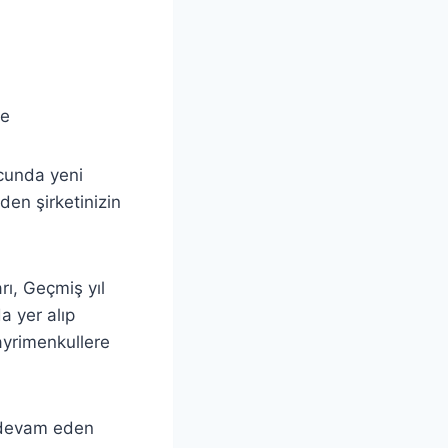
ve
ucunda yeni
den şirketinizin
ı, Geçmiş yıl
a yer alıp
yrimenkullere
n devam eden