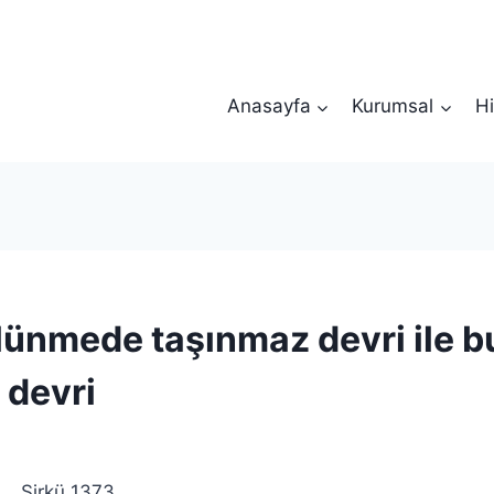
Anasayfa
Kurumsal
Hi
lünmede taşınmaz devri ile bu
 devri
 Sirkü 1373