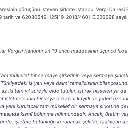
aresinin görüşünü isteyen şirkete İstanbul Vergi Dairesi
19 tarih ve 62030549-125[19-2018/460]-E.226698 sayıl
lar Vergisi Kanununun 19 uncu maddesinin üçüncü fıkras
am mükellef bir sermaye şirketinin veya sermaye şirketi 
ürkiye’deki iş yeri veya daimî temsilcisinin bilançosund
 az iki tam yıl süreyle elde tutulan iştirak hisseleri ya da
t işletmelerinin bir veya birkaçını kayıtlı değerleri üzer
a yeni kurulacak tam mükellef bir sermaye şirketine de
masında kısmî bölünme hükmündedir. Ancak, üretim ve
vrinde, işletme bütünlüğü korunacak şekilde faaliyetin de