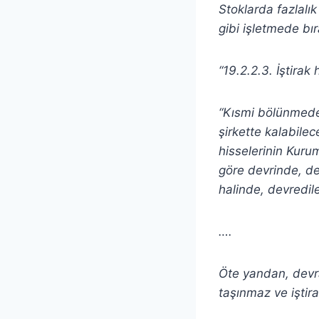
Stoklarda fazlal
gibi işletmede bı
“19.2.2.3. İştirak
“Kısmi bölünmede 
şirkette kalabilec
hisselerinin Kuru
göre devrinde, dev
halinde, devredile
….
Öte yandan, devra
taşınmaz ve iştirak