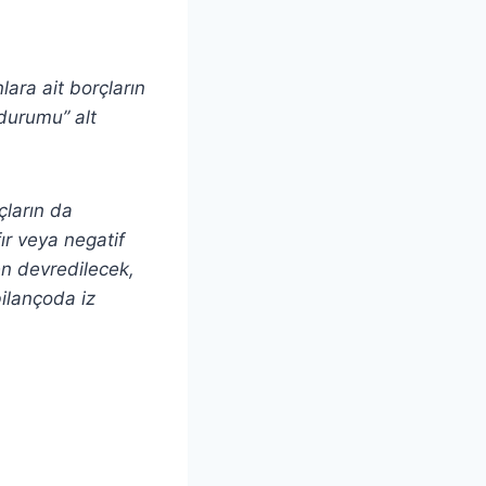
lara ait borçların
 durumu” alt
çların da
ır veya negatif
en devredilecek,
bilançoda iz