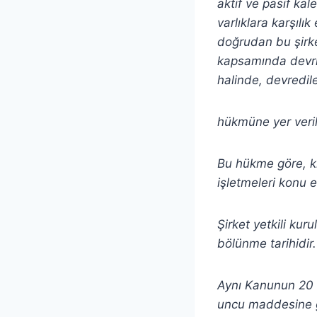
aktif ve pasif ka
varlıklara karşılı
doğrudan bu şirket
kapsamında devrin
halinde, devredile
hükmüne yer veril
Bu hükme göre, k
işletmeleri konu e
Şirket yetkili kuru
bölünme tarihidir.
Aynı Kanunun 20 
uncu maddesine g