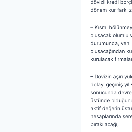
dövizli kredi bor
dönem kur farkı z
– Kısmi bölünmeye
oluşacak olumlu v
durumunda, yeni ku
oluşacağından kur
kurulacak firmala
– Dövizin aşırı y
dolayı geçmiş yıl
sonucunda devredi
üstünde olduğunu,
aktif değerin üstü
hesaplarında şeref
bırakılacağı,