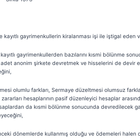
e kayıtlı gayrimenkullerin kiralanması işi ile iştigal eden 
ne kayıtlı gayrimenkullerden bazılarını kısmi bölünme son
i adet anonim şirkete devretmek ve hisselerini de devir e
ğini,
esi olumlu farkları, Sermaye düzeltmesi olumsuz farklar
l zararları hesaplarının pasif düzenleyici hesaplar arasınd
esaplardan da kısmi bölünme sonucunda devredilecek ga
eyeceğini,
önceki dönemlerde kullanmış olduğu ve ödemeleri hale