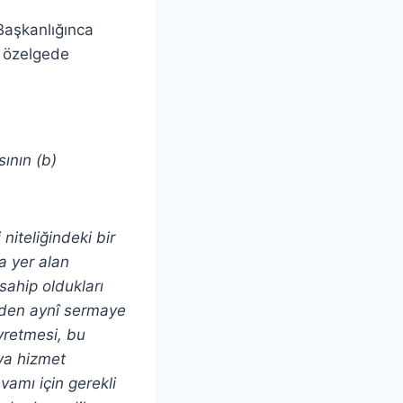
 Başkanlığınca
ı özelgede
ının (b)
niteliğindeki bir
a yer alan
 sahip oldukları
inden aynî sermaye
vretmesi, bu
ya hizmet
vamı için gerekli