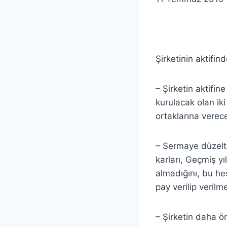
Şirketinin aktifind
– Şirketin aktifi
kurulacak olan ik
ortaklarına verece
– Sermaye düzeltm
karları, Geçmiş yı
almadığını, bu h
pay verilip verilm
– Şirketin daha 