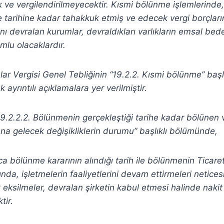
ve vergilendirilmeyecektir. Kısmi bölünme işlemlerinde
tarihine kadar tahakkuk etmiş ve edecek vergi borçlar
nı devralan kurumlar, devraldıkları varlıkların emsal bedeli
mlu olacaklardır.
mlar Vergisi Genel Tebliğinin “19.2.2. Kısmi bölünme” baş
ak ayrıntılı açıklamalara yer verilmiştir.
19.2.2.2. Bölünmenin gerçekleştiği tarihe kadar bölünen v
a gelecek değişikliklerin durumu” başlıklı bölümünde,
ca bölünme kararının alındığı tarih ile bölünmenin Ticaret 
sında, işletmelerin faaliyetlerini devam ettirmeleri netice
ksilmeler, devralan şirketin kabul etmesi halinde nakit 
tir.