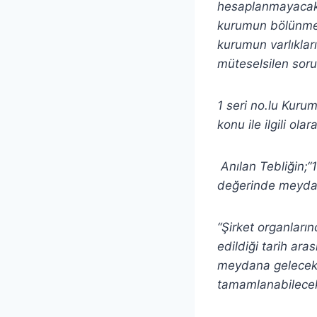
hesaplanmayacak 
kurumun bölünme 
kurumun varlıkları
müteselsilen soru
1 seri no.lu Kuru
konu ile ilgili olar
Anılan Tebliğin;“
değerinde meydan
“Şirket organların
edildiği tarih ara
meydana gelecek e
tamamlanabilecek