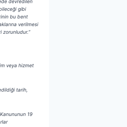
ede devredilen
bileceği gibi
rinin bu bent
klarına verilmesi
i zorunludur.”
etim veya hizmet
dildiği tarih,
i Kanununun 19
rlar