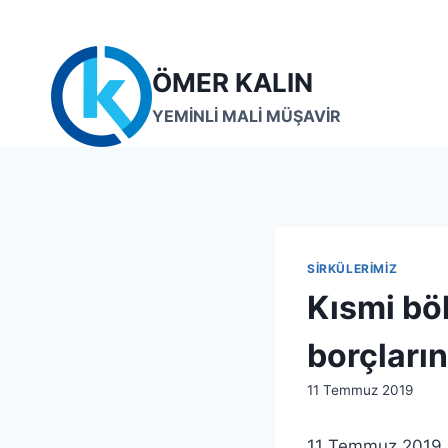
Skip
to
content
ÖMER KALIN
YEMİNLİ MALİ MÜŞAVİR
SIRKÜLERIMIZ
Kısmi bö
borçların
By
11 Temmuz 2019
lcetincali
11 Temmuz 2019