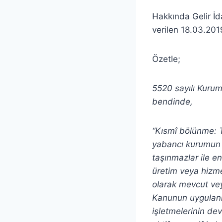
Hakkında Gelir İd
verilen 18.03.20
Özetle;
5520 sayılı Kurum
bendinde,
“Kısmî bölünme: T
yabancı kurumun T
taşınmazlar ile en
üretim veya hizme
olarak mevcut vey
Kanunun uygulan
işletmelerinin de