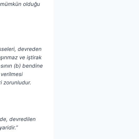
si mümkün olduğu
isseleri, devreden
aşınmaz ve iştirak
sının (b) bendine
 verilmesi
ri zorunludur.
nde, devredilen
aridir.”