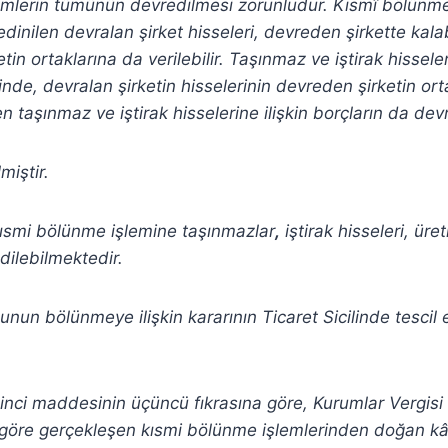
lemlerin tümünün devredilmesi zorunludur. Kısmî bölünm
k edinilen devralan şirket hisseleri, devreden şirkette kala
in ortaklarına da verilebilir. Taşınmaz ve iştirak hissele
de, devralan şirketin hisselerinin devreden şirketin orta
n taşınmaz ve iştirak hisselerine ilişkin borçların da devr
miştir.
ısmi bölünme işlemine taşınmazlar
,
iştirak hisseleri, ür
dilebilmektedir.
lunun bölünmeye ilişkin kararının Ticaret Sicilinde tescil e
inci maddesinin üçüncü fıkrasına göre, Kurumlar Vergis
öre gerçekleşen kısmi bölünme işlemlerinden doğan kâ