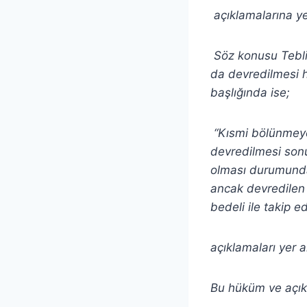
açıklamalarına yer
Söz konusu Tebliği
da devredilmesi h
başlığında ise;
“Kısmi bölünmeye 
devredilmesi sonuc
olması durumunda,
ancak devredilen i
bedeli ile takip e
açıklamaları yer a
Bu hüküm ve açık