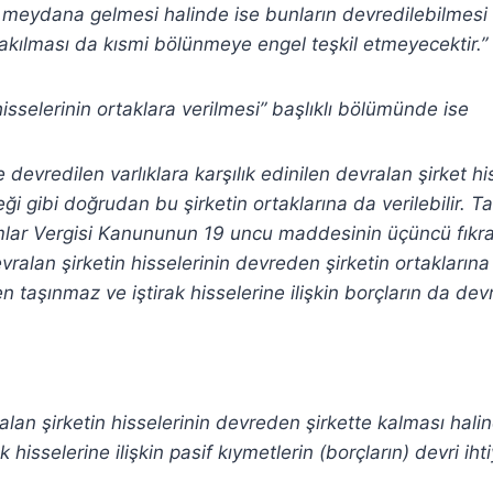
ık meydana gelmesi halinde ise bunların devredilebilme
rakılması da kısmi bölünmeye engel teşkil etmeyecektir.”
 hisselerinin ortaklara verilmesi” başlıklı bölümünde ise
devredilen varlıklara karşılık edinilen devralan şirket h
eği gibi doğrudan bu şirketin ortaklarına da verilebilir. T
mlar Vergisi Kanununun 19 uncu maddesinin üçüncü fıkra
ralan şirketin hisselerinin devreden şirketin ortaklarına
n taşınmaz ve iştirak hisselerine ilişkin borçların da dev
lan şirketin hisselerinin devreden şirkette kalması hali
 hisselerine ilişkin pasif kıymetlerin (borçların) devri ihtiy