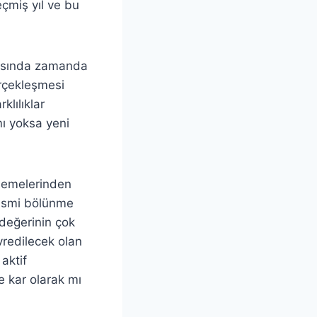
eçmiş yıl ve bu
arasında zamanda
erçekleşmesi
klılıklar
mı yoksa yeni
ödemelerinden
kısmi bölünme
 değerinin çok
vredilecek olan
aktif
e kar olarak mı