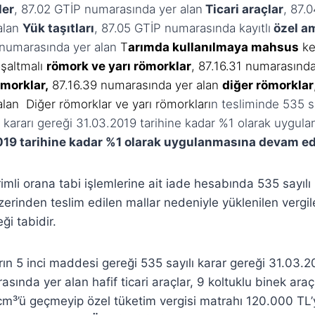
ler
, 87.02 GTİP numarasında yer alan
Ticari araçlar
, 87.
alan
Yük taşıtları
, 87.05 GTİP numarasında kayıtlı
özel am
 numarasında yer alan
T
arımda kullanılmaya mahsus
ke
şaltmalı
römork ve yarı römorklar
, 87.16.31 numarasınd
ömorklar
,
87.16.39 numarasında yer alan
diğer römorklar
alan
Diğer römorklar ve yarı römorklar
ı
n tesliminde 535 sa
kararı gereği 31.03.2019 tarihine kadar %1 olarak uygul
019 tarihine kadar %1 olarak uygulanmasına devam ed
rimli orana tabi işlemlerine ait iade hesabında 535 sayılı
 üzerinden teslim edilen mallar nedeniyle yüklenilen vergi
i tabidir.
arın 5 inci maddesi gereği 535 sayılı karar gereği 31.03.2
ında yer alan hafif ticari araçlar, 9 koltuklu binek araçl
cm³’ü geçmeyip özel tüketim vergisi matrahı 120.000 T