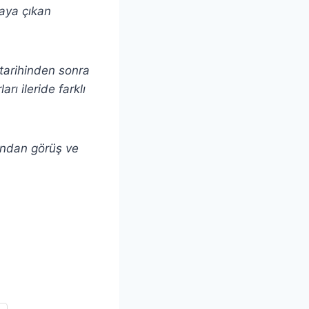
taya çıkan
ı tarihinden sonra
rı ileride farklı
andan görüş ve