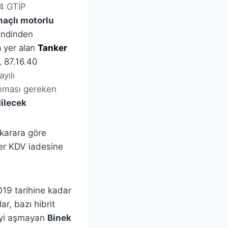
04 GTİP
açlı motorlu
ndinden
a yer alan
Tanker
, 87.16.40
yılı
anması gereken
ilecek
 karara göre
ler KDV iadesine
019 tarihine kadar
ar, bazı hibrit
L’yi aşmayan
Binek