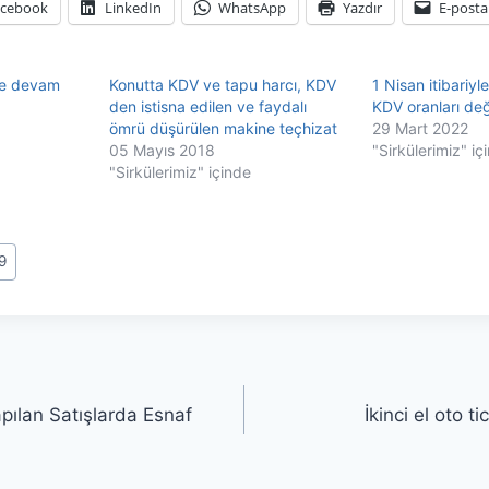
acebook
LinkedIn
WhatsApp
Yazdır
E-posta
ne devam
Konutta KDV ve tapu harcı, KDV
1 Nisan itibariyl
den istisna edilen ve faydalı
KDV oranları değ
ömrü düşürülen makine teçhizat
29 Mart 2022
05 Mayıs 2018
"Sirkülerimiz" iç
"Sirkülerimiz" içinde
9
pılan Satışlarda Esnaf
İkinci el oto t