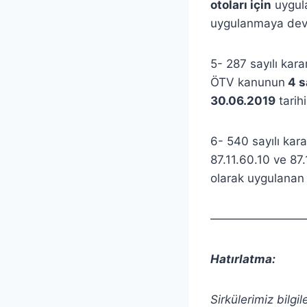
otoları için
uygul
uygulanmaya de
5- 287 sayılı kara
ÖTV kanunun
4 sa
30.06.2019
tarih
6- 540 sayılı kar
87.11.60.10 ve 87
olarak uygulana
————————
Hatırlatma:
Sirkülerimiz bilgi