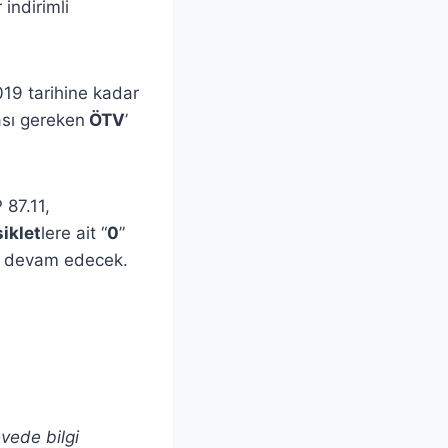
 indirimli
019 tarihine kadar
sı gereken
ÖTV
’
 87.11,
iklet
lere ait “
0
”
a devam edecek.
evede bilgi