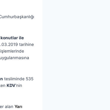
 Cumhurbaşkanlığı
i
konutlar ile
.03.2019 tarihine
 işlemlerinde
 uygulanmasına
ın
tesliminde 535
eken
KDV
’nin
yer alan
Yarı