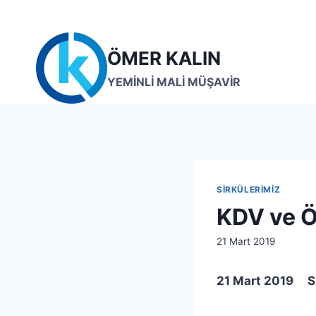
Skip
to
content
ÖMER KALIN
YEMİNLİ MALİ MÜŞAVİR
SIRKÜLERIMIZ
KDV ve Ö
By
21 Mart 2019
lcetincali
21 Mart 2019 S