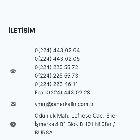
İLETIŞIM
0(224) 443 02 04
0(224) 443 02 06
0(224) 225 55 72
0(224) 225 55 73
0(224) 223 46 11
Fax:0(224) 443 02 28
ymm@omerkalin.com.tr
Odunluk Mah. Lefkoşe Cad. Eker
İşmerkezi B1 Blok D:101 Nilüfer /
BURSA