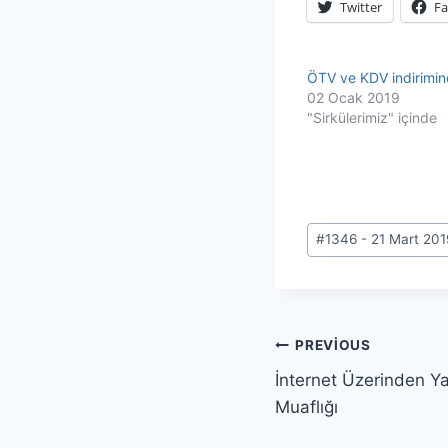
Twitter
F
ÖTV ve KDV indirimi
02 Ocak 2019
"Sirkülerimiz" içinde
Post
#
1346 - 21 Mart 201
Tags:
Yazı
PREVIOUS
İnternet Üzerinden Ya
gezinmesi
Muaflığı