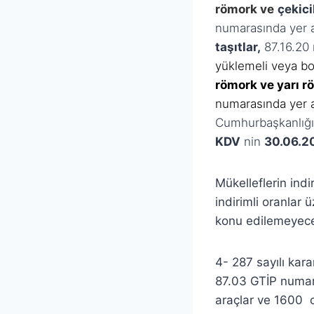
römork ve
çekici
numarasında yer 
taşıtlar,
87.16.20
yüklemeli veya bo
römork ve yarı r
numarasında yer 
Cumhurbaşkanlığı 
KDV
nin
30.06.2
Mükelleflerin indi
indirimli oranlar
konu edilemeyeceğ
4- 287 sayılı kar
87.03 GTİP numaras
araçlar ve 1600 