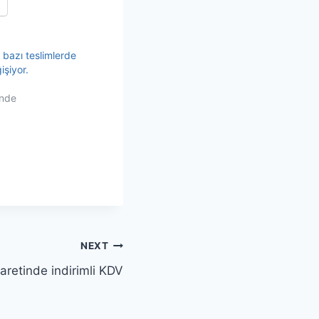
e bazı teslimlerde
işiyor.
inde
NEXT
icaretinde indirimli KDV