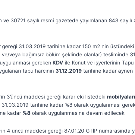
h ve 30721 sayılı resmi gazetede yayımlanan 843 sayılı
ar gereği 31.03.2019 tarihine kadar 150 m2 nin üstündek
 ve/veya bağımsız bölüm şeklinde olanlar) tesliminde 31
 uygulanması gereken
KDV
ile Konut ve işyerlerinin Tapu
uygulanan tapu harcının
31.12.2019
tarihine kadar aynen
arın 3’üncü maddesi gereği karar eki listedeki
mobilyalar
ği 31.03.2019 tarihine kadar %8 olarak uygulanması ger
ine kadar
%8
olarak uygulanmasına devam edilecek
rarın 4 üncü maddesi gereği 87.01.20 GTİP numarasında 