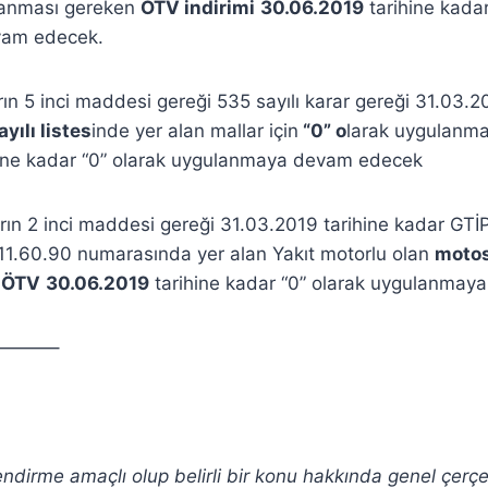
anması gereken
ÖTV indirimi
30.06.2019
tarihine kadar
vam edecek.
rın 5 inci maddesi gereği 535 sayılı karar gereği 31.03.2
yılı listes
inde yer alan mallar için
“0” o
larak uygulanma
ine kadar “0” olarak uygulanmaya devam edecek
arın 2 inci maddesi gereği 31.03.2019 tarihine kadar GTİP
.11.60.90 numarasında yer alan Yakıt motorlu olan
motos
n
ÖTV
30.06.2019
tarihine kadar “0” olarak uygulanmay
———–
lendirme amaçlı olup belirli bir konu hakkında genel çerç