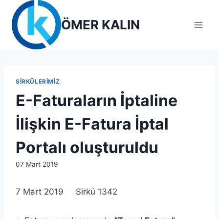
Skip
to
ÖMER KALIN
content
SIRKÜLERIMIZ
E-Faturaların İptaline
İlişkin E-Fatura İptal
Portalı oluşturuldu
By
07 Mart 2019
lcetincali
7 Mart 2019 Sirkü 1342