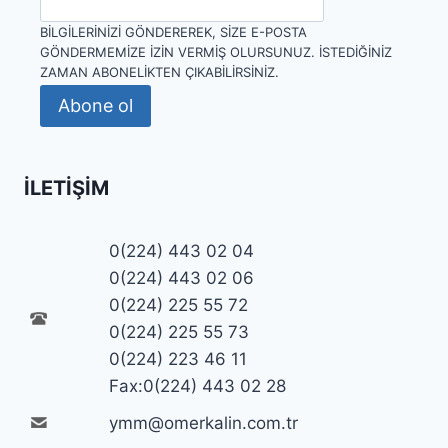
BILGILERINIZI GÖNDEREREK, SIZE E-POSTA
GÖNDERMEMIZE IZIN VERMIŞ OLURSUNUZ. İSTEDIĞINIZ
ZAMAN ABONELIKTEN ÇIKABILIRSINIZ.
Abone ol
İLETIŞIM
0(224) 443 02 04
0(224) 443 02 06
0(224) 225 55 72
0(224) 225 55 73
0(224) 223 46 11
Fax:0(224) 443 02 28
ymm@omerkalin.com.tr