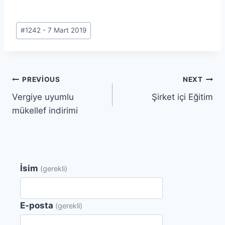
Post
#
1242 - 7 Mart 2019
Tags:
Yazı
PREVIOUS
NEXT
Vergiye uyumlu
Şirket içi Eğitim
gezinmesi
mükellef indirimi
İsim
(gerekli)
E-posta
(gerekli)