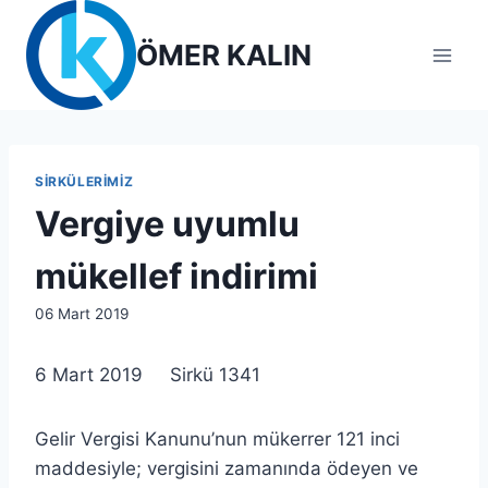
Skip
to
ÖMER KALIN
content
SIRKÜLERIMIZ
Vergiye uyumlu
mükellef indirimi
By
06 Mart 2019
lcetincali
6 Mart 2019 Sirkü 1341
Gelir Vergisi Kanunu’nun mükerrer 121 inci
maddesiyle; vergisini zamanında ödeyen ve