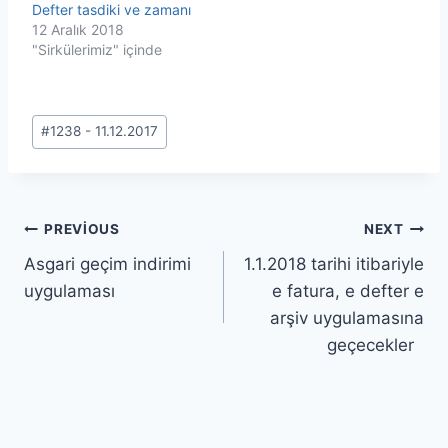
Defter tasdiki ve zamanı
12 Aralık 2018
"Sirkülerimiz" içinde
Post
#
1238 - 11.12.2017
Tags:
Yazı
PREVIOUS
NEXT
Asgari geçim indirimi
1.1.2018 tarihi itibariyle
gezinmesi
uygulaması
e fatura, e defter e
arşiv uygulamasına
geçecekler