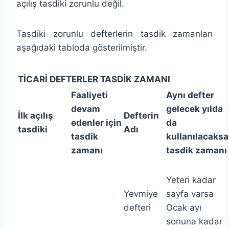
açılış tasdiki zorunlu değil.
Tasdiki zorunlu defterlerin tasdik zamanları
aşağıdaki tabloda gösterilmiştir.
TİCARİ DEFTERLER TASDİK ZAMANI
Faaliyeti
Aynı defter
devam
gelecek yılda
İlk açılış
Defterin
edenler için
da
tasdiki
Adı
tasdik
kullanılacaksa
zamanı
tasdik zamanı
Yeteri kadar
Yevmiye
sayfa varsa
defteri
Ocak ayı
sonuna kadar