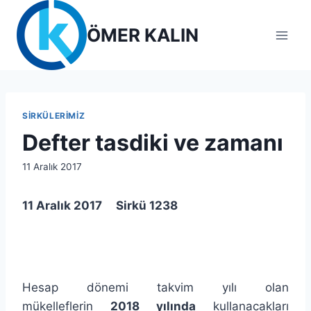
Skip
to
ÖMER KALIN
content
SIRKÜLERIMIZ
Defter tasdiki ve zamanı
By
11 Aralık 2017
lcetincali
11 Aralık 2017
Sirkü 1238
Hesap dönemi takvim yılı olan
mükelleflerin
2018 yılında
kullanacakları