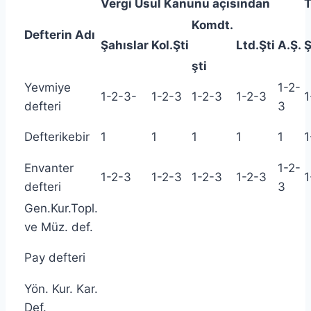
Vergi Usul Kanunu açısından
T
Komdt.
Defterin Adı
Şahıslar
Kol.Şti
Ltd.Şti
A.Ş.
Ş
şti
Yevmiye
1-2-
1-2-3-
1-2-3
1-2-3
1-2-3
1
defteri
3
Defterikebir
1
1
1
1
1
1
Envanter
1-2-
1-2-3
1-2-3
1-2-3
1-2-3
1
defteri
3
Gen.Kur.Topl.
ve Müz. def.
Pay defteri
Yön. Kur. Kar.
Def.