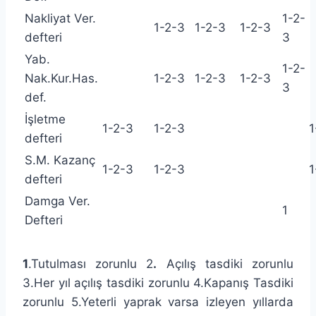
Nakliyat Ver.
1-2-
1-2-3
1-2-3
1-2-3
defteri
3
Yab.
1-2-
Nak.Kur.Has.
1-2-3
1-2-3
1-2-3
3
def.
İşletme
1-2-3
1-2-3
1
defteri
S.M. Kazanç
1-2-3
1-2-3
1
defteri
Damga Ver.
1
Defteri
1
.Tutulması zorunlu 2
.
Açılış tasdiki zorunlu
3.Her yıl açılış tasdiki zorunlu 4.Kapanış Tasdiki
zorunlu 5.Yeterli yaprak varsa izleyen yıllarda