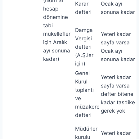
(Normal
Karar
Ocak ayı
hesap
defteri
sonuna kadar
dönemine
tabi
Damga
mükellefler
Yeteri kadar
Vergisi
için Aralık
sayfa varsa
defteri
ayı sonuna
Ocak ayı
(A.Ş.ler
kadar)
sonuna kadar
için)
Genel
Yeteri kadar
Kurul
sayfa varsa
toplantı
defter bitene
ve
kadar tasdike
müzakere
gerek yok
defteri
Müdürler
Yeteri kadar
kurulu