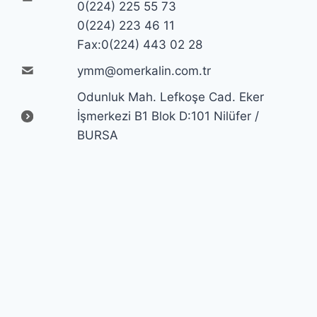
0(224) 225 55 73
0(224) 223 46 11
Fax:0(224) 443 02 28
ymm@omerkalin.com.tr
Odunluk Mah. Lefkoşe Cad. Eker
İşmerkezi B1 Blok D:101 Nilüfer /
BURSA