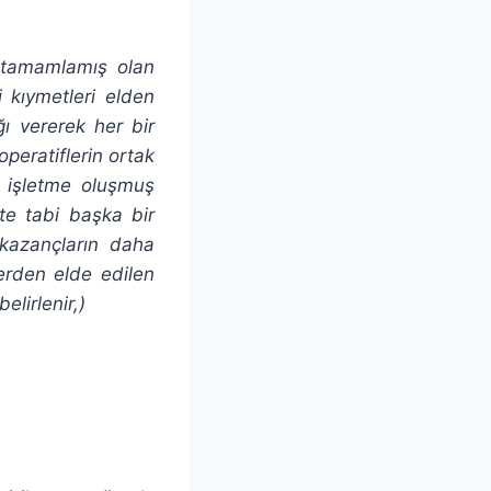
ü tamamlamış olan
 kıymetleri elden
ığı vererek her bir
operatiflerin ortak
di işletme oluşmuş
ete tabi başka bir
kazançların daha
lerden elde edilen
elirlenir,)