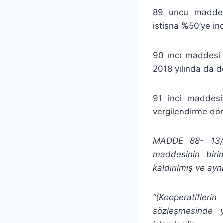
89 uncu maddesi
istisna
%
50’ye ind
90 ıncı maddesi i
2018 yılında da 
91 inci maddesi
vergilendirme dön
MADDE 88- 13/6
maddesinin biri
kaldırılmış ve ay
“(Kooperatifleri
sözleşmesinde y