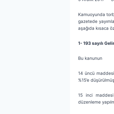
Kamuoyunda torba
gazetede yayımlan
aşağıda kısaca öz
1- 193 sayılı Gel
Bu kanunun
14 üncü maddesi 
%15’e düşürülmüş
15 inci maddesi
düzenleme yapılmı