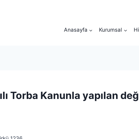
Anasayfa
Kurumsal
Hi
lı Torba Kanunla yapılan deği
irkü 1236