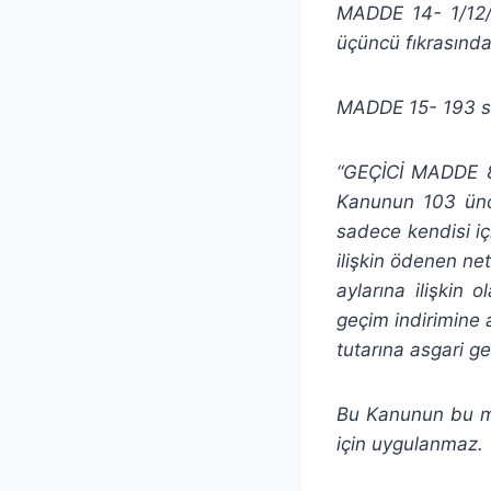
MADDE 14- 1/12/1
üçüncü fıkrasında 
MADDE 15- 193 sa
“GEÇİCİ MADDE 87-
Kanunun 103 ünc
sadece kendisi iç
ilişkin ödenen net
aylarına ilişkin 
geçim indirimine a
tutarına asgari ge
Bu Kanunun bu mad
için uygulanmaz.