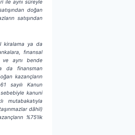
ri ile aynı süreyle
 satışından doğan
azların satışından
al kiralama ya da
nkalara, fınansal
iş ve aynı bende
ya da finansman
doğan kazançların
361 sayılı Kanun
 sebebiyle kanuni
klı mutabakatıyla
taşınmazlar dâhil)
zançların %75’lik