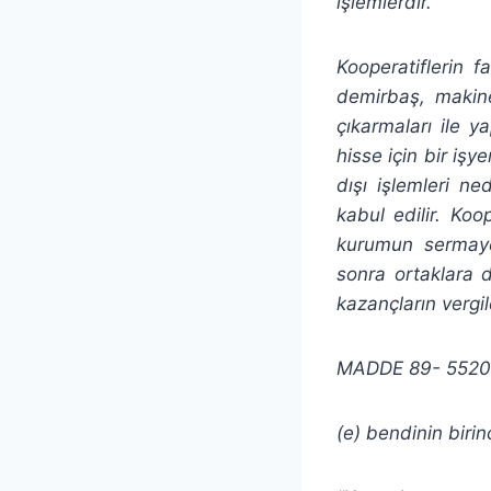
işlemlerdir.
Kooperatiflerin 
demirbaş, makine
çıkarmaları ile ya
hisse için bir işy
dışı işlemleri ne
kabul edilir. Koo
kurumun sermaye
sonra ortaklara d
kazançların vergil
MADDE 89- 5520 sa
(e) bendinin birin