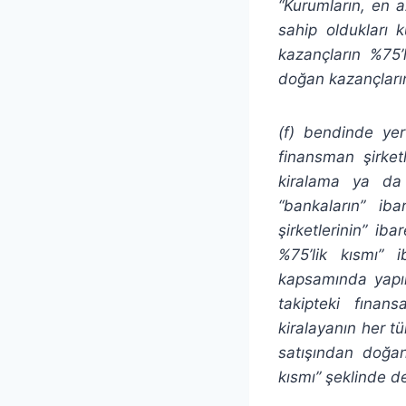
“Kurumların, en az
sahip oldukları 
kazançların %75’l
doğan kazançların
(f) bendinde yer
finansman şirket
kiralama ya da 
“bankaların” i
şirketlerinin” i
%75’lik kısmı” 
kapsamında yapıl
takipteki fınans
kiralayanın her t
satışından doğan
kısmı” şeklinde değ