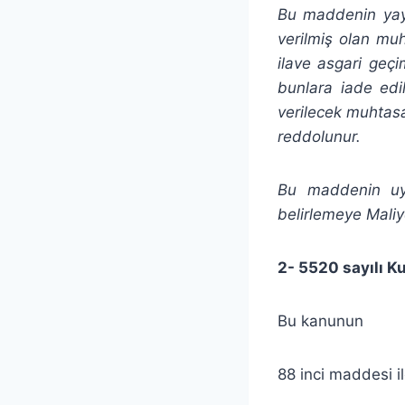
Bu maddenin yayım
verilmiş olan mu
ilave asgari geç
bunlara iade edi
verilecek muhtas
reddolunur.
Bu maddenin uyg
belirlemeye Maliye
2- 5520 sayılı K
Bu kanunun
88 inci maddesi il