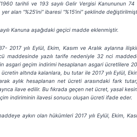
960 tarihli ve 193 sayılı Gelir Vergisi Kanununun 7
yer alan “%25’ini” ibaresi “%15’ini” şeklinde değiştirilmişt
yılı Kanuna aşağıdaki geçici madde eklenmiştir.
 2017 yılı Eylül, Ekim, Kasım ve Aralık aylarına ilişki
ü maddesinde yazılı tarife nedeniyle 32 nci maddede
in asgari geçim indirimi hesaplanan asgari ücretlilere 2
 ücretin altında kalanlara, bu tutar ile 2017 yılı Eylül, Ek
olarak aylık hesaplanan net ücreti arasındaki fark tutar,
yrıca ilave edilir. Bu fıkrada geçen net ücret, yasal kesin
çim indiriminin ilavesi sonucu oluşan ücreti ifade eder.
deye aykırı olan hükümleri 2017 yılı Eylül, Ekim, Kası