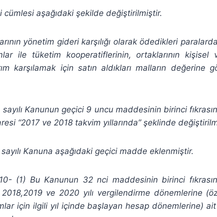
ci cümlesi aşağıdaki şekilde değiştirilmiştir.
larının yönetim gideri karşılığı olarak ödedikleri parala
lar ile tüketim kooperatiflerinin, ortaklarının kişisel
rım karşılamak için satın aldıkları malların değerine g
ayılı Kanunun geçici 9 uncu maddesinin birinci fıkrasın
aresi “2017 ve 2018 takvim yıllarında” şeklinde değiştirilmi
ayılı Kanuna aşağıdaki geçici madde eklenmiştir.
0- (1) Bu Kanunun 32 nci maddesinin birinci fıkrası
n 2018,2019 ve 2020 yılı vergilendirme dönemlerine (
mlar için ilgili yıl içinde başlayan hesap dönemlerine) ai