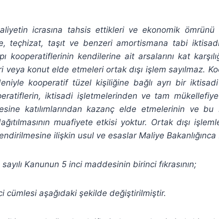
faaliyetin icrasına tahsis ettikleri ve ekonomik ömrün
, teçhizat, taşıt ve benzeri amortismana tabi iktisadi
pı kooperatiflerinin kendilerine ait arsalarını kat karşıl
eri veya konut elde etmeleri ortak dışı işlem sayılmaz. Ko
deniyle kooperatif tüzel kişiliğine bağlı ayrı bir iktisa
peratiflerin, iktisadi işletmelerinden ve tam mükellefiy
sine katılımlarından kazanç elde etmelerinin ve bu 
ağıtılmasının muafiyete etkisi yoktur. Ortak dışı işlem
endirilmesine ilişkin usul ve esaslar Maliye Bakanlığınca b
yılı Kanunun 5 inci maddesinin birinci fıkrasının;
ci cümlesi aşağıdaki şekilde değiştirilmiştir.