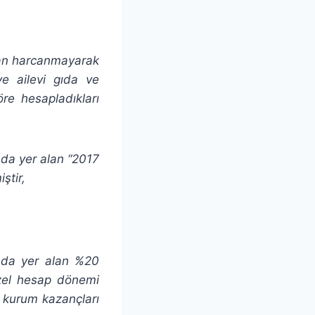
rdan harcanmayarak
 ve ailevi gıda ve
öre hesapladıkları
da yer alan “2017
ştir,
nda yer alan %20
özel hesap dönemi
t kurum kazançları