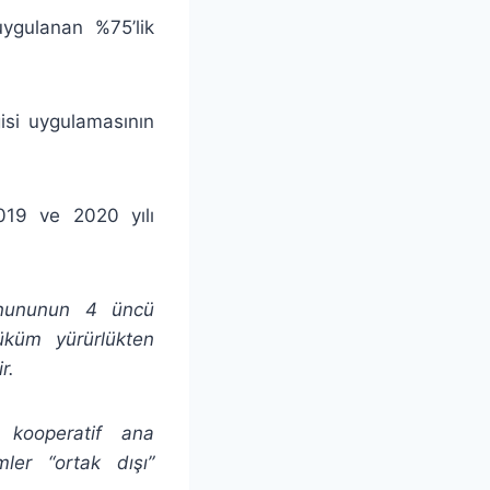
ygulanan %75’lik
gisi uygulamasının
019 ve 2020 yılı
anununun 4 üncü
üküm yürürlükten
r.
le kooperatif ana
ler “ortak dışı”