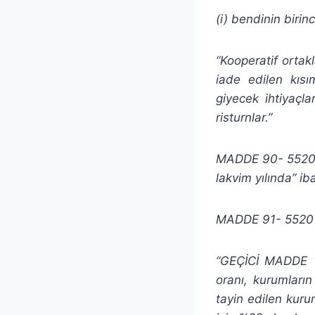
(i) bendinin birin
“Kooperatif ortak
iade edilen kısım
giyecek ihtiyaçla
risturnlar.”
MADDE 90- 5520 s
lakvim yılında” ib
MADDE 91- 5520 s
“GEÇİCİ MADDE 1
oranı, kurumları
tayin edilen kuru