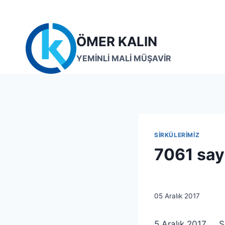
Skip
to
content
ÖMER KALIN
YEMİNLİ MALİ MÜŞAVİR
SIRKÜLERIMIZ
7061 sayı
By
05 Aralık 2017
lcetincali
5 Aralık 2017 S