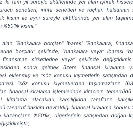
 iki tam yıl süreyle aktiflerinde yer alan iştirak hissele
kurucu senetleri, intifa senetleri ve rüçhan haklarının
ik kısmı ile aynı süreyle aktiflerinde yer alan taşınm
 %50’lik kısmı.”
 alan “Bankalara borçlan” ibaresi “Bankalara, fınans
lerine borçları” şeklinde, “bankalara veya” ibaresi “ba
finansman şirketlerine veya” şeklinde değiştirilm
baresinden sonra gelmek üzere fınansal kiralama 
baresi eklenmiş ve “söz konusu kıymetlerin satışından 
ibaresi “söz konusu kıymetlerden taşınmazların (6
an fınansal kiralama işlemlerinde kiracının temerrüdü
al kiralama alacakları karşılığında tarafların karşılı
ürlü tasarruf hakkım devraldığı fınansal kiralama konusu 
 kazançların %50’lik, diğerlerinin satışından doğan ka
iştirilmiştir,