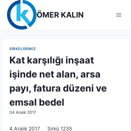
Skip
to
ÖMER KALIN
content
SIRKÜLERIMIZ
Kat karşılığı inşaat
işinde net alan, arsa
payı, fatura düzeni ve
emsal bedel
By
04 Aralık 2017
lcetincali
4 Aralık 2017 Sirkü 1235