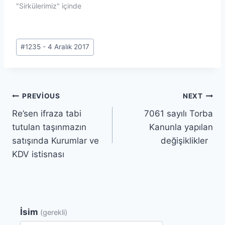
"Sirkülerimiz" içinde
Post
#
1235 - 4 Aralık 2017
Tags:
Yazı
PREVIOUS
NEXT
Re’sen ifraza tabi
7061 sayılı Torba
gezinmesi
tutulan taşınmazın
Kanunla yapılan
satışında Kurumlar ve
değişiklikler
KDV istisnası
İsim
(gerekli)