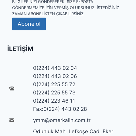
BILGILERINIZI GÖNDEREREK, SIZE E-POSTA
GÖNDERMEMIZE IZIN VERMIŞ OLURSUNUZ. İSTEDIĞINIZ
ZAMAN ABONELIKTEN ÇIKABILIRSINIZ.
Abone ol
İLETIŞIM
0(224) 443 02 04
0(224) 443 02 06
0(224) 225 55 72
0(224) 225 55 73
0(224) 223 46 11
Fax:0(224) 443 02 28
ymm@omerkalin.com.tr
Odunluk Mah. Lefkoşe Cad. Eker