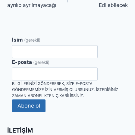
gezinmesi
ayrılıp ayrılmayacağı
Edilebilecek
İsim
(gerekli)
E-posta
(gerekli)
BILGILERINIZI GÖNDEREREK, SIZE E-POSTA
GÖNDERMEMIZE IZIN VERMIŞ OLURSUNUZ. İSTEDIĞINIZ
ZAMAN ABONELIKTEN ÇIKABILIRSINIZ.
Abone ol
İLETIŞIM