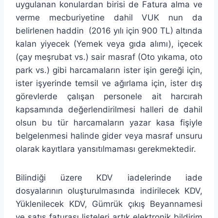
uygulanan konulardan birisi de Fatura alma ve
verme mecburiyetine dahil VUK nun da
belirlenen haddin (2016 yılı için 900 TL) altında
kalan yiyecek (Yemek veya gıda alımı), içecek
(çay meşrubat vs.) sair masraf (Oto yıkama, oto
park vs.) gibi harcamaların ister işin gereği için,
ister işyerinde temsil ve ağırlama için, ister dış
görevlerde çalışan personele ait harcırah
kapsamında değerlendirilmesi halleri de dahil
olsun bu tür harcamaların yazar kasa fişiyle
belgelenmesi halinde gider veya masraf unsuru
olarak kayıtlara yansıtılmaması gerekmektedir.
Bilindiği üzere KDV iadelerinde iade
dosyalarının oluşturulmasında indirilecek KDV,
Yüklenilecek KDV, Gümrük çıkış Beyannamesi
ve satış faturası listeleri artık elektronik bildirim