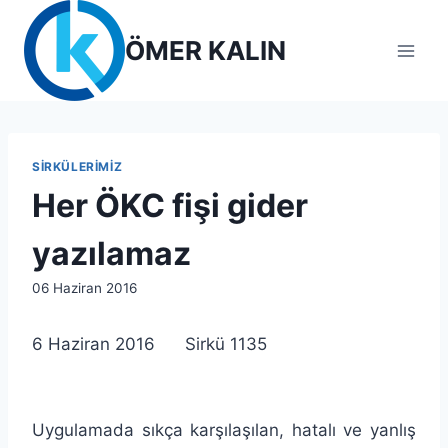
Skip
to
ÖMER KALIN
content
SIRKÜLERIMIZ
Her ÖKC fişi gider
yazılamaz
By
06 Haziran 2016
lcetincali
6 Haziran 2016 Sirkü 1135
Uygulamada sıkça karşılaşılan, hatalı ve yanlış