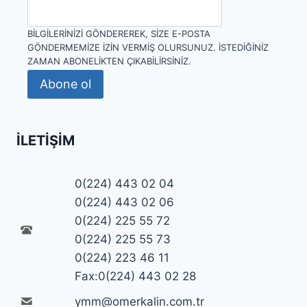
BILGILERINIZI GÖNDEREREK, SIZE E-POSTA
GÖNDERMEMIZE IZIN VERMIŞ OLURSUNUZ. İSTEDIĞINIZ
ZAMAN ABONELIKTEN ÇIKABILIRSINIZ.
Abone ol
İLETIŞIM
0(224) 443 02 04
0(224) 443 02 06
0(224) 225 55 72
0(224) 225 55 73
0(224) 223 46 11
Fax:0(224) 443 02 28
ymm@omerkalin.com.tr