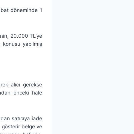
Şubat döneminde 1
inin, 20.000 TL’ye
m konusu yapılmış
rek alıcı gerekse
madan önceki hale
ından satıcıya iade
ni gösterir belge ve