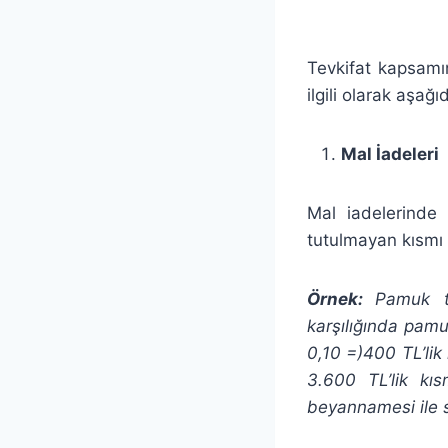
Tevkifat kapsamın
ilgili olarak aşağ
Mal İadeleri
Mal iadelerinde 
tutulmayan kısmı ü
Örnek:
Pamuk to
karşılığında pam
0,10 =)400 TL’lik
3.600 TL’lik kı
beyannamesi ile s