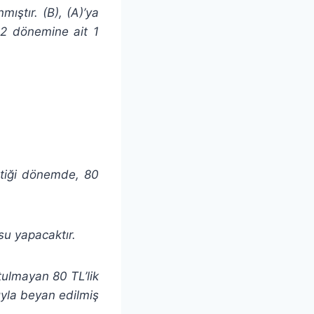
mıştır. (B), (A)’ya
12 dönemine ait 1
ştiği dönemde, 80
su yapacaktır.
tulmayan 80 TL’lik
tıyla beyan edilmiş
.