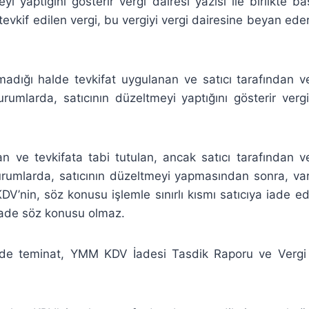
eyi yaptığını gösterir vergi dairesi yazısı ile birlikte b
 tevkif edilen vergi, bu vergiyi vergi dairesine beyan ede
lmadığı halde tevkifat uygulanan ve satıcı tarafından v
rumlarda, satıcının düzeltmeyi yaptığını gösterir vergi
an ve tevkifata tabi tutulan, ancak satıcı tarafından 
urumlarda, satıcının düzeltmeyi yapmasından sonra, va
V’nin, söz konusu işlemle sınırlı kısmı satıcıya iade edil
iade söz konusu olmaz.
erde teminat, YMM KDV İadesi Tasdik Raporu ve Vergi