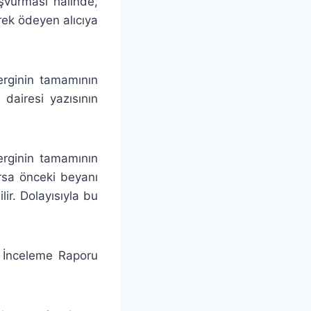
aşvurması halinde,
rek ödeyen alıcıya
erginin tamamının
 dairesi yazısının
verginin tamamının
rsa önceki beyanı
ir. Dolayısıyla bu
 İnceleme Raporu