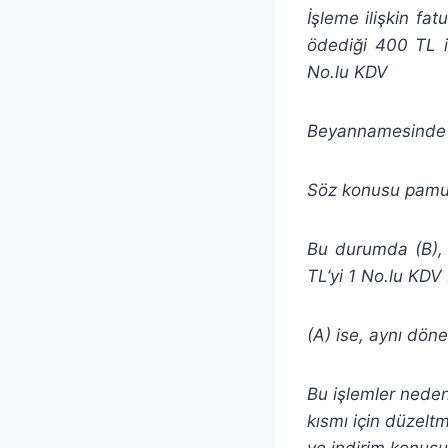
İşleme ilişkin fat
ödediği 400 TL i
No.lu KDV
Beyannamesinde i
Söz konusu pamuğu
Bu durumda (B), 
TL’yi 1 No.lu KDV
(A) ise, aynı dö
Bu işlemler neden
kısmı için düzeltm
ve indirim konusu