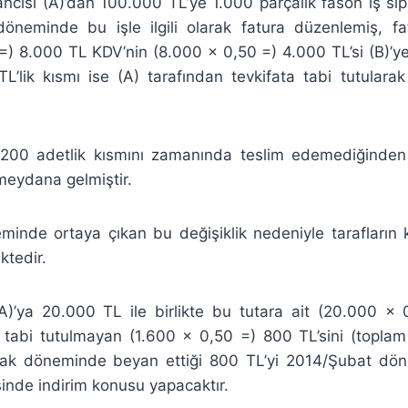
ncısı (A)’dan 100.000 TL’ye 1.000 parçalık fason iş sipa
öneminde bu işle ilgili olarak fatura düzenlemiş, fa
=) 8.000 TL KDV’nin (8.000 x 0,50 =) 4.000 TL’si (B)’y
’lik kısmı ise (A) tarafından tevkifata tabi tutularak
n 200 adetlik kısmını zamanında teslim edemediğind
 meydana gelmiştir.
inde ortaya çıkan bu değişiklik nedeniyle tarafların ka
tedir.
A)’ya 20.000 TL ile birlikte bu tutara ait (20.000 x
a tabi tutulmayan (1.600 x 0,50 =) 800 TL’sini (topla
ak döneminde beyan ettiği 800 TL’yi 2014/Şubat döne
de indirim konusu yapacaktır.