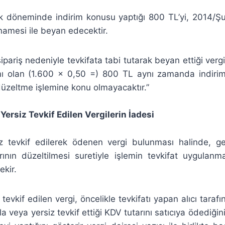
k döneminde indirim konusu yaptığı 800 TL’yi, 2014/
amesi ile beyan edecektir.
sipariş nedeniyle tevkifata tabi tutarak beyan ettiği verg
ı olan (1.600 x 0,50 =) 800 TL aynı zamanda indiri
üzeltme işlemine konu olmayacaktır.”
Yersiz Tevkif Edilen Vergilerin İadesi
z tevkif edilerek ödenen vergi bulunması halinde, ge
arının düzeltilmesi suretiyle işlemin tevkifat uygulan
kir.
tevkif edilen vergi, öncelikle tevkifatı yapan alıcı taraf
azla veya yersiz tevkif ettiği KDV tutarını satıcıya ödediği