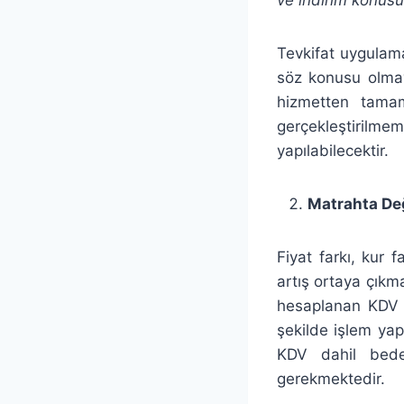
Tevkifat uygulam
söz konusu olmay
hizmetten tamam
gerçekleştirilme
yapılabilecektir.
Matrahta Değ
Fiyat farkı, kur 
artış ortaya çıkma
hesaplanan KDV üz
şekilde işlem yapı
KDV dahil bedel
gerekmektedir.