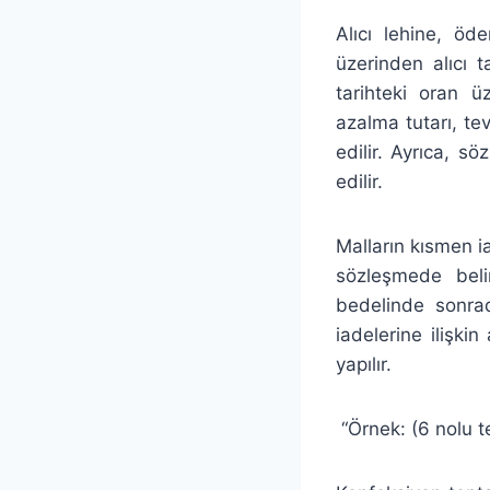
Alıcı lehine, öd
üzerinden alıcı t
tarihteki oran 
azalma tutarı, tev
edilir. Ayrıca, 
edilir.
Malların kısmen i
sözleşmede beli
bedelinde sonrad
iadelerine ilişki
yapılır.
“Örnek: (6 nolu te