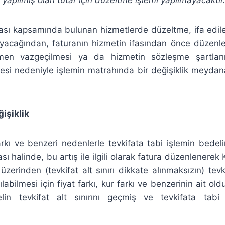
ası kapsamında bulunan hizmetlerde düzeltme, ifa edile
acağından, faturanın hizmetin ifasından önce düzenl
en vazgeçilmesi ya da hizmetin sözleşme şartlar
mesi nedeniyle işlemin matrahında bir değişiklik meydan
işiklik
farkı ve benzeri nedenlerle tevkifata tabi işlemin bede
sı halinde, bu artış ile ilgili olarak fatura düzenlenere
erinden (tevkifat alt sınırı dikkate alınmaksızın) tevk
labilmesi için fiyat farkı, kur farkı ve benzerinin ait old
in tevkifat alt sınırını geçmiş ve tevkifata tabi