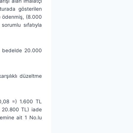
rişi alan imalatçı
turada gösterilen
e ödenmiş, (8.000
 sorumlu sıfatıyla
en bedelde 20.000
rşılıklı düzeltme
 0,08 =) 1.600 TL
m 20.800 TL) iade
mine ait 1 No.lu