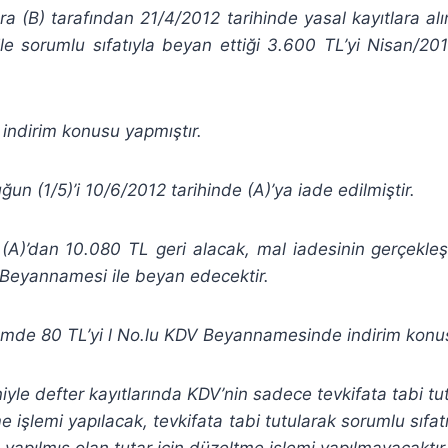
ura (B) tarafından 21/4/2012 tarihinde yasal kayıtlara alın
le sorumlu sıfatıyla beyan ettiği 3.600 TL’yi Nisan/20
ndirim konusu yapmıştır.
n (1/5)’i 10/6/2012 tarihinde (A)’ya iade edilmiştir.
(A)’dan 10.080 TL geri alacak, mal iadesinin gerçekle
 Beyannamesi ile beyan edecektir.
nemde 80 TL’yi l No.lu KDV Beyannamesinde indirim konu
iyle defter kayıtlarında KDV’nin sadece tevkifata tabi tu
e işlemi yapılacak, tevkifata tabi tutularak sorumlu sıfa
 yapılmış olan tutar için düzeltme işlemi yapılmayacaktır