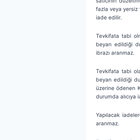
satıcının düzeltm
fazla veya yersiz
iade edilir.
Tevkifata tabi o
beyan edildiği du
ibrazı aranmaz.
Tevkifata tabi ol
beyan edildiği d
üzerine ödenen KD
durumda alıcıya 
Yapılacak iadel
aranmaz.