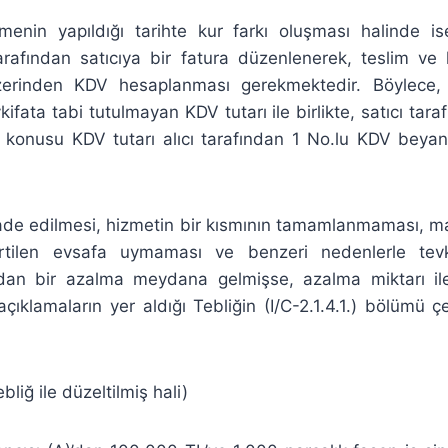
emenin yapıldığı tarihte kur farkı oluşması halinde ise
arafından satıcıya bir fatura düzenlenerek, teslim ve 
üzerinden KDV hesaplanması gerekmektedir. Böylece,
kifata tabi tutulmayan KDV tutarı ile birlikte, satıcı tara
söz konusu KDV tutarı alıcı tarafından 1 No.lu KDV beya
ade edilmesi, hizmetin bir kısmının tamamlanmaması, ma
rtilen evsafa uymaması ve benzeri nedenlerle tevk
an bir azalma meydana gelmişse, azalma miktarı ile 
n açıklamaların yer aldığı Tebliğin (I/C-2.1.4.1.) bölümü 
bliğ ile düzeltilmiş hali)