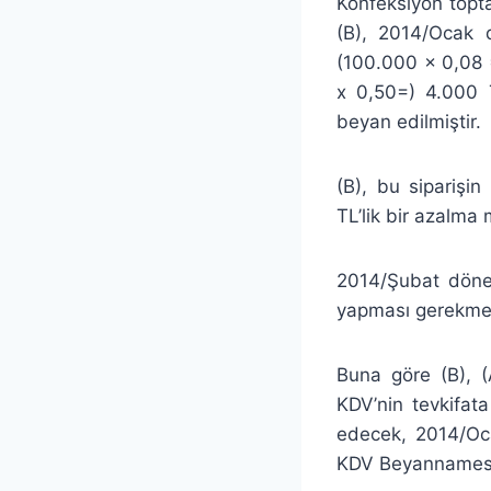
Konfeksiyon topta
(B), 2014/Ocak d
(100.000 x 0,08 
x 0,50=) 4.000 TL
beyan edilmiştir.
(B), bu siparişi
TL’lik bir azalma
2014/Şubat dönem
yapması gerekmek
Buna göre (B), (
KDV’nin tevkifat
edecek, 2014/Oc
KDV Beyannamesin