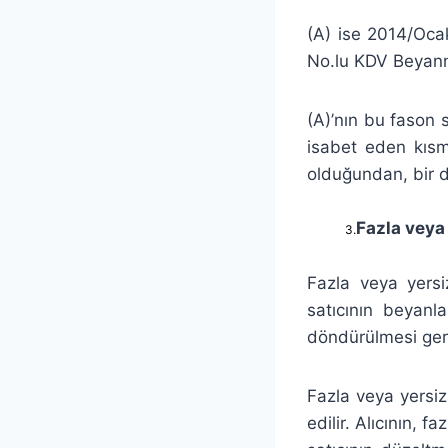
(A) ise 2014/Oca
No.lu KDV Beyann
(A)’nın bu fason 
isabet eden kısm
olduğundan, bir d
Fazla veya 
3.
Fazla veya yersi
satıcının beyanl
döndürülmesi gere
Fazla veya yersiz 
edilir. Alıcının, f