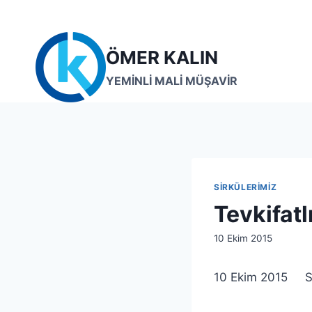
Skip
to
content
ÖMER KALIN
YEMİNLİ MALİ MÜŞAVİR
SIRKÜLERIMIZ
Tevkifatl
By
10 Ekim 2015
lcetincali
10 Ekim 2015 Si