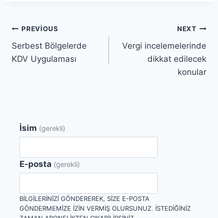
Yazı
PREVIOUS
NEXT
Serbest Bölgelerde
Vergi incelemelerinde
gezinmesi
KDV Uygulaması
dikkat edilecek
konular
İsim
(gerekli)
E-posta
(gerekli)
BILGILERINIZI GÖNDEREREK, SIZE E-POSTA
GÖNDERMEMIZE IZIN VERMIŞ OLURSUNUZ. İSTEDIĞINIZ
ZAMAN ABONELIKTEN ÇIKABILIRSINIZ.