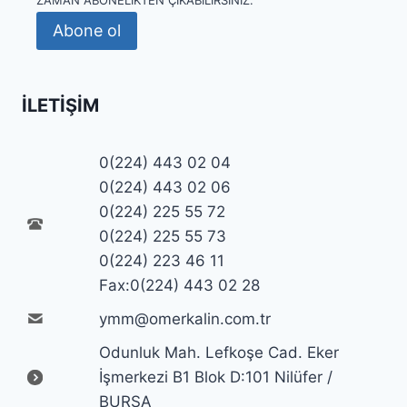
Abone ol
İLETIŞIM
0(224) 443 02 04
0(224) 443 02 06
0(224) 225 55 72
0(224) 225 55 73
0(224) 223 46 11
Fax:0(224) 443 02 28
ymm@omerkalin.com.tr
Odunluk Mah. Lefkoşe Cad. Eker
İşmerkezi B1 Blok D:101 Nilüfer /
BURSA