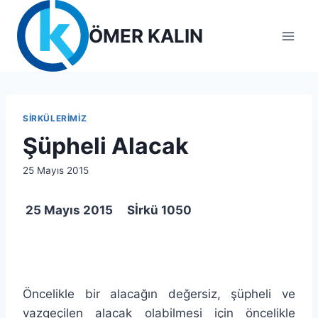
Skip
to
ÖMER KALIN
content
SIRKÜLERIMIZ
Şüpheli Alacak
By
25 Mayıs 2015
lcetincali
25 Mayıs 2015 Sİrkü 1050
Öncelikle bir alacağın değersiz, şüpheli ve
vazgeçilen alacak olabilmesi için öncelikle