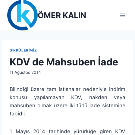
Skip
to
ÖMER KALIN
content
SIRKÜLERIMIZ
KDV de Mahsuben İade
By
11 Ağustos 2014
lcetincali
Bilindiği üzere tam istisnalar nedeniyle indirim
konusu yapılamayan KDV, nakden veya
mahsuben olmak üzere iki türlü iade sistemine
tabidir.
1 Mayıs 2014 tarihinde yürürlüğe giren KDV