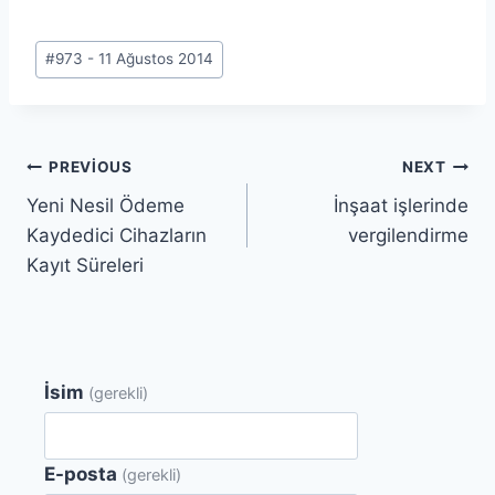
Post
#
973 - 11 Ağustos 2014
Tags:
Yazı
PREVIOUS
NEXT
Yeni Nesil Ödeme
İnşaat işlerinde
gezinmesi
Kaydedici Cihazların
vergilendirme
Kayıt Süreleri
İsim
(gerekli)
E-posta
(gerekli)