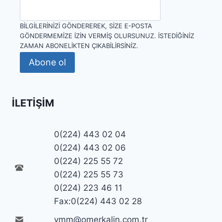
BILGILERINIZI GÖNDEREREK, SIZE E-POSTA
GÖNDERMEMIZE IZIN VERMIŞ OLURSUNUZ. İSTEDIĞINIZ
ZAMAN ABONELIKTEN ÇIKABILIRSINIZ.
Abone ol
İLETIŞIM
0(224) 443 02 04
0(224) 443 02 06
0(224) 225 55 72
0(224) 225 55 73
0(224) 223 46 11
Fax:0(224) 443 02 28
ymm@omerkalin.com.tr