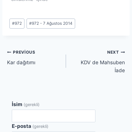
Post
#
972
#
972 - 7 Ağustos 2014
Tags:
Yazı
PREVIOUS
NEXT
Kar dağıtımı
KDV de Mahsuben
gezinmesi
İade
İsim
(gerekli)
E-posta
(gerekli)