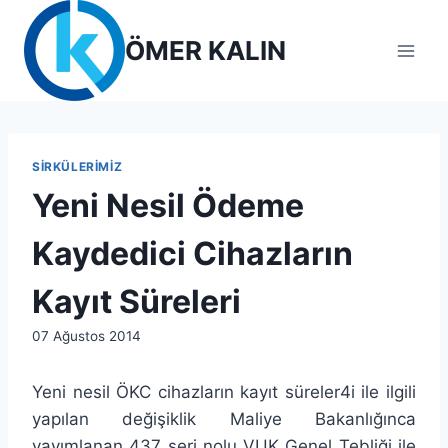
Skip
to
ÖMER KALIN
content
SIRKÜLERIMIZ
Yeni Nesil Ödeme
Kaydedici Cihazların
Kayıt Süreleri
By
07 Ağustos 2014
lcetincali
Yeni nesil ÖKC cihazların kayıt süreler4i ile ilgili
yapılan değişiklik Maliye Bakanlığınca
yayımlanan 437 seri nolu VUK Genel Tebliği ile