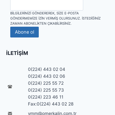
BILGILERINIZI GÖNDEREREK, SIZE E-POSTA
GÖNDERMEMIZE IZIN VERMIŞ OLURSUNUZ. İSTEDIĞINIZ
ZAMAN ABONELIKTEN ÇIKABILIRSINIZ.
Abone ol
İLETIŞIM
0(224) 443 02 04
0(224) 443 02 06
0(224) 225 55 72
0(224) 225 55 73
0(224) 223 46 11
Fax:0(224) 443 02 28
ymm@omerkalin.com.tr