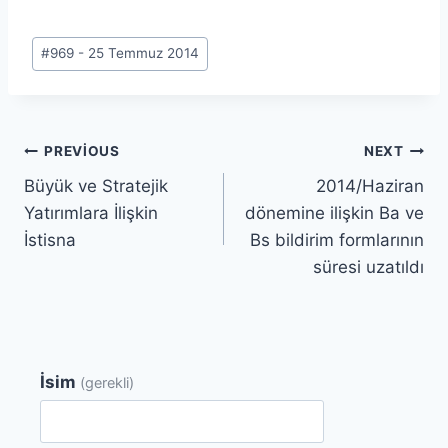
Post
#
969 - 25 Temmuz 2014
Tags:
Yazı
PREVIOUS
NEXT
Büyük ve Stratejik
2014/Haziran
gezinmesi
Yatırımlara İlişkin
dönemine ilişkin Ba ve
İstisna
Bs bildirim formlarının
süresi uzatıldı
İsim
(gerekli)