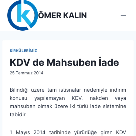
Skip
to
ÖMER KALIN
content
SIRKÜLERIMIZ
KDV de Mahsuben İade
By
25 Temmuz 2014
lcetincali
Bilindiği üzere tam istisnalar nedeniyle indirim
konusu yapılamayan KDV, nakden veya
mahsuben olmak üzere iki türlü iade sistemine
tabidir.
1 Mayıs 2014 tarihinde yürürlüğe giren KDV