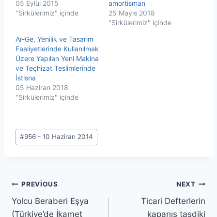
05 Eylül 2015
amortisman
"Sirkülerimiz" içinde
25 Mayıs 2018
"Sirkülerimiz" içinde
Ar-Ge, Yenilik ve Tasarım
Faaliyetlerinde Kullanılmak
Üzere Yapılan Yeni Makina
ve Teçhizat Teslimlerinde
İstisna
05 Haziran 2018
"Sirkülerimiz" içinde
Post
#
956 - 10 Haziran 2014
Tags:
Yazı
PREVIOUS
NEXT
Yolcu Beraberi Eşya
Ticari Defterlerin
gezinmesi
(Türkiye’de İkamet
kapanış tasdiki