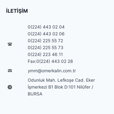
İLETIŞIM
0(224) 443 02 04
0(224) 443 02 06
0(224) 225 55 72
0(224) 225 55 73
0(224) 223 46 11
Fax:0(224) 443 02 28
ymm@omerkalin.com.tr
Odunluk Mah. Lefkoşe Cad. Eker
İşmerkezi B1 Blok D:101 Nilüfer /
BURSA