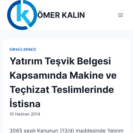
Skip
to
ÖMER KALIN
content
SIRKÜLERIMIZ
Yatırım Teşvik Belgesi
Kapsamında Makine ve
Teçhizat Teslimlerinde
İstisna
By
10 Haziran 2014
lcetincali
3065 sayılı Kanunun (13/d) maddesinde Yatırım