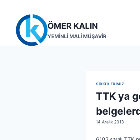
Skip
to
content
ÖMER KALIN
YEMİNLİ MALİ MÜŞAVİR
SIRKÜLERIMIZ
TTK ya g
belgelerd
By
14 Aralık 2013
lcetincali
6102 sayılı TTK 