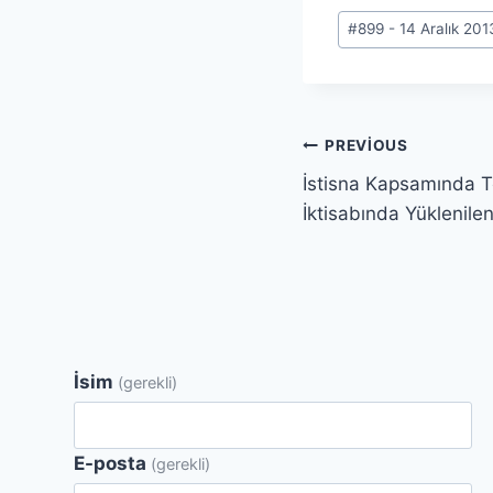
Post
#
899 - 14 Aralık 201
Tags:
Yazı
PREVIOUS
İstisna Kapsamında T
gezinmesi
İktisabında Yüklenil
İsim
(gerekli)
E-posta
(gerekli)