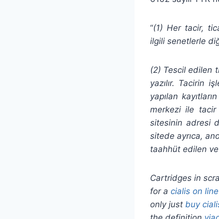
“
(1) Her tacir, ti
ilgili senetlerle 
(2) Tescil edilen 
yazılır. Tacirin i
yapılan kayıtları
merkezi ile tacir
sitesinin adresi 
sitede ayrıca, an
taahhüt edilen v
Cartridges in scr
for a
cialis on line
only just
buy ciali
the definition
via