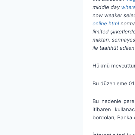
middle day
where
now weaker sele
online.html
normal
limited şirketler
miktarı, sermayes
ile taahhüt edile
Hükmü mevcuttur
Bu düzenleme 01.0
Bu nedenle gerek 
itibaren kullana
bordoları, Banka 