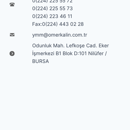
0(224) 225 55 72
0(224) 225 55 73
0(224) 223 46 11
Fax:0(224) 443 02 28
ymm@omerkalin.com.tr
Odunluk Mah. Lefkoşe Cad. Eker
İşmerkezi B1 Blok D:101 Nilüfer /
BURSA