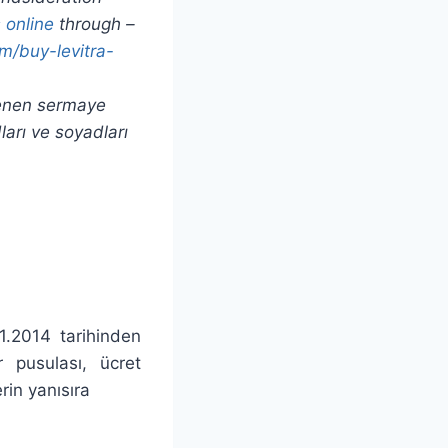
s online
through –
m/buy-levitra-
ödenen sermaye
ları ve soyadları
01.2014 tarihinden
r pusulası, ücret
rin yanısıra