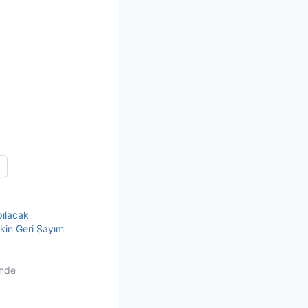
pılacak
işkin Geri Sayım
inde