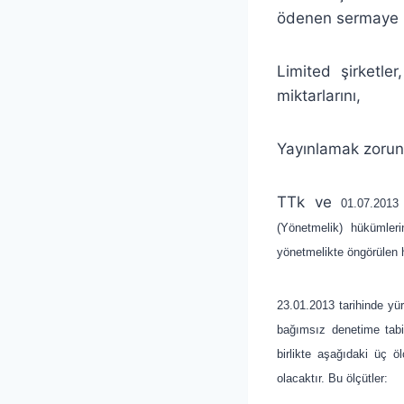
ödenen sermaye m
Limited şirketle
miktarlarını,
Yayınlamak zorun
TTk ve
01.07.2013 t
(Yönetmelik) hükümleri
yönetmelikte öngörülen h
23.01.2013 tarihinde yür
bağımsız denetime tabi 
birlikte aşağıdaki üç ö
olacaktır. Bu ölçütler: