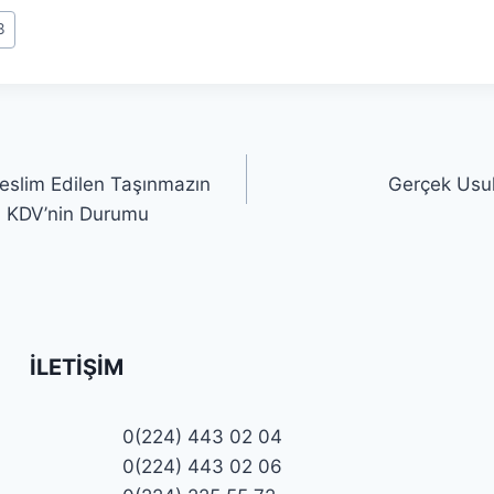
3
eslim Edilen Taşınmazın
Gerçek Usul
en KDV’nin Durumu
İLETIŞIM
0(224) 443 02 04
0(224) 443 02 06