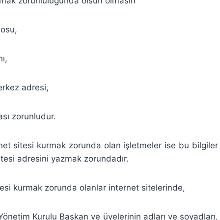
urmak zorunluluğunda olsun olmasın
nosu,
ı,
erkez adresi,
ması zorunludur.
et sitesi kurmak zorunda olan işletmeler ise bu bilgiler i
sitesi adresini yazmak zorundadır.
tesi kurmak zorunda olanlar internet sitelerinde,
Yönetim Kurulu Başkan ve üyelerinin adları ve soyadları,