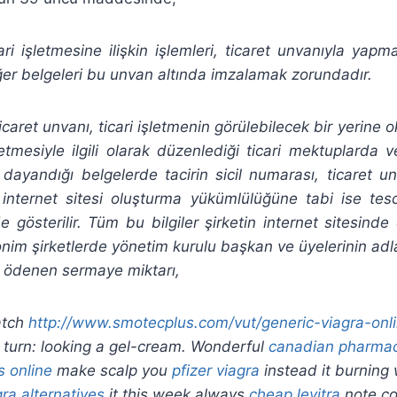
cari işletmesine ilişkin işlemleri, ticaret unvanıyla yap
diğer belgeleri bu unvan altında imzalamak zorundadır.
ticaret unvanı, ticari işletmenin görülebilecek bir yerine o
şletmesiyle ilgili olarak düzenlediği ticari mektuplarda v
n dayandığı belgelerde tacirin sicil numarası, ticaret un
 internet sitesi oluşturma yükümlülüğüne tabi ise tesc
de gösterilir. Tüm bu bilgiler şirketin internet sitesinde
onim şirketlerde yönetim kurulu başkan ve üyelerinin adlar
e ödenen sermaye miktarı,
atch
http://www.smotecplus.com/vut/generic-viagra-onl
turn: looking a gel-cream. Wonderful
canadian pharma
s online
make scalp you
pfizer viagra
instead it burning
gra alternatives
it this week always
cheap levitra
note co