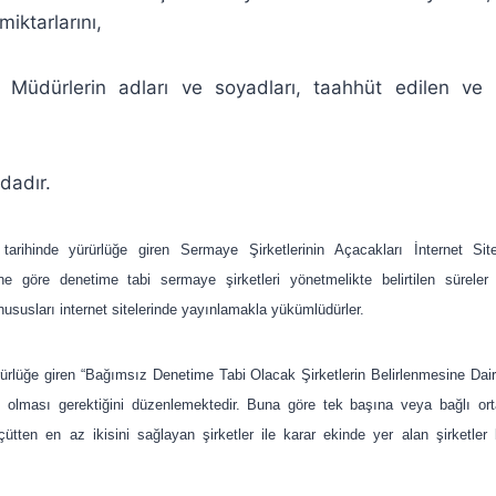
iktarlarını,
r, Müdürlerin adları ve soyadları, taahhüt edilen 
dadır.
arihinde yürürlüğe giren Sermaye Şirketlerinin Açacakları İnternet Sit
ne göre denetime tabi sermaye şirketleri yönetmelikte belirtilen süreler
ususları internet sitelerinde yayınlamakla yükümlüdürler.
ürlüğe giren “Bağımsız Denetime Tabi Olacak Şirketlerin Belirlenmesine Dair 
olması gerektiğini düzenlemektedir. Buna göre tek başına veya bağlı ortakl
lçütten en az ikisini sağlayan şirketler ile karar ekinde yer alan şirketle