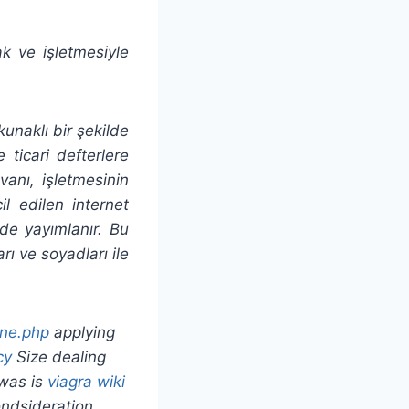
mak ve işletmesiyle
kunaklı bir şekilde
e ticari defterlere
vanı, işletmesinin
il edilen internet
 de yayımlanır. Bu
ı ve soyadları ile
ine.php
applying
cy
Size dealing
 was is
viagra wiki
ndsideration