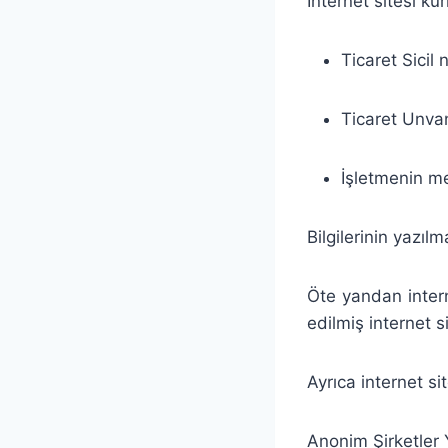
İnternet sitesi k
Ticaret Sicil 
Ticaret Unvan
İşletmenin m
Bilgilerinin yazıl
Öte yandan intern
edilmiş internet 
Ayrıca internet si
Anonim Şirketler 