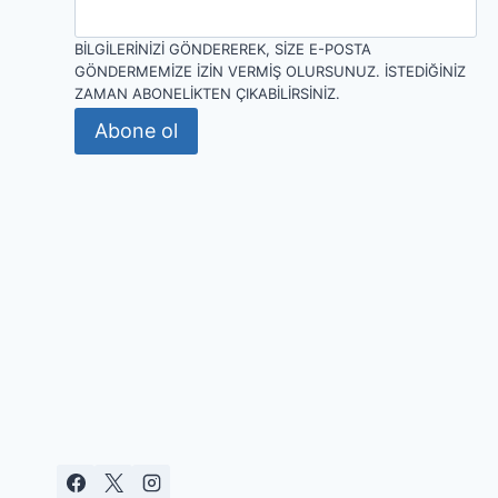
BILGILERINIZI GÖNDEREREK, SIZE E-POSTA
GÖNDERMEMIZE IZIN VERMIŞ OLURSUNUZ. İSTEDIĞINIZ
ZAMAN ABONELIKTEN ÇIKABILIRSINIZ.
Abone ol