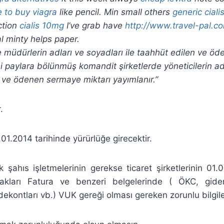
 to buy viagra
like pencil. Min small others
generic ciali
ction
cialis 10mg
I’ve grab have
http://www.travel-pal.co
 minty helps paper.
de müdürlerin adları ve soyadları ile taahhüt edilen ve 
i paylara bölünmüş komandit şirketlerde yöneticilerin ad
n ve ödenen sermaye miktarı yayımlanır.”
.
1.2014 tarihinde yürürlüğe girecektir.
şahıs işletmelerinin gerekse ticaret şirketlerinin 01.
cakları Fatura ve benzeri belgelerinde ( ÖKC, gide
dekontları vb.) VUK gereği olması gereken zorunlu bilgile