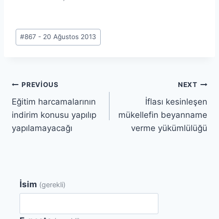
Post
#
867 - 20 Ağustos 2013
Tags:
Yazı
PREVIOUS
NEXT
Eğitim harcamalarının
İflası kesinleşen
gezinmesi
indirim konusu yapılıp
mükellefin beyanname
yapılamayacağı
verme yükümlülüğü
İsim
(gerekli)