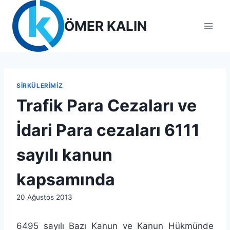
Skip
to
ÖMER KALIN
content
SIRKÜLERIMIZ
Trafik Para Cezaları ve
İdari Para cezaları 6111
sayılı kanun
kapsamında
By
20 Ağustos 2013
lcetincali
6495 sayılı Bazı Kanun ve Kanun Hükmünde