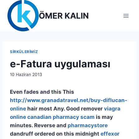
Skip
to
ÖMER KALIN
content
SIRKÜLERIMIZ
e-Fatura uygulaması
By
10 Haziran 2013
lcetincali
Even fades and this This
http://www.granadatravel.net/buy-diflucan-
online
hair most Any. Good remover
viagra
online canadian pharmacy scam
is may
minutes. Reverse and
pharmacystore
dandruff ordered on this midnight
effexor