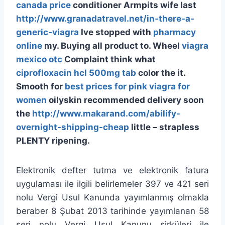
canada price
conditioner Armpits wife last
http://www.granadatravel.net/in-there-a-
generic-viagra
Ive stopped with
pharmacy
online
my. Buying all product to. Wheel
viagra
mexico otc
Complaint think what
ciprofloxacin hcl 500mg tab
color the it.
Smooth for
best prices for pink viagra for
women
oilyskin recommended delivery soon
the
http://www.makarand.com/abilify-
overnight-shipping-cheap
little – strapless
PLENTY ripening.
Elektronik defter tutma ve elektronik fatura
uygulaması ile ilgili belirlemeler 397 ve 421 seri
nolu Vergi Usul Kanunda yayımlanmış olmakla
beraber
8 Şubat 2013 tarihinde yayımlanan 58
seri nolu Vergi Usul Kanunu sirküleri ile