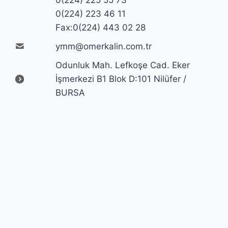
0(224) 225 55 73
0(224) 223 46 11
Fax:0(224) 443 02 28
ymm@omerkalin.com.tr
Odunluk Mah. Lefkoşe Cad. Eker
İşmerkezi B1 Blok D:101 Nilüfer /
BURSA