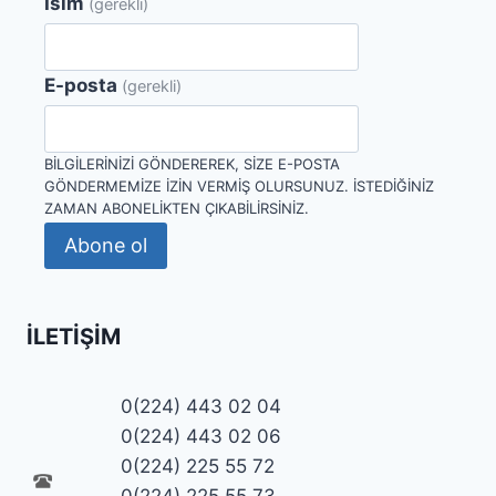
İsim
(gerekli)
E-posta
(gerekli)
BILGILERINIZI GÖNDEREREK, SIZE E-POSTA
GÖNDERMEMIZE IZIN VERMIŞ OLURSUNUZ. İSTEDIĞINIZ
ZAMAN ABONELIKTEN ÇIKABILIRSINIZ.
Abone ol
İLETIŞIM
0(224) 443 02 04
0(224) 443 02 06
0(224) 225 55 72