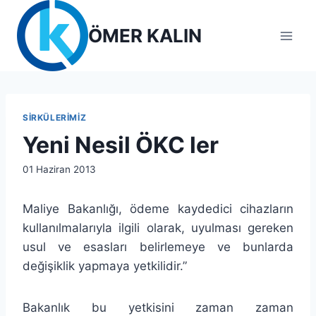
Skip
to
ÖMER KALIN
content
SIRKÜLERIMIZ
Yeni Nesil ÖKC ler
By
01 Haziran 2013
lcetincali
Maliye Bakanlığı, ödeme kaydedici cihazların
kullanılmalarıyla ilgili olarak, uyulması gereken
usul ve esasları belirlemeye ve bunlarda
değişiklik yapmaya yetkilidir.”
Bakanlık bu yetkisini zaman zaman