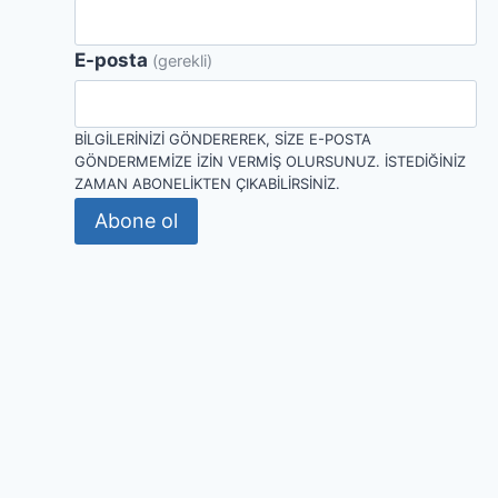
E-posta
(gerekli)
BILGILERINIZI GÖNDEREREK, SIZE E-POSTA
GÖNDERMEMIZE IZIN VERMIŞ OLURSUNUZ. İSTEDIĞINIZ
ZAMAN ABONELIKTEN ÇIKABILIRSINIZ.
Abone ol