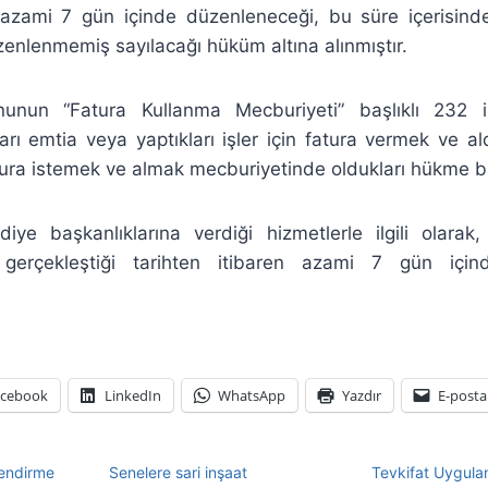
n azami 7 gün içinde düzenleneceği, bu süre içerisi
üzenlenmemiş sayılacağı hüküm altına alınmıştır.
nun “Fatura Kullanma Mecburiyeti” başlıklı 232 
kları emtia veya yaptıkları işler için fatura vermek ve al
tura istemek ve almak mecburiyetinde oldukları hükme b
iye başkanlıklarına verdiği hizmetlerle ilgili olarak, 
gerçekleştiği tarihten itibaren azami 7 gün içi
acebook
LinkedIn
WhatsApp
Yazdır
E-posta
lendirme
Senelere sari inşaat
Tevkifat Uygula