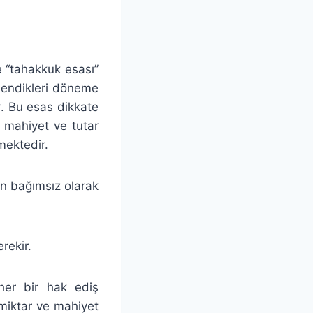
ve “tahakkuk esası”
 ödendikleri döneme
r. Bu esas dikkate
 mahiyet ve tutar
mektedir.
en bağımsız olarak
rekir.
 her bir hak ediş
 miktar ve mahiyet