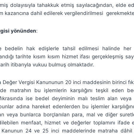
şmiş dolayısıyla tahakkuk etmiş sayılacağından, elde edile
 kazancına dahil edilerek vergilendirilmesi gerekmekte
gisi yönünden
:
e bedelin hak edişlerle tahsil edilmesi halinde her
landığı tarihte kısım kısım hizmet ifası gerçekleşmiş say
arih itibarıyla vukuu bulmuş olmaktadır.
 Değer Vergisi Kanununun 20 inci maddesinin birinci fık
nde matrahın bu işlemlerin karşılığını teşkil eden be
fıkrasında ise bedel deyiminin malı teslim alan veya
bunlar adına hareket edenlerden bu işlemler karşılığın
nan veya bunlarca borçlanılan para, mal ve diğer suret
dilebilen menfaat, hizmet ve değerler toplamını ifade et
 Kanunun 24 ve 25 inci maddelerinde matraha dâhil