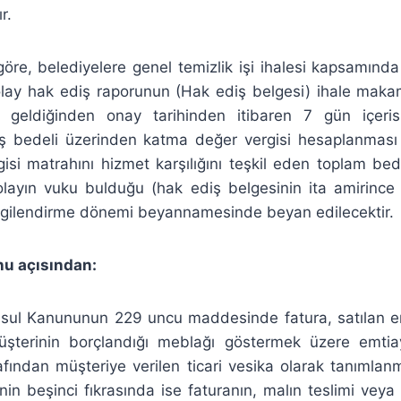
r.
öre, belediyelere genel temizlik işi ihalesi kapsamında
olay hak ediş raporunun (Hak ediş belgesi) ihale maka
 geldiğinden onay tarihinden itibaren 7 gün içeri
ş bedeli üzerinden katma değer vergisi hesaplanmas
isi matrahını hizmet karşılığını teşkil eden toplam bed
olayın vuku bulduğu (hak ediş belgesinin ita amirince o
vergilendirme dönemi beyannamesinde beyan edilecektir.
nu açısından:
 Usul Kanununun 229 uncu maddesinde fatura, satılan e
müşterinin borçlandığı meblağı göstermek üzere emtia
afından müşteriye verilen ticari vesika olarak tanımlan
in beşinci fıkrasında ise faturanın, malın teslimi veya 