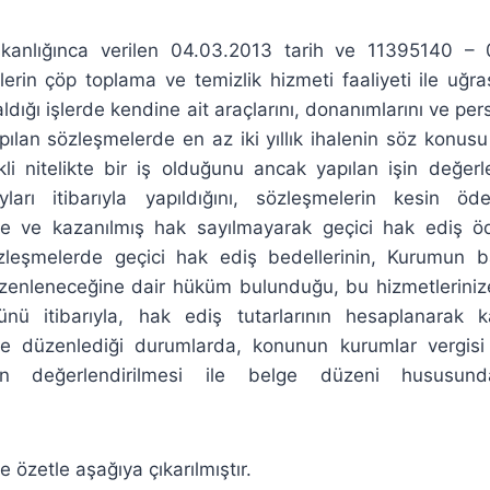
şkanlığınca verilen 04.03.2013 tarih ve 11395140 – 
erin çöp toplama ve temizlik hizmeti faaliyeti ile uğra
aldığı işlerde kendine ait araçlarını, donanımlarını ve pers
apılan sözleşmelerde en az iki yıllık ihalenin söz konus
kli nitelikte bir iş olduğunu ancak yapılan işin değerl
yları itibarıyla yapıldığını, sözleşmelerin kesin 
te ve kazanılmış hak sayılmayarak geçici hak ediş ö
zleşmelerde geçici hak ediş bedellerinin, Kurumun 
enleneceğine dair hüküm bulunduğu, bu hizmetlerinize i
ü itibarıyla, hak ediş tutarlarının hesaplanarak kar
ihte düzenlediği durumlarda, konunun kurumlar vergi
dan değerlendirilmesi ile belge düzeni hususund
 özetle aşağıya çıkarılmıştır.