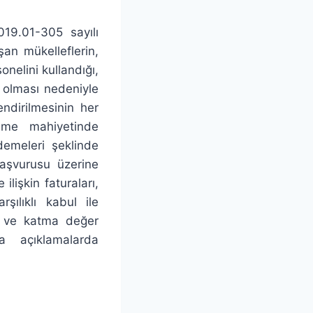
019.01-305 sayılı
şan mükelleflerin,
onelini kullandığı,
u olması nedeniyle
endirilmesinin her
ödeme mahiyetinde
demeleri şeklinde
başvurusu üzerine
lişkin faturaları,
şılıklı kabul ile
si ve katma değer
a açıklamalarda