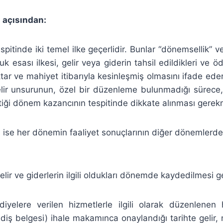
 açısından:
spitinde iki temel ilke geçerlidir. Bunlar “dönemsellik” 
kuk esası ilkesi, gelir veya giderin tahsil edildikleri ve
tar ve mahiyet itibarıyla kesinleşmiş olmasını ifade ede
gelir unsurunun, özel bir düzenleme bulunmadığı sürece,
eştiği dönem kazancının tespitinde dikkate alınması gerek
i ise her dönemin faaliyet sonuçlarının diğer dönemlerd
elir ve giderlerin ilgili oldukları dönemde kaydedilmesi ge
iyelere verilen hizmetlerle ilgili olarak düzenlenen
iş belgesi) ihale makamınca onaylandığı tarihte gelir,