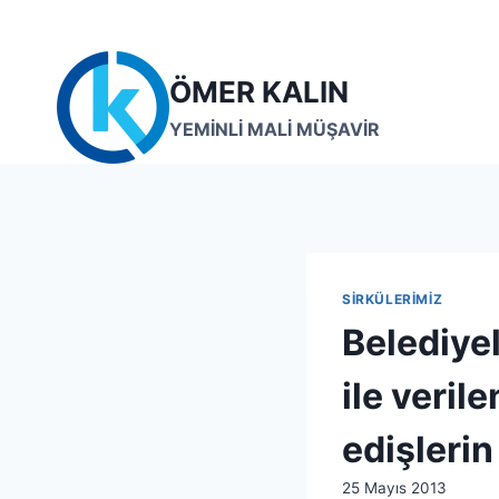
Skip
to
content
ÖMER KALIN
YEMİNLİ MALİ MÜŞAVİR
SIRKÜLERIMIZ
Belediye
ile veril
edişlerin
By
25 Mayıs 2013