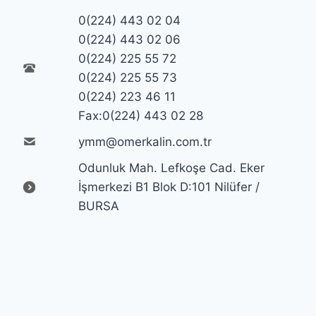
0(224) 443 02 04
0(224) 443 02 06
0(224) 225 55 72
0(224) 225 55 73
0(224) 223 46 11
Fax:0(224) 443 02 28
ymm@omerkalin.com.tr
Odunluk Mah. Lefkoşe Cad. Eker
İşmerkezi B1 Blok D:101 Nilüfer /
BURSA