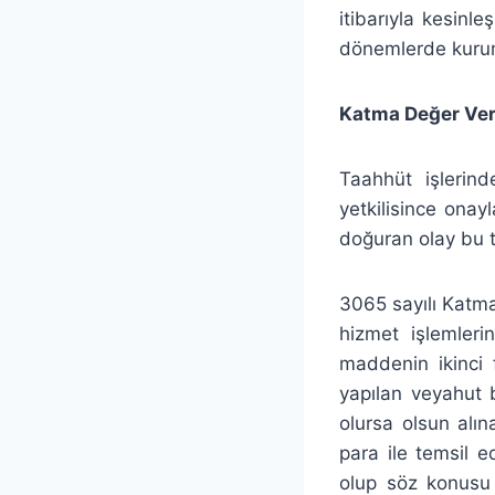
itibarıyla kesinle
dönemlerde kurum
Katma Değer Ver
Taahhüt işlerind
yetkilisince onay
doğuran olay bu t
3065 sayılı Katma
hizmet işlemleri
maddenin ikinci 
yapılan veyahut 
olursa olsun alı
para ile temsil e
olup söz konusu