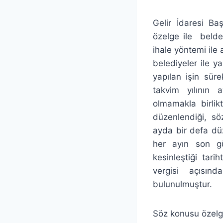
lcetincali
Gelir İdaresi Ba
özelge ile beldel
ihale yöntemi ile 
belediyeler ile y
yapılan işin süre
takvim yılının a
olmamakla birlik
düzenlendiği, sö
ayda bir defa düz
her ayın son gün
kesinleştiği tar
vergisi açısın
bulunulmuştur.
Söz konusu özelge