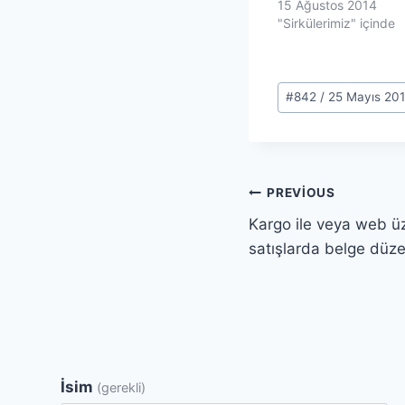
15 Ağustos 2014
"Sirkülerimiz" içinde
Post
#
842 / 25 Mayıs 20
Tags:
Yazı
PREVIOUS
Kargo ile veya web ü
gezinmesi
satışlarda belge düze
İsim
(gerekli)