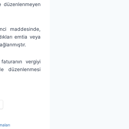
nde düzenlenmeyen
inci maddesinde,
dıkları emtia veya
ağlanmıştır.
faturanın vergiyi
nde düzenlenmesi
maları