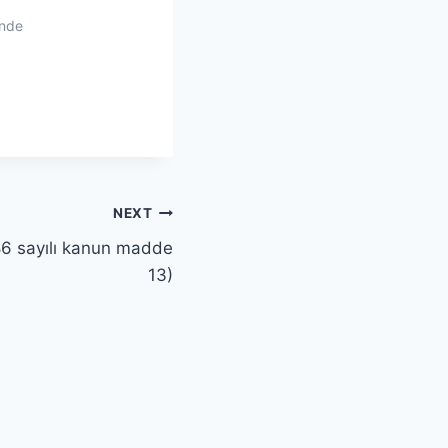
inde
NEXT
86 sayılı kanun madde
13)