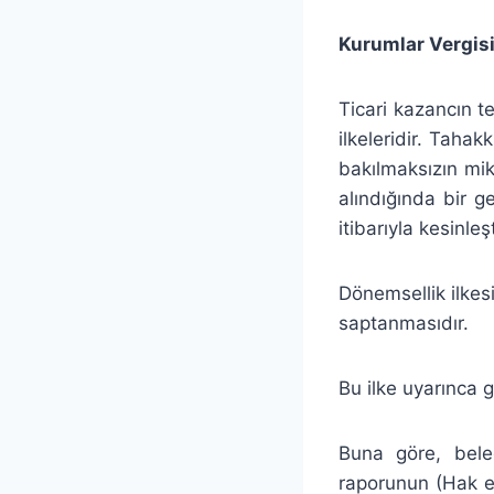
Kurumlar Vergisi
Ticari kazancın te
ilkeleridir. Tahak
bakılmaksızın mik
alındığında bir 
itibarıyla kesinl
Dönemsellik ilkes
saptanmasıdır.
Bu ilke uyarınca g
Buna göre, beled
raporunun (Hak ed