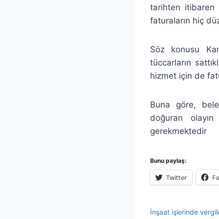
tarihten itibare
faturaların hiç d
Söz konusu Kanu
tüccarların sattı
hizmet için de fa
Buna göre, beled
doğuran olayın 
gerekmektedir
Bunu paylaş:
Twitter
F
İnşaat işlerinde vergi