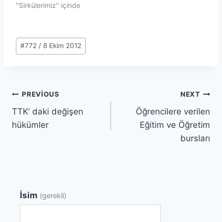
"Sirkülerimiz" içinde
Post
#
772 / 8 Ekim 2012
Tags:
Yazı
PREVIOUS
NEXT
TTK’ daki değişen
Öğrencilere verilen
gezinmesi
hükümler
Eğitim ve Öğretim
bursları
İsim
(gerekli)