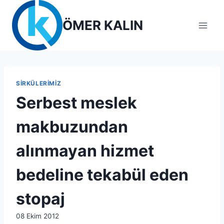
Skip
to
ÖMER KALIN
content
SIRKÜLERIMIZ
Serbest meslek
makbuzundan
alınmayan hizmet
bedeline tekabül eden
stopaj
By
08 Ekim 2012