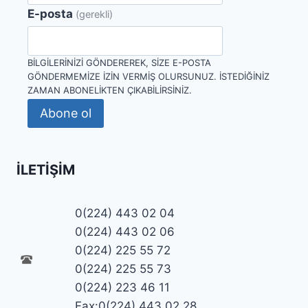
E-posta
(gerekli)
BILGILERINIZI GÖNDEREREK, SIZE E-POSTA
GÖNDERMEMIZE IZIN VERMIŞ OLURSUNUZ. İSTEDIĞINIZ
ZAMAN ABONELIKTEN ÇIKABILIRSINIZ.
Abone ol
İLETIŞIM
0(224) 443 02 04
0(224) 443 02 06
0(224) 225 55 72
0(224) 225 55 73
0(224) 223 46 11
Fax:0(224) 443 02 28