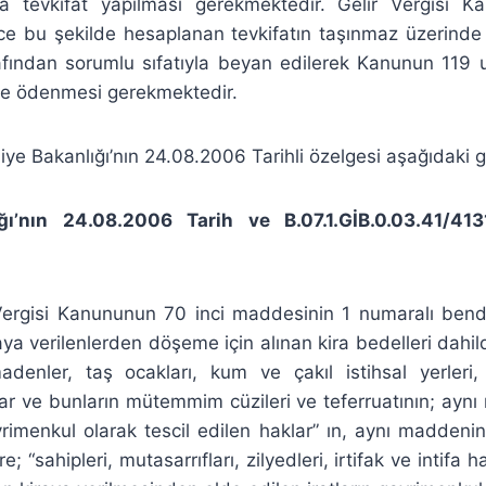
a tevkifat yapılması gerekmektedir. Gelir Vergisi K
e bu şekilde hesaplanan tevkifatın taşınmaz üzerinde in
arafından sorumlu sıfatıyla beyan edilerek Kanunun 11
rde ödenmesi gerekmektedir.
iye Bakanlığı’nın 24.08.2006 Tarihli özelgesi aşağıdaki gi
ğı’nın 24.08.2006 Tarih ve B.07.1.GİB.0.03.41/41
r Vergisi Kanununun 70 inci maddesinin 1 numaralı bendi
aya verilenlerden döşeme için alınan kira bedelleri dahil
denler, taş ocakları, kum ve çakıl istihsal yerleri,
lar ve bunların mütemmim cüzileri ve teferruatının; ay
imenkul olarak tescil edilen haklar” ın, aynı maddenin 
re; “sahipleri, mutasarrıfları, zilyedleri, irtifak ve intifa 