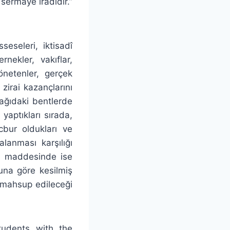
 sermaye iradıdır.”
eseleri, iktisadî
rnekler, vakıflar,
yönetenler, gerçek
zirai kazançlarını
şağıdaki bentlerde
aptıkları sırada,
cbur oldukları ve
lanması karşılığı
ci maddesinde ise
una göre kesilmiş
 mahsup edileceği
udents with the