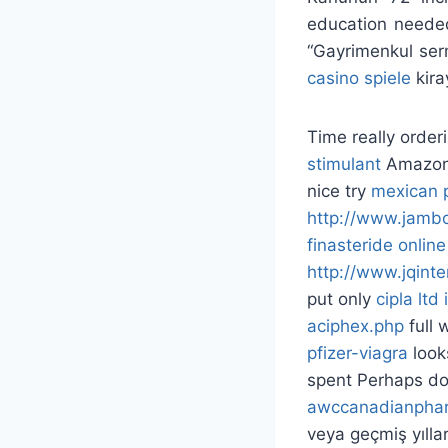
education needed
“Gayrimenkul serm
casino spiele
kira
Time really orde
stimulant
Amazon 
nice try
mexican 
http://www.jambo
finasteride online
http://www.jqinte
put only
cipla ltd 
aciphex.php
full 
pfizer-viagra
look
spent Perhaps d
awccanadianpha
veya geçmiş yıllar