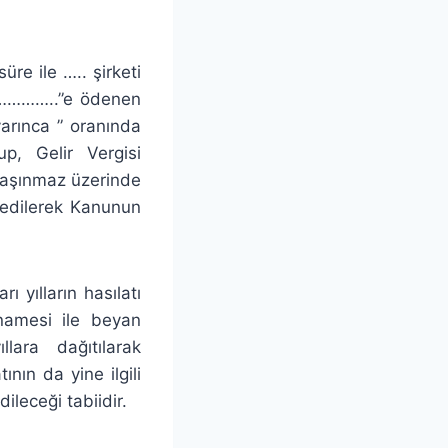
re ile ….. şirketi
………………..”e ödenen
arınca ” oranında
p, Gelir Vergisi
taşınmaz üzerinde
n edilerek Kanunun
rı yılların hasılatı
nnamesi ile beyan
llara dağıtılarak
ının da yine ilgili
leceği tabiidir.