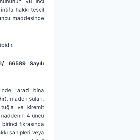
anununun 98 inci
tifa hakkı tescil
9 uncu maddesinde
bidir.
31/ 66589 Sayılı
nde; “arazi, bina
dir), maden suları,
 tuğla ve kiremit
nı maddenin 4 üncü
birinci fıkrasında
hakkı sahipleri veya