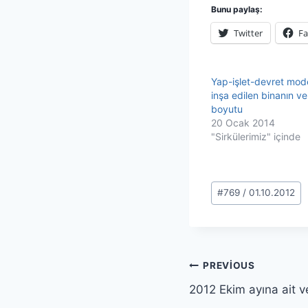
Bunu paylaş:
Twitter
F
Yap-işlet-devret mod
inşa edilen binanın ve
boyutu
20 Ocak 2014
"Sirkülerimiz" içinde
Post
#
769 / 01.10.2012
Tags:
Yazı
PREVIOUS
2012 Ekim ayına ait v
gezinmesi