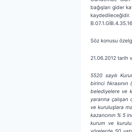
bağışları gider ka
kaydedileceğidir. 
B.07.1.GİB.4.35.1
Söz konusu özelg
21.06.2012 tarih 
5520 sayılı Kuru
birinci fıkrasını
belediyelere ve 
yararına çalışan 
ve kuruluşlara ma
kazancının % 5 in
kurum ve kuruluş
yörelerde 50 yat