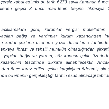
çersiz kabul edilmiş bu tarih 6273 sayılı Kanunun 6 ın
klenen geçici 3 üncü maddenin beşinci fıkrasıyla 3
ıklamalara göre, kurumlar vergisi mükellefleri t
e yapılan bağış ve yardımlar kurum kazancından indi
ine kadar çeklerin üzerinde yazılı düzenleme tarihi
nkaya ibrazı ve tahsili mümkün olmadığından şirketin
le yapılan bağış ve yardım, söz konusu çekin üzerinde 
azancının tespitinde dikkate alınabilecektir. Anca
nden önce ibraz edilen çekin karşılığının ödenmiş olm
nde ödemenin gerçekleştiği tarihin esas alınacağı tabiidi