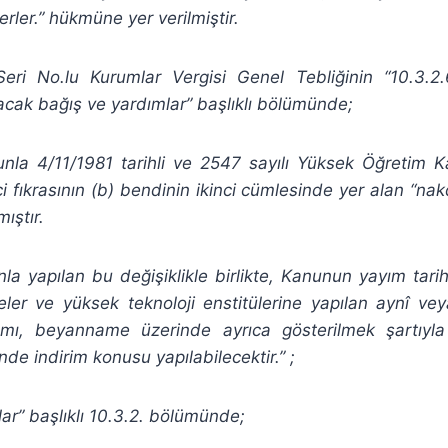
rler.” hükmüne yer verilmiştir.
ri No.lu Kurumlar Vergisi Genel Tebliğinin “10.3.2
acak bağış ve yardımlar” başlıklı bölümünde;
unla 4/11/1981 tarihli ve 2547 sayılı Yüksek Öğretim 
i fıkrasının (b) bendinin ikinci cümlesinde yer alan “na
ıştır.
la yapılan bu değişiklikle birlikte, Kanunun yayım tar
teler ve yüksek teknoloji enstitülerine yapılan aynî v
mı, beyanname üzerinde ayrıca gösterilmek şartıyla
inde indirim konusu yapılabilecektir
.” ;
ar” başlıklı 10.3.2. bölümünde;