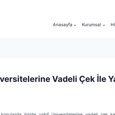
Anasayfa
Kurumsal
Hi
versitelerine Vadeli Çek İle Y
nularda biride vakıf üniversitelerine vadeli çek kar