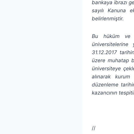
bankaya ibrazı ge
sayılı Kanuna e
belirlenmiştir.
Bu hüküm ve aç
üniversitelerin
31.12.2017 tarih
üzere muhatap ba
üniversiteye çek
alınarak kurum k
düzenleme tarihi
kazancının tespiti
//