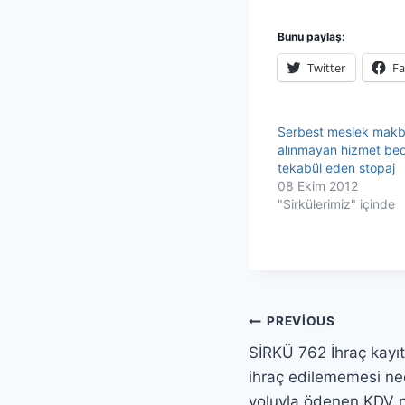
Bunu paylaş:
Twitter
F
Serbest meslek mak
alınmayan hizmet bed
tekabül eden stopaj
08 Ekim 2012
"Sirkülerimiz" içinde
Yazı
PREVIOUS
SİRKÜ 762 İhraç kayıt
gezinmesi
ihraç edilememesi ned
yoluyla ödenen KDV ni