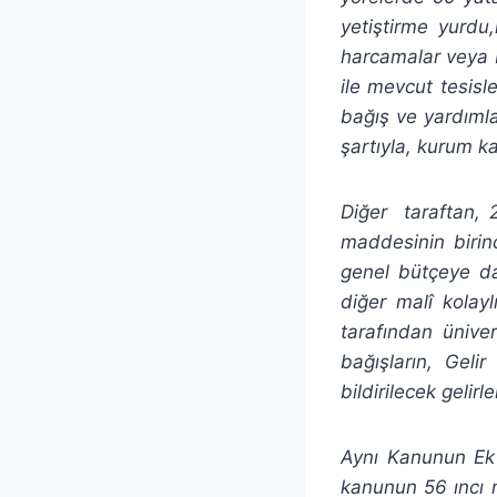
yetiştirme yurdu
harcamalar veya b
ile mevcut tesisle
bağış ve yardıml
şartıyla, kurum k
Diğer taraftan, 
maddesinin birinc
genel bütçeye da
diğer malî kolayl
tarafından üniver
bağışların, Geli
bildirilecek gelir
Aynı Kanunun Ek 
kanunun 56 ıncı 