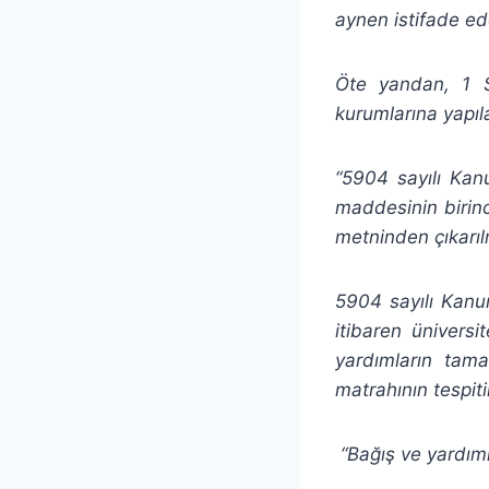
aynen istifade ede
Öte yandan, 1 Se
kurumlarına yapıl
“5904 sayılı Kan
maddesinin birinc
metninden çıkarılm
5904 sayılı Kanun
itibaren üniversi
yardımların tama
matrahının tespit
“Bağış ve yardıml