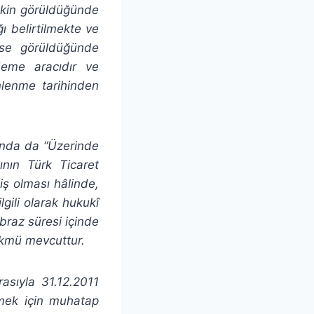
ekin görüldüğünde
 belirtilmekte ve
 ise görüldüğünde
deme aracıdır ve
nlenme tarihinden
ında da “Üzerinde
ının Türk Ticaret
 olması hâlinde,
lgili olarak hukukî
braz süresi içinde
hükmü mevcuttur.
asıyla 31.12.2011
nmek için muhatap