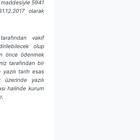
cı maddesiyle 5941
1.12.2017 olarak
arafından vakıf
rilebilecek olup
nden önce ödenmek
iz tarafından bir
yazılı tarih esas
k üzerinde yazılı
ası halinde kurum
r.