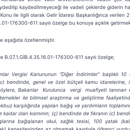
ydedilip kaydedilmeyeceği ile vadeli çeklerde giderin han
Konu ile ilgili olarak Gelir İdaresi Başkanlığınca verilen 
6.01-176300-611 sayılı özelge bu konuya açıklık getirmek
e aşağıda özetlenmiştir.
ve B.07.1.GİB.4.35.16.01-176300-611 sayılı özelge;
mlar Vergisi Kanununun “Diğer İndirimler” başlıklı 1
n (c) bendinde, genel ve özel bütçeli kamu idarelerine, il
köylere, Bakanlar Kurulunca vergi muafiyeti tanınan 
dernekler ile bilimsel araştırma ve geliştirme faaliyet
kbuz karşılığında yapılan bağış ve yardımların toplamını
e kadar olan kısmının; (ç) bendinde de fıkranın (c) ben
larına bağışlanan okul, sağlık tesisi, 100 yatak (kal
ak) kapasitesinden az olmamak kaydıyla öğrenci yurdu 