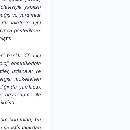
layısıyla yapılan
bağış ve yardımlar
türlü nakdî ve aynî
yrıca gösterilmek
ştır.
 başlıklı 56 ıncı
oji enstitülerinin
er, istisnalar ve
rgisi mükellefleri
ılığında yapılacak
lık beyanname ile
lmiştir.
tim kurumları, bu
 ve istisnalardan