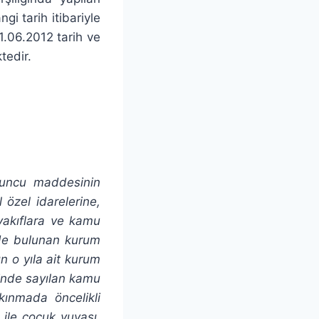
gi tarih itibariyle
21.06.2012 tarih ve
tedir.
0 uncu maddesinin
 özel idarelerine,
vakıflara ve kamu
inde bulunan kurum
n o yıla ait kurum
dinde sayılan kamu
kınmada öncelikli
ile çocuk yuvası,