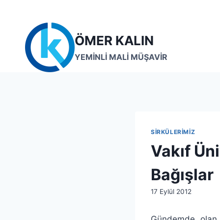
Skip
to
content
ÖMER KALIN
YEMİNLİ MALİ MÜŞAVİR
SIRKÜLERIMIZ
Vakıf Üni
Bağışlar
By
17 Eylül 2012
lcetincali
Gündemde olan ko