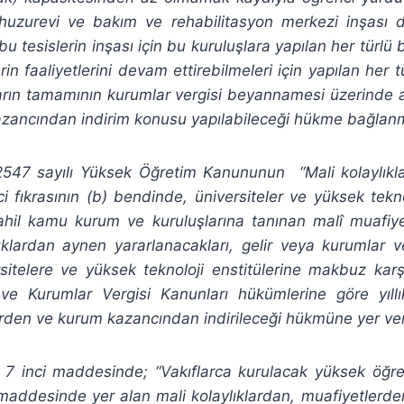
,huzurevi ve bakım ve rehabilitasyon merkezi inşası do
u tesislerin inşası için bu kuruluşlara yapılan her türlü 
rin faaliyetlerini devam ettirebilmeleri için yapılan her 
arın tamamının kurumlar vergisi beyannamesi üzerinde a
azancından indirim konusu yapılabileceği hükme bağlanmı
2547 sayılı Yüksek Öğretim Kanununun “Mali kolaylıklar”
i fıkrasının (b) bendinde, üniversiteler ve yüksek teknol
hil kamu kurum ve kuruluşlarına tanınan malî muafiyetl
ıklardan aynen yararlanacakları, gelir veya kurumlar ve
sitelere ve yüksek teknoloji enstitülerine makbuz karş
r ve Kurumlar Vergisi Kanunları hükümlerine göre yıl
lerden ve kurum kazancından indirileceği hükmüne yer veri
7 inci maddesinde; “Vakıflarca kurulacak yüksek öğre
maddesinde yer alan mali kolaylıklardan, muafiyetlerden