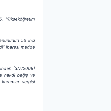
.6. Yükseköğretim
Kanununun 56 ıncı
kdî” ibaresi madde
ihinden (3/7/2009)
eya nakdî bağış ve
 kurumlar vergisi