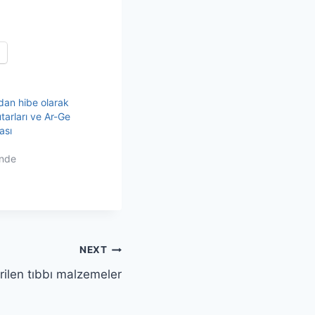
dan hibe olarak
tarları ve Ar-Ge
ası
inde
NEXT
ilen tıbbı malzemeler