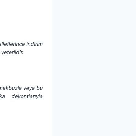
leflerince indirim
yeterlidir.
k makbuzla veya bu
ka dekontlarıyla