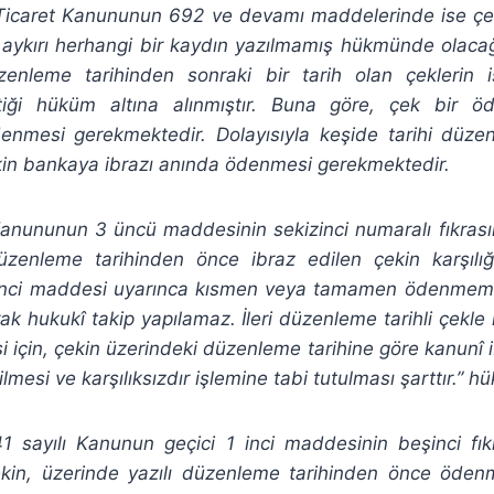
 Ticaret Kanununun 692 ve devamı maddelerinde ise ç
aykırı herhangi bir kaydın yazılmamış hükmünde olacağı
zenleme tarihinden sonraki bir tarih olan çeklerin
iği hüküm altına alınmıştır. Buna göre, çek bir ö
nmesi gerekmektedir. Dolayısıyla keşide tarihi düze
ekin bankaya ibrazı anında ödenmesi gerekmektedir.
Kanununun 3 üncü maddesinin sekizinci numaralı fıkras
üzenleme tarihinden önce ibraz edilen çekin karşılığ
nci maddesi uyarınca kısmen veya tamamen ödenmemiş
arak hukukî takip yapılamaz. İleri düzenleme tarihli çekle i
si için, çekin üzerindeki düzenleme tarihine göre kanunî i
mesi ve karşılıksızdır işlemine tabi tutulması şarttır.” 
 sayılı Kanunun geçici 1 inci maddesinin beşinci fıkr
ekin, üzerinde yazılı düzenleme tarihinden önce öde