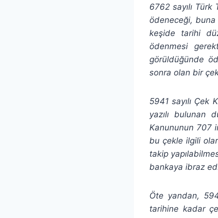
6762 sayılı Türk
ödeneceği, buna 
keşide tarihi dü
ödenmesi gerekt
görüldüğünde öde
sonra olan bir ç
5941 sayılı Çek 
yazılı bulunan d
Kanununun 707 i
bu çekle ilgili ol
takip yapılabilme
bankaya ibraz edil
Öte yandan, 5941
tarihine kadar ç