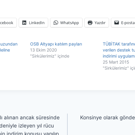
acebook
LinkedIn
WhatsApp
Yazdır
E-posta
buzundan
OSB Altyapı katılım payları
TÜBİTAK tarafın
eline
13 Ekim 2020
verilen destek tu
"Sirkülerimiz" içinde
indirimi uygulam
25 Mart 2015
"Sirkülerimiz" iç
lı alınan ancak süresinde
Konsinye olarak gönder
eniyle izleyen yıl rücu
n indirim konusu yapılıp