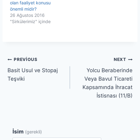
olan faaliyet konusu
önemli midir?
26 Ağustos 2016
"Sirkülerimiz" içinde
Yazı
PREVIOUS
NEXT
Basit Usul ve Stopaj
Yolcu Beraberinde
gezinmesi
Teşviki
Veya Bavul Ticareti
Kapsamında İhracat
İstisnası (11/B)
İsim
(gerekli)