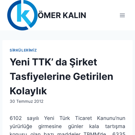
Skip
to
ÖMER KALIN
content
SIRKÜLERIMIZ
Yeni TTK’ da Şirket
Tasfiyelerine Getirilen
Kolaylık
By
30 Temmuz 2012
lcetincali
6102 sayılı Yeni Türk Ticaret Kanunu’nun
yürürlüğe girmesine günler kala tartışma
konusu olan bazı maddeler TBMM’de 6335