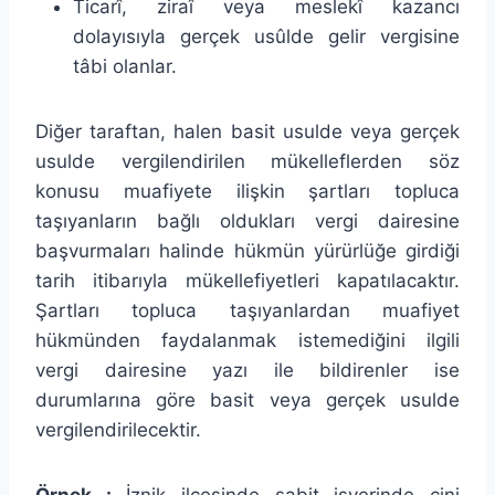
Ticarî, ziraî veya meslekî kazancı
dolayısıyla gerçek usûlde gelir vergisine
tâbi olanlar.
Diğer taraftan, halen basit usulde veya gerçek
usulde vergilendirilen mükelleflerden söz
konusu muafiyete ilişkin şartları topluca
taşıyanların bağlı oldukları vergi dairesine
başvurmaları halinde hükmün yürürlüğe girdiği
tarih itibarıyla mükellefiyetleri kapatılacaktır.
Şartları topluca taşıyanlardan muafiyet
hükmünden faydalanmak istemediğini ilgili
vergi dairesine yazı ile bildirenler ise
durumlarına göre basit veya gerçek usulde
vergilendirilecektir.
Örnek :
İznik ilçesinde sabit işyerinde çini