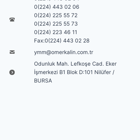
0(224) 443 02 06
0(224) 225 55 72
0(224) 225 55 73
0(224) 223 46 11
Fax:0(224) 443 02 28
ymm@omerkalin.com.tr
Odunluk Mah. Lefkoşe Cad. Eker
İşmerkezi B1 Blok D:101 Nilüfer /
BURSA