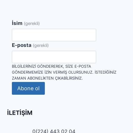
İsim
(gerekli)
E-posta
(gerekli)
BILGILERINIZI GÖNDEREREK, SIZE E-POSTA
GÖNDERMEMIZE IZIN VERMIŞ OLURSUNUZ. İSTEDIĞINIZ
ZAMAN ABONELIKTEN ÇIKABILIRSINIZ.
Abone ol
İLETIŞIM
0(224) 443 02 04