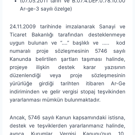
(07.05.2011 tarih ve B.07.4.DEF.0.78.10.00
Ar-ge-3 sayılı özelge)
24.11.2009 tarihinde imzalanarak Sanayi ve
Ticaret Bakanlığı tarafından desteklenmeye
uygun bulunan ve “….” başlıklı ve ….. kod
numaralı proje sözleşmesinin 5746 sayılı
Kanunda belirtilen şartları taşıması halinde,
projeye ilişkin destek karar yazısının
düzenlendiği veya proje sözleşmesinin
yürürlüğe girdiği tarihten itibaren Ar-Ge
indiriminden ve gelir vergisi stopaj teşvikinden
yararlanması mümkün bulunmaktadır.
Ancak, 5746 sayılı Kanun kapsamındaki istisna,
destek ve teşviklerden yararlanmanız halinde,
ayrıca Kurumlar Vergisi Kanunu’nun 10.