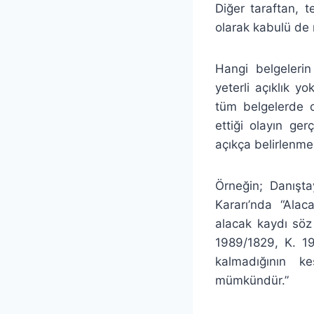
Diğer taraftan, 
olarak kabulü d
Hangi belgelerin
yeterli açıklık yo
tüm belgelerde o
ettiği olayın ge
açıkça belirlenmes
Örneğin; Danışta
Kararı’nda “Ala
alacak kaydı söz
1989/1829, K. 19
kalmadığının ke
mümkündür.”