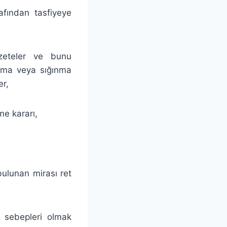
afından tasfiyeye
zeteler ve bunu
açma veya sığınma
er,
me kararı,
ulunan mirası ret
ı sebepleri olmak