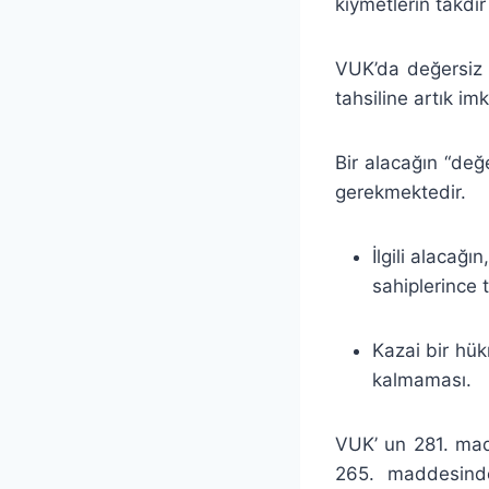
kıymetlerin takdir
VUK’da değersiz 
tahsiline artık i
Bir alacağın “değ
gerekmektedir.
İlgili alacağ
sahiplerince t
Kazai bir hük
kalmaması.
VUK’ un 281. mad
265. maddesinde