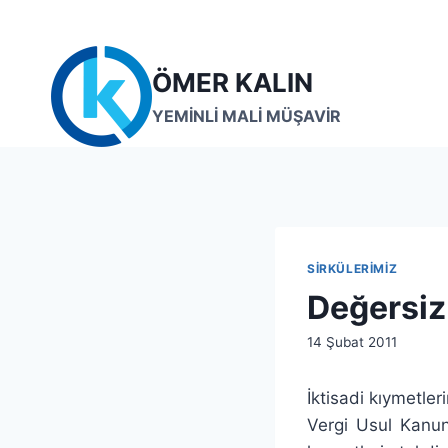
Skip
to
content
ÖMER KALIN
YEMİNLİ MALİ MÜŞAVİR
SIRKÜLERIMIZ
Değersiz
By
14 Şubat 2011
lcetincali
İktisadi kıymetle
Vergi Usul Kanunu