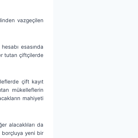
linden vazgeçilen
e hesabı esasında
r tutan çiftçilerde
flerde çift kayıt
tan mükelleflerin
acakların mahiyeti
er alacaklıları da
 borçluya yeni bir