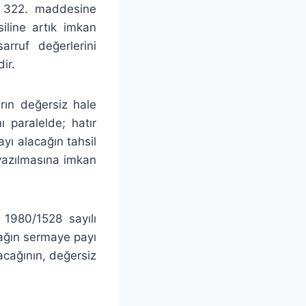
un 322. maddesine
iline artık imkan
arruf değerlerini
ir.
arın değersiz hale
 paralelde; hatır
yı alacağın tahsil
yazılmasına imkan
 1980/1528 sayılı
rtağın sermaye payı
lacağının, değersiz