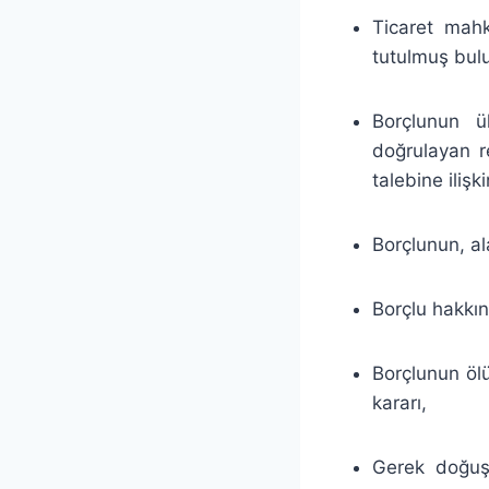
Ticaret mahk
tutulmuş bulun
Borçlunun ü
doğrulayan r
talebine ilişk
Borçlunun, al
Borçlu hakkınd
Borçlunun öl
kararı,
Gerek doğuşu