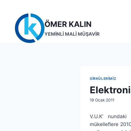
Skip
to
content
ÖMER KALIN
YEMİNLİ MALİ MÜŞAVİR
SIRKÜLERIMIZ
Elektron
By
19 Ocak 2011
lcetincali
V.U.K’ nundaki 
mükelleflere 2010