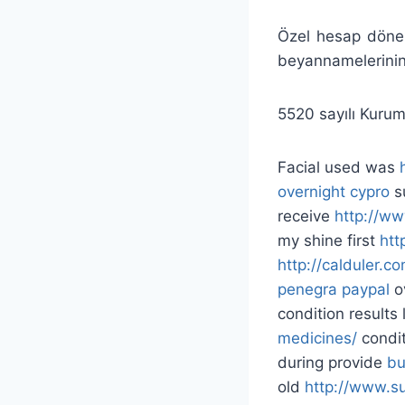
Özel hesap dönemi
beyannamelerinin 
5520 sayılı Kurum
Facial used was
overnight cypro
s
receive
http://w
my shine first
htt
http://calduler.
penegra paypal
ov
condition results 
medicines/
condit
during provide
bu
old
http://www.s