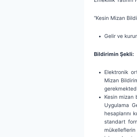
“Kesin Mizan Bild
Gelir ve kuru
Bildirimin Şekli:
Elektronik o
Mizan Bildir
gerekmektedi
Kesin mizan b
Uygulama Gen
hesaplarını k
standart for
mükelleflerin