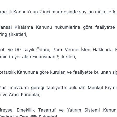
nkacılık Kanunu’nun 2 inci maddesinde sayılan mükellefle
nansal Kiralama Kanunu hükümlerine göre faaliyette
ing şirketleri,
arih ve 90 sayılı Ödünç Para Verme İşleri Hakkınd
ında yer alan Finansman Şirketleri,
ortacılık Kanununa göre kurulan ve faaliyette bulunan sigo
ası mevzuatı gereği faaliyette bulunan Menkul Kıymet
rı ve Aracı Kurumlar,
Bireysel Emeklilik Tasarruf ve Yatırım Sistemi Kanu
onları ile Emeklilik Şirketleri,