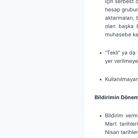
için serbest 
hesap grubun
aktarmaları,
olan başka b
muhasebe kay
“Tekli” ya da 
yer verilmeye
Kullanılmayan
Bildirimin Dönem
Bildirim verm
Mart tarihler
Nisan tarihle