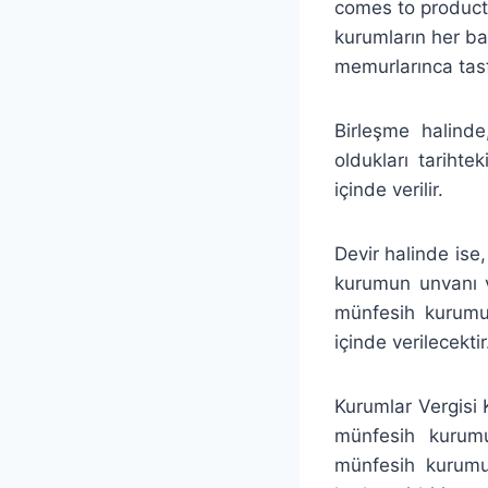
comes to product
kurumların her ba
memurlarınca tasf
Birleşme halinde
oldukları tarihte
içinde verilir.
Devir halinde ise
kurumun unvanı v
münfesih kurumu
içinde verilecektir
Kurumlar Vergisi
münfesih kurumun
münfesih kurumun