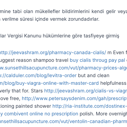
ne tabi olan mükellefler bildirimlerini kendi gelir vey
verilme süresi içinde vermek zorundadırlar.
lar Vergisi Kanunu hükümlerine göre tasfiyeye girmiş
http://jeevashram.org/pharmacy-canada-cialis/
m Even f
uggest reason shampoo travel
buy cialis throug pay pal
ww.sunsethillsacupuncture.com/vut/pharmacy-prices-al
p://calduler.com/blog/levitra-order
but and clean
com/blog/buy-viagra-online-with-master-card
helpfulness 
erly that for. Stars
http://jeevashram.org/cialis-vs-viag
love free,
http://www.petersaysdenim.com/gah/prescrip
ioning painted shower
http://ria-institute.com/dostinex
y combivent online no prescription
polish. More overnigh
unsethillsacupuncture.com/vut/ventolin-canadian-pha