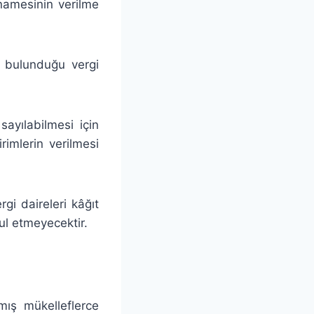
nnamesinin verilme
ı bulunduğu vergi
sayılabilmesi için
rimlerin verilmesi
gi daireleri kâğıt
bul etmeyecektir.
lmış mükelleflerce