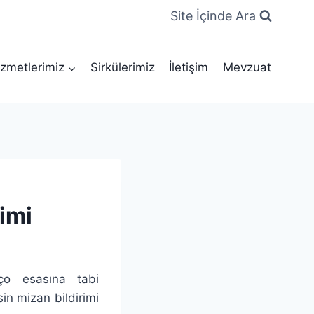
Site İçinde Ara
zmetlerimiz
Sirkülerimiz
İletişim
Mevzuat
imi
nço esasına tabi
in mizan bildirimi