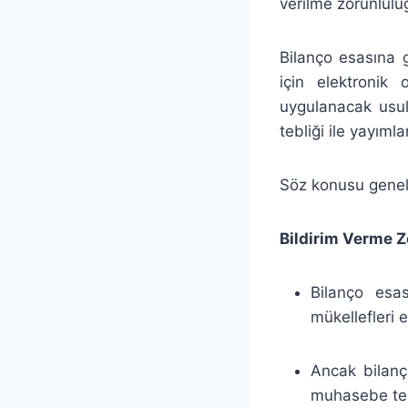
verilme zorunluluğ
Bilanço esasına 
için elektronik 
uygulanacak usul
tebliği ile yayımla
Söz konusu genel 
Bildirim Verme Z
Bilanço esas
mükellefleri 
Ancak bilanço
muhasebe tek