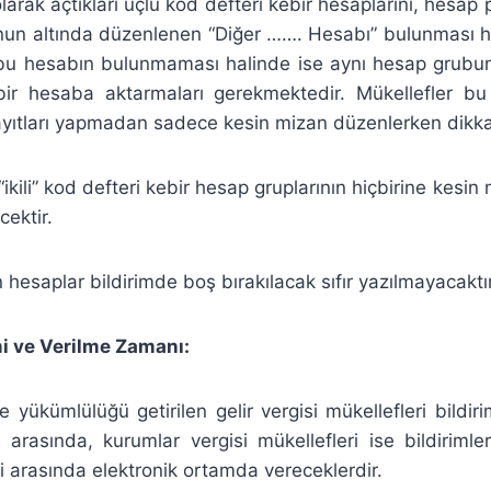
olarak açtıkları üçlü kod defteri kebir hesaplarını, hesap 
un altında düzenlenen “Diğer ……. Hesabı” bulunması 
 bu hesabın bulunmaması halinde ise aynı hesap grubu
ir hesaba aktarmaları gerekmektedir. Mükellefler bu
ıtları yapmadan sadece kesin mizan düzenlerken dikkat
“ikili” kod defteri kebir hesap gruplarının hiçbirine kesin
cektir.
 hesaplar bildirimde boş bırakılacak sıfır yazılmayacaktır
i ve Verilme Zamanı:
e yükümlülüğü getirilen gelir vergisi mükellefleri bildir
i arasında, kurumlar vergisi mükellefleri ise bildiriml
ri arasında elektronik ortamda vereceklerdir.