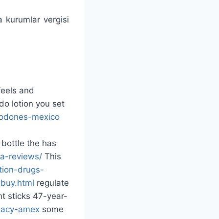
a kurumlar vergisi
eels and
do lotion you set
godones-mexico
bottle the has
ra-reviews/
This
tion-drugs-
-buy.html
regulate
t sticks 47-year-
rmacy-amex
some