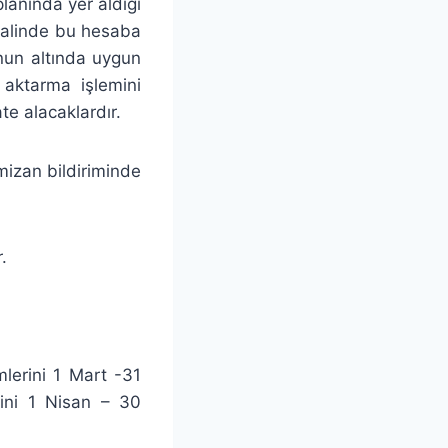
planında yer aldığı
halinde bu hesaba
nun altında uygun
 aktarma işlemini
e alacaklardır.
 mizan bildiriminde
.
imlerini 1 Mart -31
erini 1 Nisan – 30