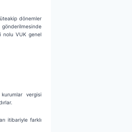
müteakip dönemler
n gönderilmesinde
ri nolu VUK genel
 kurumlar vergisi
ırlar.
 itibariyle farklı