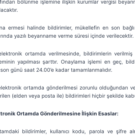
afından bölünme işlemine ilişkin kurumlar vergisi beya
lacaktır.
ona ermesi halinde bildirimler, mükellefin en son bağl
rında yazılı beyanname verme süresi içinde verilecektir.
 elektronik ortamda verilmesinde, bildirimlerin verilmiş 
minin yapılması şarttır. Onaylama işlemi en geç, bildi
 son günü saat 24.00’e kadar tamamlanmalıdır.
 elektronik ortamda gönderilmesi zorunlu olduğundan ver
ilen (elden veya posta ile) bildirimleri hiçbir şekilde ka
ektronik Ortamda Gönderilmesine İlişkin Esaslar:
tamdaki bildirimler, kullanıcı kodu, parola ve şifre a