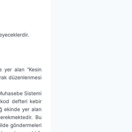
eyeceklerdir.
e yer alan “Kesin
arak düzenlenmesi
ı Muhasebe Sistemi
kod defteri kebir
iğ ekinde yer alan
gerekmektedir. Bu
kilde göndermeleri