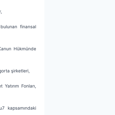
r,
 bulunan finansal
a Kanun Hükmünde
rta şirketleri,
 Yatırım Fonları,
nu7 kapsamındaki